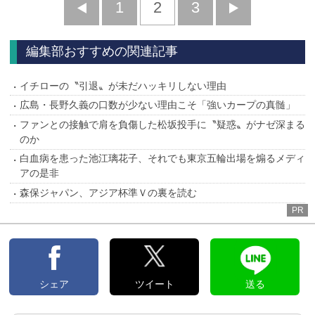
前
1
2
3
次
へ
へ
編集部おすすめの関連記事
イチローの〝引退〟が未だハッキリしない理由
広島・長野久義の口数が少ない理由こそ「強いカープの真髄」
ファンとの接触で肩を負傷した松坂投手に〝疑惑〟がナゼ深まる
のか
白血病を患った池江璃花子、それでも東京五輪出場を煽るメディ
アの是非
森保ジャパン、アジア杯準Ｖの裏を読む
PR
シェア
ツイート
送る