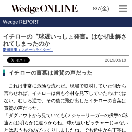
8/7(金)
Wedge REPORT
イチローの〝球遅いっしょ発言〟はなぜ曲解さ
れてしまったのか
新田日明
（ スポーツライター）
2019/03/18
イチローの言葉は賞賛の声だった
これは非常に危険な流れだ。現場で取材していた側から
言わせれば、イチローは何も今村を見下していたわけでは
ない。むしろ逆で、その後に飛び出したイチローの言葉は
賞賛の声だった。
「ダグアウトから見ていても(メジャーリーガーの投手の球
速とは)明らかに違うからね。球が速いピッチャーじゃない
とは思うもののびっくりしましたね。でも途中から丁寧に