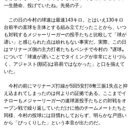
一生懸命、投げていたね。先発の子」
この日の今村の球速は最速143キロ。とはいえ130キロ
台前半の直球を主体とする組み立てだったことから、いつ
も対戦するメジャーリーガーの投手たちと比較して「球が
遅い」と感じられた点は紛れもない事実だ。実際、この日
はマリナーズ側の主力打者たちもベンチで今村の〝遅球〟
について「球速が遅いことでタイミングが非常にとりづら
く、アジャスト(順応)は容易ではなかった」と口を揃えて
いた。
今村の前にマリナーズ打線が5回5安打6奪三振1失点と抑
え込まれてしまったのは何よりの証拠である。ここまでイ
チローもメジャーリーガーの速球派投手たちとの対戦をオ
ープン戦で繰り返していただけに他のチームメートたちと
同様、今村の投球には目慣れしておらず、明らかな戸惑い
から「びっくりした」という本音が出たのだ。