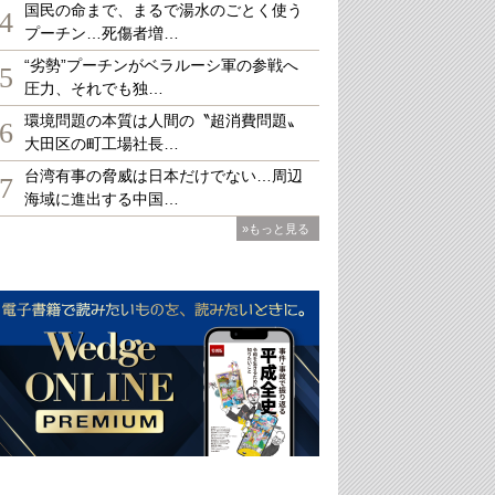
国民の命まで、まるで湯水のごとく使う
4
プーチン…死傷者増…
“劣勢”プーチンがベラルーシ軍の参戦へ
5
圧力、それでも独…
環境問題の本質は人間の〝超消費問題〟
6
大田区の町工場社長…
台湾有事の脅威は日本だけでない…周辺
7
海域に進出する中国…
»もっと見る