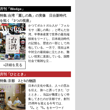
月刊「Wedge」
特集:台湾「麗しの島」の実像 日台新時代
を拓く「3つの視座」
かつてポルトガル人が「フォル
モサ（麗しの島）」と呼んだ台
湾。半導体産業で世界の最先端
技術をリードし、日本統治時代
の記憶も、歴史の一部として内
包している。一方で、現在は米
中対立の最前線に立たされ、難
しい現実に直面している。国際
社会で複雑な立…
»詳細を見る
月刊「ひととき」
特集:京都 2と5の物語
日本の文化や風土、人々の営み
を伝え、旅へと誘ってきた「ひ
ととき」。当誌が幾度となく特
集してきたのが京都です。創刊
25周年を迎える今号では、
〝2〟と〝5〟をキーワード