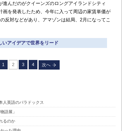
が進んだのがクイーンズのロングアイランドシティ
計画を発表したため、今年に入って周辺の家賃単価が
の反対などがあり、アマゾンは結局、2月になってこ
新しいアイデアで世界をリード
1
2
3
4
次へ
本人英語のパラドックス
氏物語展」
れるのか
なかった理由