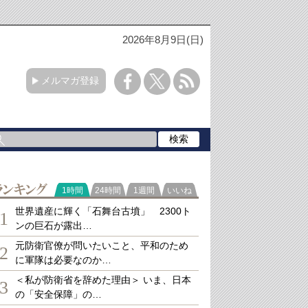
2026年8月9日(日)
メルマガ登録
ランキング
1時間
24時間
1週間
いいね
世界遺産に輝く「石舞台古墳」 2300ト
1
ンの巨石が露出…
元防衛官僚が問いたいこと、平和のため
2
に軍隊は必要なのか…
＜私が防衛省を辞めた理由＞ いま、日本
3
の「安全保障」の…