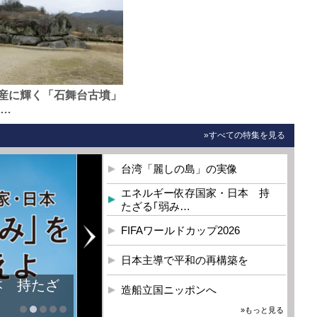
産に輝く「石舞台古墳」
0…
»すべての特集を見る
台湾「麗しの島」の実像
エネルギー依存国家・日本 持
たざる｢弱み…
FIFAワールドカップ2026
日本主導で平和の再構築を
本 持たざ
造船立国ニッポンへ
»もっと見る