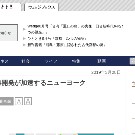
Wedge8月号『台湾「麗しの島」の実像 日台新時代を拓く「3
つの視座」』
お知らせ
ひととき8月号『京都 2と5の物語』
新刊書籍『飛鳥・藤原に隠された古代宮都の謎』
ジネス
社会
ライフ
特集
動画
2019年3月28日
再開発が加速するニューヨーク
刷画面