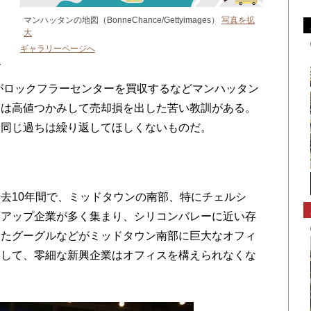
定
マンハッタンの地図（BonneChance/Gettyimages）
写真を拡
大
ギャラリーページへ
ブ
所がロックフラーセンターを買収するなどマンハッタン
には高値つかみして売却損を出した苦い教訓がある。
、同じ過ちは繰り返してほしくないものだ。
去10年間で、ミッドタウンの南部、特にチェルシ
トアップ企業が多く集まり、シリコンバレーに近い存
したグーグルなどがミッドタウン南部に巨大なオフィ
騰して、零細な新興企業はオフィスを構えられなくな