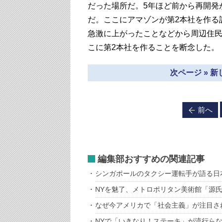
だった場所だ。5年ほど前から再開発
だ。ここにアマゾンが第2本社を作る
急激に上がったことなどから周辺住民
こに第2本社を作ることを断念した。
次ページ » 
前へ
編集部おすすめの関連記事
シンガポールのタクシー運転手が語る日
NYを魅了、メトロポリタン美術館「源
なぜ今アメリカで「社会主義」が注目さ
NYで「いきなり！ステーキ」が流行ら