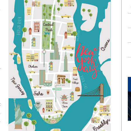
、
再
三
向
し
強
マ
ら
が
の
の
高