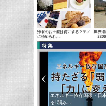
帰省のお土産は何にする？モノ
世界遺
に秘められ…
230
特集
エネルギー依存国家・日
る｢弱み…