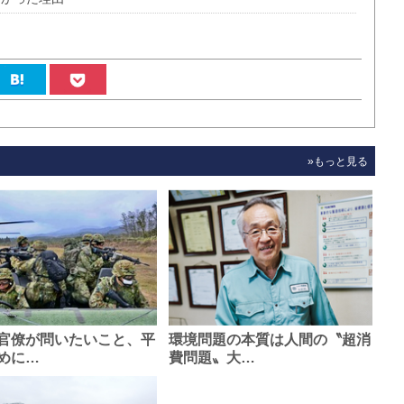
»もっと見る
官僚が問いたいこと、平
環境問題の本質は人間の〝超消
めに…
費問題〟大…