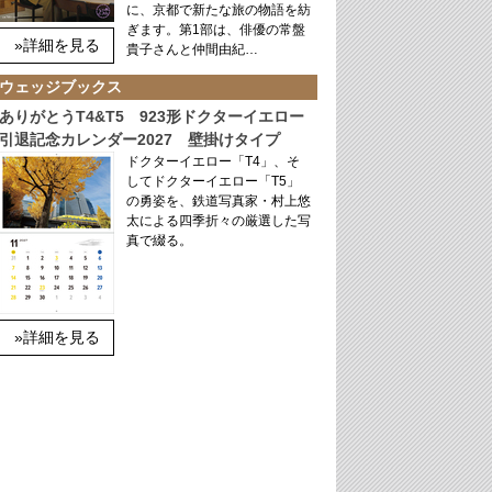
に、京都で新たな旅の物語を紡
ぎます。第1部は、俳優の常盤
»詳細を見る
貴子さんと仲間由紀…
ウェッジブックス
ありがとうT4&T5 923形ドクターイエロー
引退記念カレンダー2027 壁掛けタイプ
ドクターイエロー「T4」、そ
してドクターイエロー「T5」
の勇姿を、鉄道写真家・村上悠
太による四季折々の厳選した写
真で綴る。
»詳細を見る