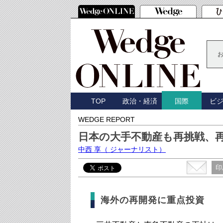
TOP
政治・経済
ビ
国際
WEDGE REPORT
日本の大手不動産も再挑戦、
中西 享
（ ジャーナリスト）
印
海外の再開発に重点投資