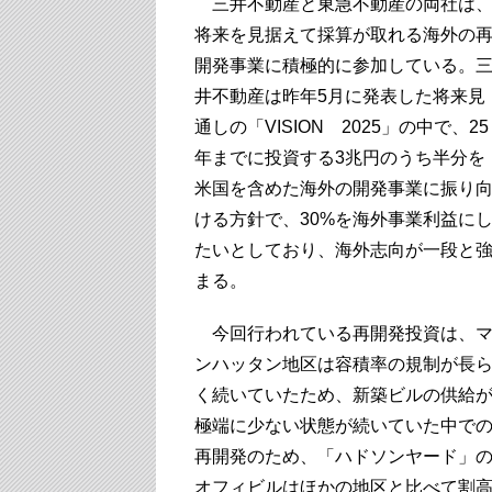
三井不動産と東急不動産の両社は
将来を見据えて採算が取れる海外の
開発事業に積極的に参加している。
井不動産は昨年5月に発表した将来見
通しの「VISION 2025」の中で、25
年までに投資する3兆円のうち半分を
米国を含めた海外の開発事業に振り
ける方針で、30%を海外事業利益に
たいとしており、海外志向が一段と
まる。
今回行われている再開発投資は、
ンハッタン地区は容積率の規制が長
く続いていたため、新築ビルの供給
極端に少ない状態が続いていた中で
再開発のため、「ハドソンヤード」
オフィビルはほかの地区と比べて割