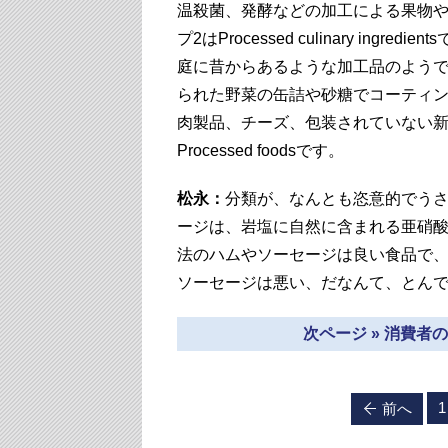
温殺菌、発酵などの加工による果物
プ2はProcessed culinary i
庭に昔からあるような加工品のようです。グ
られた野菜の缶詰や砂糖でコーティ
肉製品、チーズ、包装されていない新鮮
Processed foodsです。
松永：
分類が、なんとも恣意的でう
ージは、岩塩に自然に含まれる亜硝
法のハムやソーセージは良い食品で
ソーセージは悪い、だなんて、とん
次ページ » 消費
1
前へ