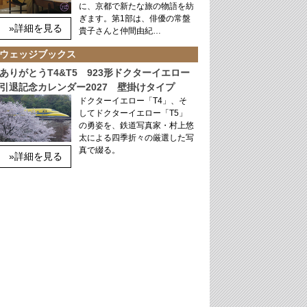
に、京都で新たな旅の物語を紡
ぎます。第1部は、俳優の常盤
»詳細を見る
貴子さんと仲間由紀…
ウェッジブックス
ありがとうT4&T5 923形ドクターイエロー
引退記念カレンダー2027 壁掛けタイプ
ドクターイエロー「T4」、そ
してドクターイエロー「T5」
の勇姿を、鉄道写真家・村上悠
太による四季折々の厳選した写
真で綴る。
»詳細を見る