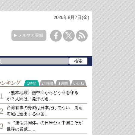
2026年8月7日(金)
メルマガ登録
ランキング
1時間
24時間
1週間
いいね
〈熊本地震〉熱中症からどう命を守る
1
か？人間は「発汗の名…
台湾有事の脅威は日本だけでない…周辺
2
海域に進出する中国…
＜〝運命共同体〟の日米台＞中国こそが
3
世界の脅威....…