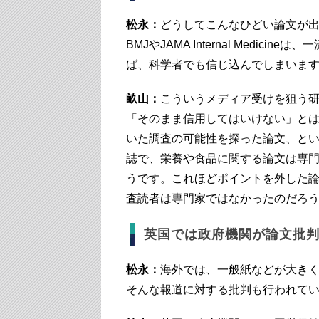
松永：
どうしてこんなひどい論文が
BMJやJAMA Internal Medi
ば、科学者でも信じ込んでしまいま
畝山：
こういうメディア受けを狙う研
「そのまま信用してはいけない」と
いた調査の可能性を探った論文、とい
誌で、栄養や食品に関する論文は専
うです。これほどポイントを外した
査読者は専門家ではなかったのだろ
英国では政府機関が論文批
松永：
海外では、一般紙などが大き
そんな報道に対する批判も行われて