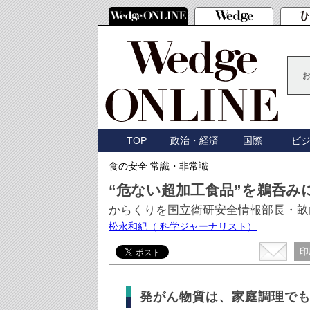
TOP
政治・経済
国際
ビ
食の安全 常識・非常識
“危ない超加工食品”を鵜呑み
からくりを国立衛研安全情報部長・畝
松永和紀
（ 科学ジャーナリスト）
印
発がん物質は、家庭調理で