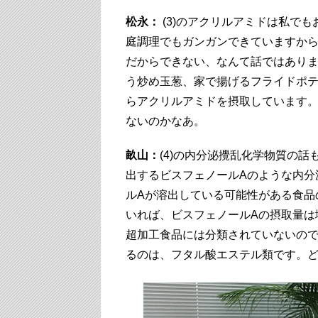
松永：
(3)のアクリルアミドは私で
庭調理でもガンガンできていますか
だからできない、なんて話ではあり
う炒め玉葱、家で揚げるフライドポ
らアクリルアミドを摂取しています
ないのかなあ。
畝山：
(4)の内分泌攪乱化学物質の
出するビスフェノールAのような内分
ルAが溶出している可能性がある食品
いれば、ビスフェノールAの摂取量は
超加工食品には分類されていないの
るのは、フタル酸エステル類です。