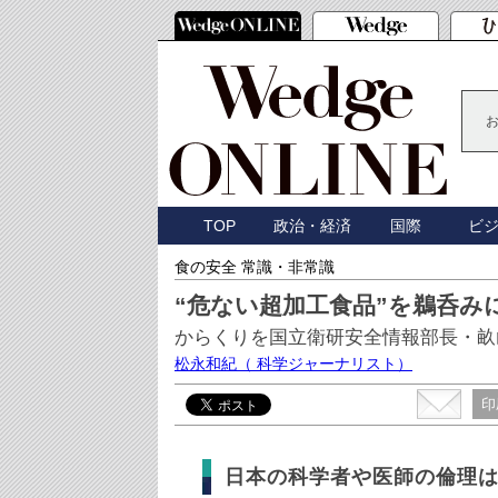
TOP
政治・経済
国際
ビ
食の安全 常識・非常識
“危ない超加工食品”を鵜呑み
からくりを国立衛研安全情報部長・畝
松永和紀
（ 科学ジャーナリスト）
印
日本の科学者や医師の倫理