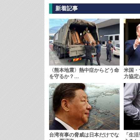
新着記事
〈熊本地震〉熱中症からどう命
米国・
を守るか？…
力協定
台湾有事の脅威は日本だけでな
「生活