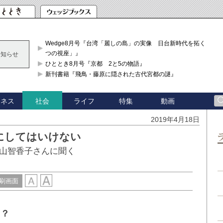
Wedge8月号『台湾「麗しの島」の実像 日台新時代を拓く「3
つの視座」』
お知らせ
ひととき8月号『京都 2と5の物語』
新刊書籍『飛鳥・藤原に隠された古代宮都の謎』
ジネス
ライフ
特集
動画
社会
2019年4月18日
にしてはいけない
山智香子さんに聞く
刷画面
は？