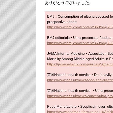
ありがとうございました。
BMJ・Consumption of ultra-processed food
prospective cohort
https://www.bmj.com/content/360/bmj.k3
BMJ editorials・Ultra-processed foods a
https://www.bmj.com/content/360/bmj.k5
JAMA Internal Medicine・Association Be
Mortality Among Middle-aged Adults in F
https://jamanetwork.com/journals/jamaint
英国National health service・Do 'heavily p
https://www.nhs.uk/news/food-and-diet/do
英国National health service ・Ultra-proces
https://www.nhs.uk/news/cancer/ultra-pr
Food Manufacture・Scepticism over ‘ultr
https://www.foodmanufacture.co.uk/Articl