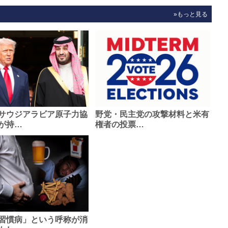
»もっと見る
サウジアラビア原子力協
野党・民主党の攻撃材料と米有
が持…
権者の投票…
習慣病」という呼称が消