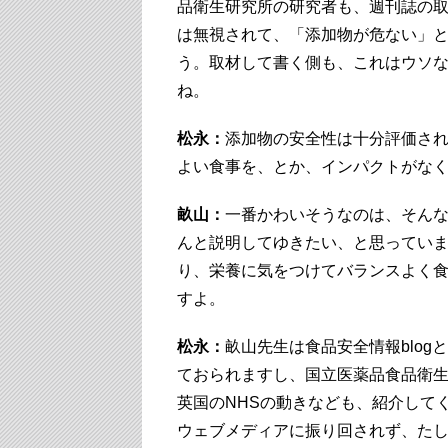
品衛生研究所の研究者も、週刊誌の
は無視されて、「添加物が危ない」
う。取材して書く側も、これはウソ
ね。
松永：
添加物の安全性は十分評価さ
よい食事を、とか、インパクトがな
畝山：
一番かわいそうなのは、そん
んと説明してゆきたい、と思ってい
り、栄養に気をつけてバランスよく
すよ。
松永：
畝山先生は食品安全情報blo
ておられますし、国立医薬品食品衛生
英国のNHSの動きなども、紹介して
ウェブメディアに振り回されず、た