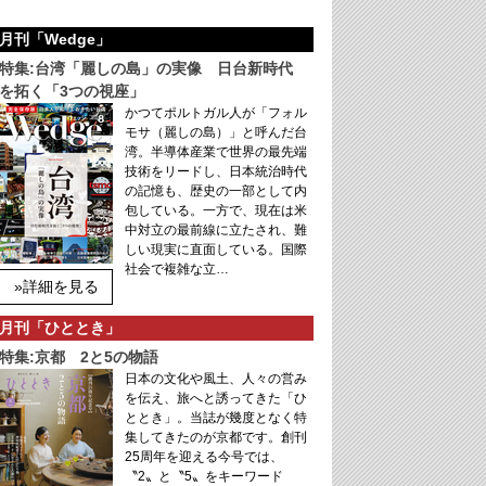
月刊「Wedge」
特集:台湾「麗しの島」の実像 日台新時代
を拓く「3つの視座」
かつてポルトガル人が「フォル
モサ（麗しの島）」と呼んだ台
湾。半導体産業で世界の最先端
技術をリードし、日本統治時代
の記憶も、歴史の一部として内
包している。一方で、現在は米
中対立の最前線に立たされ、難
しい現実に直面している。国際
社会で複雑な立…
»詳細を見る
月刊「ひととき」
特集:京都 2と5の物語
日本の文化や風土、人々の営み
を伝え、旅へと誘ってきた「ひ
ととき」。当誌が幾度となく特
集してきたのが京都です。創刊
25周年を迎える今号では、
〝2〟と〝5〟をキーワード