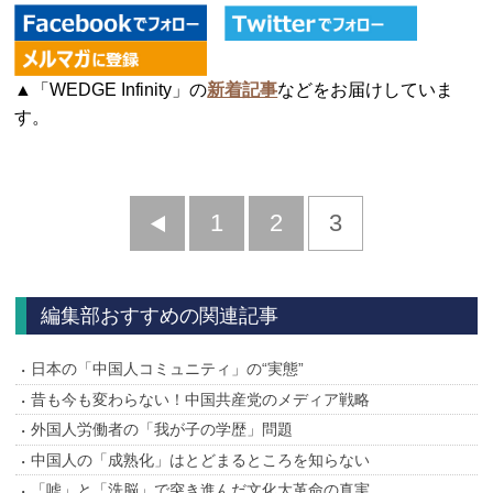
▲「WEDGE Infinity」の
新着記事
などをお届けしていま
す。
前
1
2
3
へ
編集部おすすめの関連記事
日本の「中国人コミュニティ」の“実態”
昔も今も変わらない！中国共産党のメディア戦略
外国人労働者の「我が子の学歴」問題
中国人の「成熟化」はとどまるところを知らない
「嘘」と「洗脳」で突き進んだ文化大革命の真実