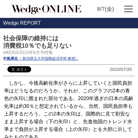
8/7(金)
Wedge REPORT
社会保障の維持には
消費税10％でも足りない
WEDGE2010年8月号特集
中島厚志
（ 新潟県立大学国際経済学部 教授）
2010/07/20
しかし、今後高齢化率がさらに上昇していくと国民負担
率はどうなるのだろうか。それが、このグラフの2本の青
色の矢印に囲まれた部分である。2020年過ぎの日本の高齢
化率は約30％と想定されているから、当然、国民負担率も
上昇するだろう。この2本の矢印は、国際的に見て割安な
まま上昇する場合（下の矢印）と、先進他国のトレンド水
準まで負担が上昇する場合（上の矢印）とを大胆に示して
みたものである。