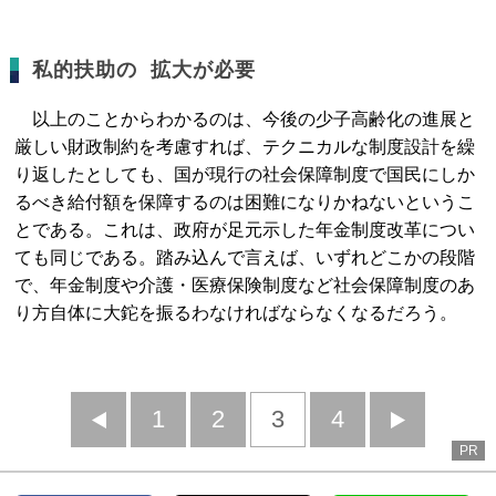
私的扶助の 拡大が必要
以上のことからわかるのは、今後の少子高齢化の進展と
厳しい財政制約を考慮すれば、テクニカルな制度設計を繰
り返したとしても、国が現行の社会保障制度で国民にしか
るべき給付額を保障するのは困難になりかねないというこ
とである。これは、政府が足元示した年金制度改革につい
ても同じである。踏み込んで言えば、いずれどこかの段階
で、年金制度や介護・医療保険制度など社会保障制度のあ
り方自体に大鉈を振るわなければならなくなるだろう。
前
1
2
3
4
次
PR
へ
へ