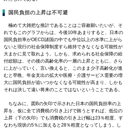
国民負担の上昇は不可避
極めて大雑把な推計であることはご容赦願いたいが、そ
れでもこのグラフからは、今後10年あまりすると、日本の
国民負担率がOECD諸国の中でも中位以上の水準に上がら
ないと現行の社会保障制度すら維持できなくなる可能性が
大まかに見て取れよう。しかも、求められる社会保障の給
付総額は、その後の高齢化率の一層の上昇とともに、さら
に上がっていく。言い換えると、このまま少子高齢化が進
むと早晩、年金支出の拡大や医療・介護サービス需要の増
大に国民負担が追いつかなくなる可能性が高まり、しかも
それは決して遠い将来のことではないということである。
ちなみに、図Bの矢印で示された日本の国民負担率の上
昇を、仮に全て消費税の引き上げで賄うとすれば、低位の
上昇（下の矢印）でも消費税の引き上げ幅は23％程度、す
なわち現状の5％に加えると28％程度となってしまう。し