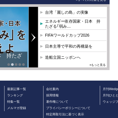
台湾「麗しの島」の実像
エネルギー依存国家・日本 持
たざる｢弱み…
FIFAワールドカップ2026
日本主導で平和の再構築を
本 持たざ
造船立国ニッポンへ
»もっと見る
最新記事一覧
会社案内
月刊Wedg
ランキング
採用情報
月刊ひと
特集一覧
著作権について
ウェッジ
メルマガ登録
プライバシーポリシーについて
特定商取引法に基づく表示