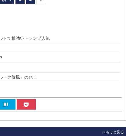
ルトで根強いトランプ人気
？
ルーク旋風」の兆し
»もっと見る