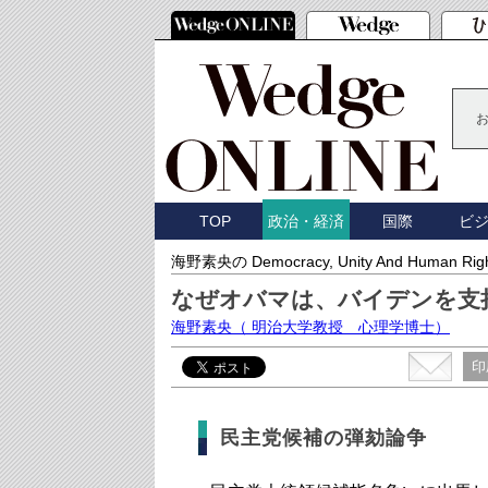
TOP
国際
ビ
政治・経済
海野素央の Democracy, Unity And Human Rig
なぜオバマは、バイデンを支
海野素央
（ 明治大学教授 心理学博士）
印
民主党候補の弾劾論争