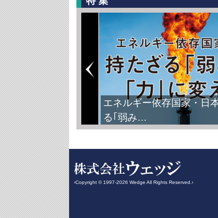
特集
エネルギー依存国家・日
る｢弱み…
‹Copyright © 1997-2026 Wedge All Rights Reserved.›