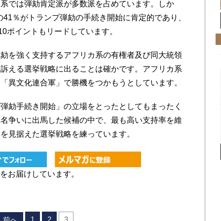
同系では弾劾肯定派が多数派を占めています。しか
性の41％がトランプ弾劾の手続き開始に肯定的であり、
10ポイントもリードしています。
劾を強く支持するアフリカ系の有権者及び同大統領
に訴える選挙戦略に出ることは確かです。アフリカ系
た「異文化連合軍」で勝機をつかもうとしています。
弾劾手続き開始」の立場をとったとしてもまったく
指名争いに出馬した候補の中で、最も高い支持率を維
選を見据えた選挙戦略を練っています。
をお届けしています。
1
2
3
前へ