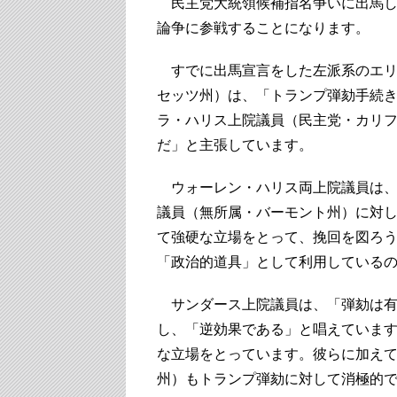
民主党大統領候補指名争いに出馬し
論争に参戦することになります。
すでに出馬宣言をした左派系のエリ
セッツ州）は、「トランプ弾劾手続
ラ・ハリス上院議員（民主党・カリ
だ」と主張しています。
ウォーレン・ハリス両上院議員は、
議員（無所属・バーモント州）に対
て強硬な立場をとって、挽回を図ろ
「政治的道具」として利用している
サンダース上院議員は、「弾劾は有
し、「逆効果である」と唱えていま
な立場をとっています。彼らに加え
州）もトランプ弾劾に対して消極的