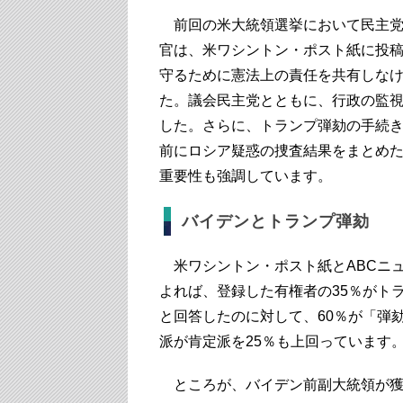
前回の米大統領選挙において民主党
官は、米ワシントン・ポスト紙に投
守るために憲法上の責任を共有しな
た。議会民主党とともに、行政の監
した。さらに、トランプ弾劾の手続
前にロシア疑惑の捜査結果をまとめ
重要性も強調しています。
バイデンとトランプ弾劾
米ワシントン・ポスト紙とABCニュー
よれば、登録した有権者の35％がト
と回答したのに対して、60％が「弾
派が肯定派を25％も上回っています
ところが、バイデン前副大統領が獲