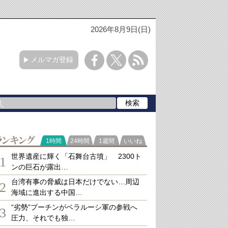
2026年8月9日(日)
メルマガ登録
ランキング
1時間
24時間
1週間
いいね
世界遺産に輝く「石舞台古墳」 2300ト
1
ンの巨石が露出…
台湾有事の脅威は日本だけでない…周辺
2
海域に進出する中国…
“劣勢”プーチンがベラルーシ軍の参戦へ
3
圧力、それでも独…