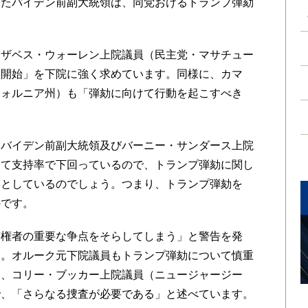
たバイデン前副大統領は、同党おけるトランプ弾劾
ザベス・ウォーレン上院議員（民主党・マサチュー
き開始」を下院に強く求めています。同様に、カマ
フォルニア州）も「弾劾に向けて行動を起こすべき
バイデン前副大統領及びバーニー・サンダース上院
して支持率で下回っているので、トランプ弾劾に関し
うとしているのでしょう。つまり、トランプ弾劾を
のです。
権者の重要な争点をそらしてしまう」と警告を発
す。オルーク元下院
議員もトランプ弾劾について慎重
て、コリー・ブッカー上院議員（ニュージャージー
で、「さらなる捜査が必要である」と述べています。