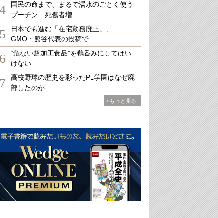
国民の命まで、まるで湯水のごとく使う
4
プーチン…死傷者増…
日本でも進む「在宅勤務廃止」、
5
GMO・熊谷代表の投稿で…
“危ない超加工食品”を鵜呑みにしてはい
6
けない
高校野球の歴史を彩ったPL学園はなぜ廃
7
部したのか
»もっと見る