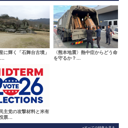
産に輝く「石舞台古墳」
〈熊本地震〉熱中症からどう命
0…
を守るか？…
民主党の攻撃材料と米有
投票…
»すべての特集を見る