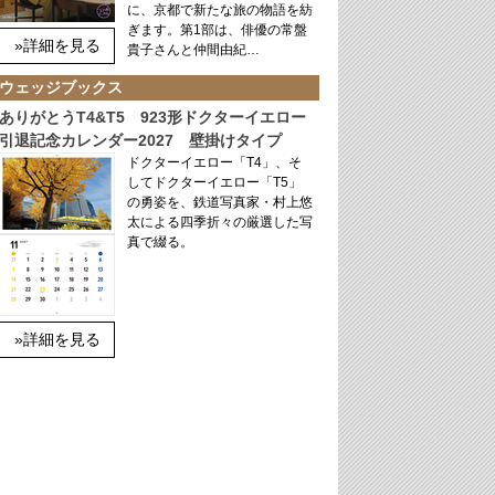
に、京都で新たな旅の物語を紡
ぎます。第1部は、俳優の常盤
»詳細を見る
貴子さんと仲間由紀…
ウェッジブックス
ありがとうT4&T5 923形ドクターイエロー
引退記念カレンダー2027 壁掛けタイプ
ドクターイエロー「T4」、そ
してドクターイエロー「T5」
の勇姿を、鉄道写真家・村上悠
太による四季折々の厳選した写
真で綴る。
»詳細を見る