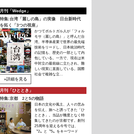
月刊「Wedge」
特集:台湾「麗しの島」の実像 日台新時代
を拓く「3つの視座」
かつてポルトガル人が「フォル
モサ（麗しの島）」と呼んだ台
湾。半導体産業で世界の最先端
技術をリードし、日本統治時代
の記憶も、歴史の一部として内
包している。一方で、現在は米
中対立の最前線に立たされ、難
しい現実に直面している。国際
社会で複雑な立…
»詳細を見る
月刊「ひととき」
特集:京都 2と5の物語
日本の文化や風土、人々の営み
を伝え、旅へと誘ってきた「ひ
ととき」。当誌が幾度となく特
集してきたのが京都です。創刊
25周年を迎える今号では、
〝2〟と〝5〟をキーワード