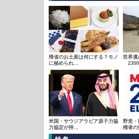
帰省のお土産は何にする？モノ
世界遺
に秘められ…
230
米国・サウジアラビア原子力協
野党・
力協定が持…
権者の