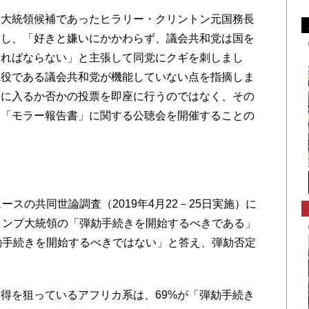
大統領候補であったヒラリー・クリントン元国務長
稿し、「好きと嫌いにかかわらず、議会共和党は国を
ければならない」と主張して同党にクギを刺しまし
視役である議会共和党が機能していない点を指摘しま
きに入るか否かの投票を即座に行うのではなく、その
た「モラー報告書」に関する公聴会を開催することの
スの共同世論調査（2019年4月22－25日実施）に
ランプ大統領の「弾劾手続きを開始するべきである」
劾手続きを開始するべきではない」と答え、弾劾否定
。
得を狙っているアフリカ系は、69%が「弾劾手続き