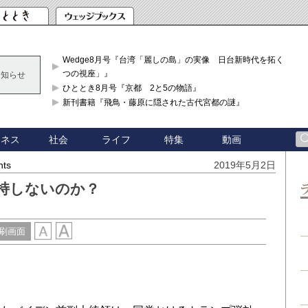
Wedge8月号『台湾「麗しの島」の実像 日台新時代を拓く「3
つの視座」』
お知らせ
ひととき8月号『京都 2と5の物語』
新刊書籍『飛鳥・藤原に隠された古代宮都の謎』
ジネス
社会
ライフ
特集
動画
hts
2019年5月2日
持しないのか？
刷画面