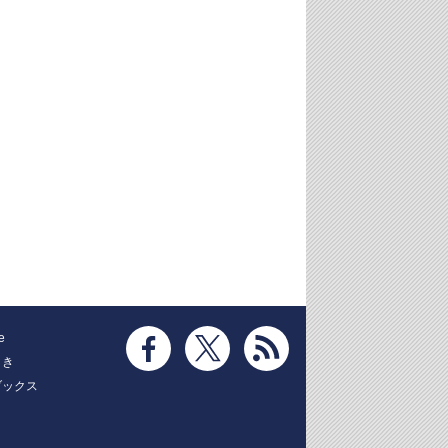
e
とき
ブックス