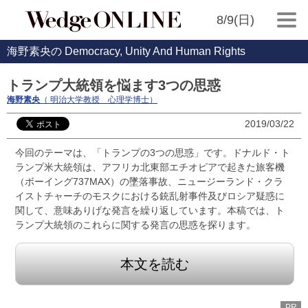
8/9(日)
海野素央の Democracy, Unity And Human Rights
トランプ大統領を悩ます3つの思惑
海野素央
（ 明治大学教授 心理学博士）
2019/03/22
今回のテーマは、「トランプの3つの思惑」です。ドナルド・ト
ランプ米大統領は、アフリカ北東部エチオピアで起きた旅客機
（ボーイング737MAX）の墜落事故、ニュージーランド・クラ
イストチャーチのモスクにおける銃乱射事件及びロシア疑惑に
関して、意味ありげな発言を繰り返しています。本稿では、ト
ランプ大統領のこれらに関する発言の思惑を探ります。
本文を読む
PR