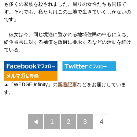
も多くの家族を殺されました。周りの女性たちも同様で
す。それでも、私たちはこの土地で生きていくしかないの
です」
彼女は今、同じ境遇に置かれる地域住民の中心に立ち、
紛争被害に対する補償を政府に要求するなどの活動を続け
ている。
▲「WEDGE Infinity」の
新着記事
などをお届けしていま
す。
前
1
2
3
4
へ