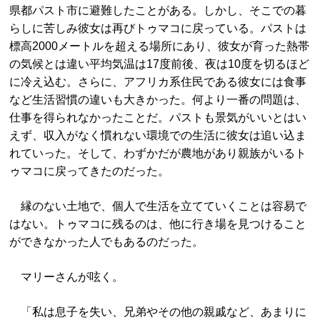
県都パスト市に避難したことがある。しかし、そこでの暮
らしに苦しみ彼女は再びトゥマコに戻っている。パストは
標高2000メートルを超える場所にあり、彼女が育った熱帯
の気候とは違い平均気温は17度前後、夜は10度を切るほど
に冷え込む。さらに、アフリカ系住民である彼女には食事
など生活習慣の違いも大きかった。何より一番の問題は、
仕事を得られなかったことだ。パストも景気がいいとはい
えず、収入がなく慣れない環境での生活に彼女は追い込ま
れていった。そして、わずかだが農地があり親族がいるト
ゥマコに戻ってきたのだった。
縁のない土地で、個人で生活を立てていくことは容易で
はない。トゥマコに残るのは、他に行き場を見つけること
ができなかった人でもあるのだった。
マリーさんが呟く。
「私は息子を失い、兄弟やその他の親戚など、あまりに