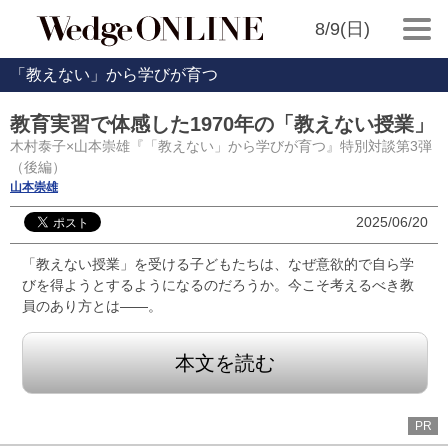
8/9(日)
「教えない」から学びが育つ
教育実習で体感した1970年の「教えない授業」
木村泰子×山本崇雄『「教えない」から学びが育つ』特別対談第3弾
（後編）
山本崇雄
2025/06/20
「教えない授業」を受ける子どもたちは、なぜ意欲的で自ら学
びを得ようとするようになるのだろうか。今こそ考えるべき教
員のあり方とは――。
本文を読む
PR