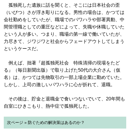
孤独死した遺族に話を聞くと、そこには日本社会の歪
（いびつ）さが浮き彫りになる。男性の場合は、かつては
会社勤めをしていたが、職場でのパワハラや部署異動、中
間管理職としての重圧などによって、失職や休職していた
という人が多い。つまり、職場の第一線で働いていたが、
力尽きて、ジワジワと社会からフェードアウトしてしまう
というケースだ。
例えば、拙著『超孤独死社会 特殊清掃の現場をたど
る』（毎日新聞出版）で取り上げた50代の大介さん（仮
名）は、かつては先物取引の一部上場企業に勤めていた。
しかし、上司の激しいパワハラに心が折れて、退職。
その後は、貯金と退職金で食いつないでいて、20年間も
自室にひきこもり、熱中症で孤独死した。
次ページ » 防ぐための解決策はあるのか？