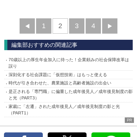
前
1
2
3
4
次
へ
へ
編集部おすすめの関連記事
70歳以上の厚生年金加入に待った！企業頼みの社会保障改革は
誤り
深刻化する社会課題に「仮想技術」はもっと使える
時代が引き合わせた、農業施設と高齢者施設の出会い
是正される「専門職」に偏重した成年後見人／成年後見制度の影
と光（PART3）
家裁に「左遷」された成年後見人／成年後見制度の影と光
（PART1）
PR