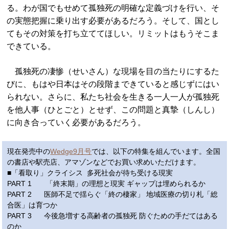
る。わが国でもせめて孤独死の明確な定義づけを行い、そ
の実態把握に乗り出す必要があるだろう。そして、国とし
てもその対策を打ち立ててほしい。リミットはもうそこま
できている。
孤独死の凄惨（せいさん）な現場を目の当たりにするた
びに、もはや日本はその段階まできていると感じずにはい
られない。さらに、私たち社会を生きる一人一人が孤独死
を他人事（ひとごと）とせず、この問題と真摯（しんし）
に向き合っていく必要があるだろう。
現在発売中の
Wedge9月号
では、以下の特集を組んでいます。全国
の書店や駅売店、アマゾンなどでお買い求めいただけます。
■「看取り」クライシス 多死社会が待ち受ける現実
PART 1 「終末期」の理想と現実 ギャップは埋められるか
PART 2 医師不足で揺らぐ「終の棲家」 地域医療の切り札「総
合医」は育つか
PART 3 今後急増する高齢者の孤独死 防ぐための手だてはある
のか