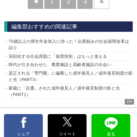
前
1
2
3
4
へ
編集部おすすめの関連記事
70歳以上の厚生年金加入に待った！企業頼みの社会保障改革は
誤り
深刻化する社会課題に「仮想技術」はもっと使える
時代が引き合わせた、農業施設と高齢者施設の出会い
是正される「専門職」に偏重した成年後見人／成年後見制度の影
と光（PART3）
家裁に「左遷」された成年後見人／成年後見制度の影と光
（PART1）
PR
シェア
ツイート
送る