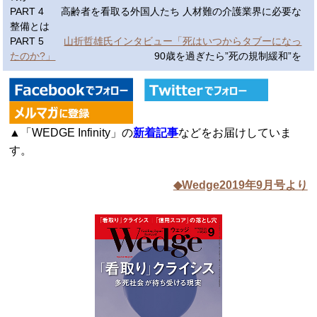
PART 4 高齢者を看取る外国人たち 人材難の介護業界に必要な
整備とは
PART 5
山折哲雄氏インタビュー「死はいつからタブーになっ
たのか?」
90歳を過ぎたら”死の規制緩和”を
▲「WEDGE Infinity」の
新着記事
などをお届けしていま
す。
◆Wedge2019年9月号より