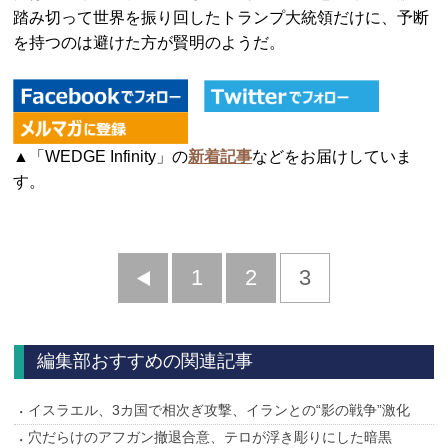
踏み切って世界を振り回したトランプ大統領だけに、予断
を持つのは避けた方が賢明のようだ。
▲「WEDGE Infinity」の
新着記事
などをお届けしていま
す。
前
1
2
3
へ
編集部おすすめの関連記事
イスラエル、3カ国で相次ぎ攻撃、イランとの“影の戦争”激化
穴だらけのアフガン撤退合意、テロが浮き彫りにした暗黒