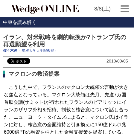
8/8(土)
中東を読み解く
イラン、対米戦略を劇的転換か?トランプ氏の
再選願望を利用
佐々木伸
（ 星槎大学大学院教授）
2019/09/05
マクロンの救済提案
こうした中で、フランスのマクロン大統領の言動が大き
な焦点となっている。マクロン大統領は先月、先進7カ国
首脳会議(サミット)が行われたフランスのビアリッツにイ
ランのザリフ外相を招待、制裁と核合意について話し合っ
た。ニューヨーク・タイムズによると、マクロン氏はイラ
ンに対し、核合意の全面維持と引き換えに150億ドル(1兆
6000億円)の融資を柱とした金融支援策を提案している。