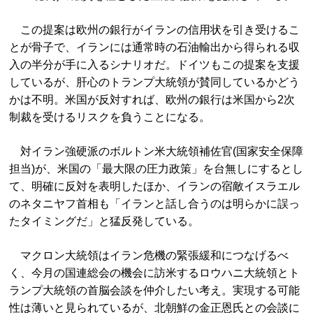
この提案は欧州の銀行がイランの信用状を引き受けるこ
とが骨子で、イランには通常時の石油輸出から得られる収
入の半分が手に入るシナリオだ。ドイツもこの提案を支援
しているが、肝心のトランプ大統領が賛同しているかどう
かは不明。米国が反対すれば、欧州の銀行は米国から2次
制裁を受けるリスクを負うことになる。
対イラン強硬派のボルトン米大統領補佐官(国家安全保障
担当)が、米国の「最大限の圧力政策」を台無しにするとし
て、明確に反対を表明したほか、イランの宿敵イスラエル
のネタニヤフ首相も「イランと話し合うのは明らかに誤っ
たタイミングだ」と猛反発している。
マクロン大統領はイラン危機の緊張緩和につなげるべ
く、今月の国連総会の機会に訪米するロウハニ大統領とト
ランプ大統領の首脳会談を仲介したい考え。実現する可能
性は薄いと見られているが、北朝鮮の金正恩氏との会談に