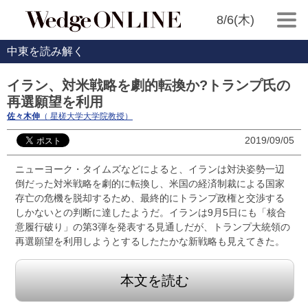
8/6(木)
中東を読み解く
イラン、対米戦略を劇的転換か?トランプ氏の
再選願望を利用
佐々木伸
（ 星槎大学大学院教授）
2019/09/05
ニューヨーク・タイムズなどによると、イランは対決姿勢一辺
倒だった対米戦略を劇的に転換し、米国の経済制裁による国家
存亡の危機を脱却するため、最終的にトランプ政権と交渉する
しかないとの判断に達したようだ。イランは9月5日にも「核合
意履行破り」の第3弾を発表する見通しだが、トランプ大統領の
再選願望を利用しようとするしたたかな新戦略も見えてきた。
本文を読む