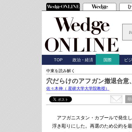
TOP
政治・経済
ビ
国際
中東を読み解く
穴だらけのアフガン撤退合意
佐々木伸
（ 星槎大学大学院教授）
印
アフガニスタン・カブールで発生し
浮き彫りにした。再選のため公約を