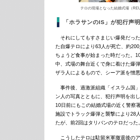
テロの現場となった結婚式場（REUT
「ホラサンのIS」が犯行声
それにしてもすさまじい爆発だった。
た自爆テロにより63人が死亡、約20
ちょうど食事が始まった時だった。1
中、式場の舞台近くで身に着けた爆
ザラ人によるもので、シーア派を憎
事件後、過激派組織「イスラム国」(
ン人の写真とともに、犯行声明を出
10日前にもこの結婚式場の近く警察
施設でトラック爆弾と襲撃により28
たが、前2回はタリバンのテロだった
こうしたテロは駐留米軍撤退後のア