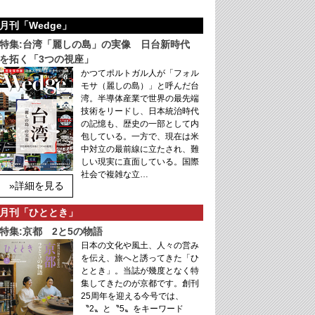
月刊「Wedge」
特集:台湾「麗しの島」の実像 日台新時代
を拓く「3つの視座」
かつてポルトガル人が「フォル
モサ（麗しの島）」と呼んだ台
湾。半導体産業で世界の最先端
技術をリードし、日本統治時代
の記憶も、歴史の一部として内
包している。一方で、現在は米
中対立の最前線に立たされ、難
しい現実に直面している。国際
社会で複雑な立…
»詳細を見る
月刊「ひととき」
特集:京都 2と5の物語
日本の文化や風土、人々の営み
を伝え、旅へと誘ってきた「ひ
ととき」。当誌が幾度となく特
集してきたのが京都です。創刊
25周年を迎える今号では、
〝2〟と〝5〟をキーワード