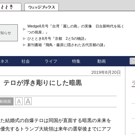
Wedge8月号『台湾「麗しの島」の実像 日台新時代を拓く「3
つの視座」』
お知らせ
ひととき8月号『京都 2と5の物語』
新刊書籍『飛鳥・藤原に隠された古代宮都の謎』
ジネス
社会
ライフ
特集
動画
2019年8月20日
、テロが浮き彫りにした暗黒
刷画面
た結婚式の自爆テロは同国が直面する暗黒の未来を
最優先するトランプ大統領は来年の選挙後までにアフ