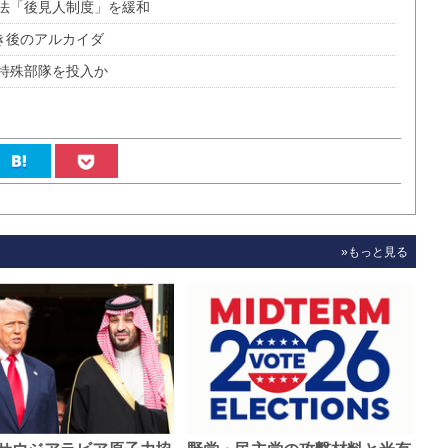
法「後見人制度」を緩和
き後のアルカイダ
特殊部隊を投入か
»もっと見る