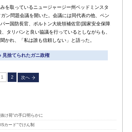
みを取っているニュージャージー州ベッドミンスタ
フガン問題会議を開いた。会議には同代表の他、ペン
パー国防長官、ボルトン大統領補佐官(国家安全保障
後、タリバンと良い協議を行っているとしながらも、
に聞かれ、「私は誰も信頼しない」と語った。
» 見捨てられたガニ政権
1
2
次へ
抜け荷”の手口明らかに
ISカード”でけん制