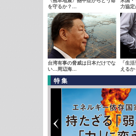
〈熊本地震〉熱中症からどう命
米国・
を守るか？…
力協定
台湾有事の脅威は日本だけでな
「生活
い…周辺海…
えるか
特集