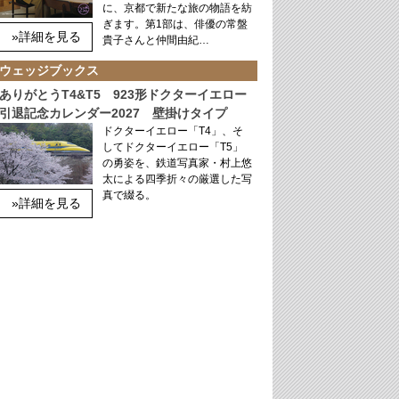
に、京都で新たな旅の物語を紡
ぎます。第1部は、俳優の常盤
»詳細を見る
貴子さんと仲間由紀…
ウェッジブックス
ありがとうT4&T5 923形ドクターイエロー
引退記念カレンダー2027 壁掛けタイプ
ドクターイエロー「T4」、そ
してドクターイエロー「T5」
の勇姿を、鉄道写真家・村上悠
太による四季折々の厳選した写
真で綴る。
»詳細を見る