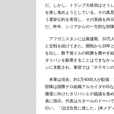
だ。しかし、トランプ大統領はそう
を推し進めようとしている。その真
う選挙公約を実現し、その実績を誇
だ。昨年、シリアからの一方的な部
アフガニスタンには最盛期、10万
と交戦を続けてきた。開戦から18年と
を出し、数千億ドルの戦費を費やす
タリバンを駆逐することはできなか
ンに支配され、東部では「ホラサンの
米軍は現在、約1万4000人が駐留
部隊は国際テロ組織アルカイダやIS
撤退に向けたタリバンとの協議を進
表に指示。代表はカタールのドーハで
行い、「ほぼ合意に達した」(米メデ