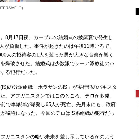
ERS/AFLO）
明
8月17日夜、カーブルの結婚式の披露宴で発生し
0人が負傷した。事件が起きたのは午後11時ごろで、
000人の招待客の1人を装った男が大きな音楽が響く
弾を爆破させた。結婚式は少数派でシーア派教徒のハ
悪する犯行だった。
IS)の分派組織「ホラサンのIS」が実行犯のパキスタ
した。アフガニスタンではこのところ、テロが多発。
署前で車爆弾が爆発し65人が死亡、先月末にも、政府
人が犠牲になった。今回のテロはIS系組織の犯行だっ
。
フガニスタンの暗い未来を差し示しているかのよう