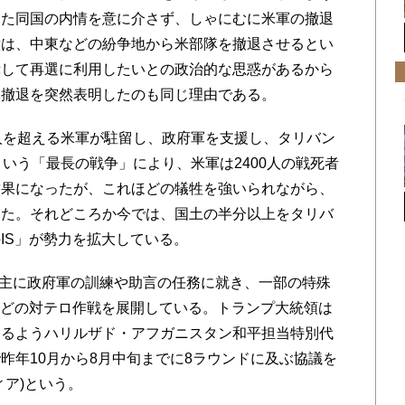
した同国の内情を意に介さず、しゃにむに米軍の撤退
意は、中東などの紛争地から米部隊を撤退させるとい
示して再選に利用したいとの政治的な思惑があるから
隊撤退を突然表明したのも同じ理由である。
人を超える米軍が駐留し、政府軍を支援し、タリバン
いう「最長の戦争」により、米軍は2400人の戦死者
結果になったが、これほどの犠牲を強いられながら、
った。それどころか今では、国土の半分以上をタリバ
IS」が勢力を拡大している。
、主に政府軍の訓練や助言の任務に就き、一部の特殊
などの対テロ作戦を展開している。トランプ大統領は
めるようハリルザド・アフガニスタン和平担当特別代
昨年10月から8月中旬までに8ラウンドに及ぶ協議を
ィア)という。