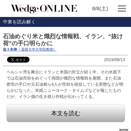
8/8(土)
中東を読み解く
石油めぐり米と熾烈な情報戦、イラン、“抜け
荷”の手口明らかに
佐々木伸
（ 星槎大学大学院教授）
2019/08/13
ペルシャ湾を舞台にイランと米国の対立が続く中、その水面下
では石油売却をめぐって両国が熾烈な情報戦を展開、また石油
密売の手口や元石油相ら4人が売却を統括している実態などが明
らかになった。米紙ニューヨーク・タイムズなどが報じたもの
だが、イラン側の生き残り作戦が伝わってくる。
本文を読む