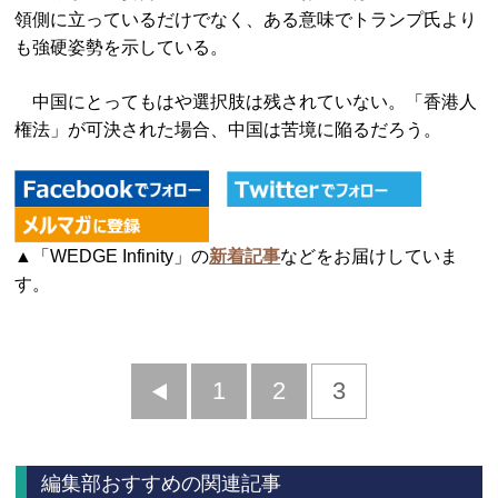
領側に立っているだけでなく、ある意味でトランプ氏より
も強硬姿勢を示している。
中国にとってもはや選択肢は残されていない。「香港人
権法」が可決された場合、中国は苦境に陥るだろう。
▲「WEDGE Infinity」の
新着記事
などをお届けしていま
す。
前
1
2
3
へ
編集部おすすめの関連記事