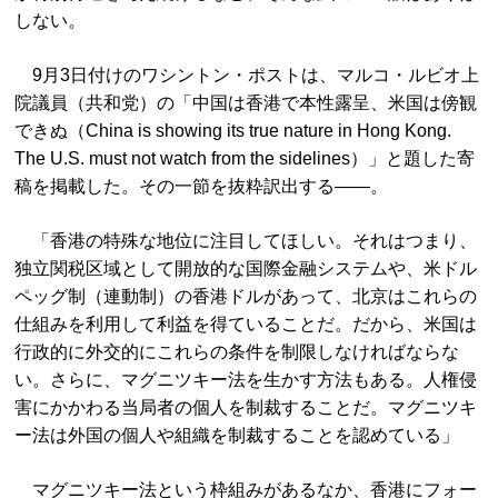
しない。
9月3日付けのワシントン・ポストは、マルコ・ルビオ上
院議員（共和党）の「中国は香港で本性露呈、米国は傍観
できぬ（China is showing its true nature in Hong Kong.
The U.S. must not watch from the sidelines）」と題した寄
稿を掲載した。その一節を抜粋訳出する――。
「香港の特殊な地位に注目してほしい。それはつまり、
独立関税区域として開放的な国際金融システムや、米ドル
ペッグ制（連動制）の香港ドルがあって、北京はこれらの
仕組みを利用して利益を得ていることだ。だから、米国は
行政的に外交的にこれらの条件を制限しなければならな
い。さらに、マグニツキー法を生かす方法もある。人権侵
害にかかわる当局者の個人を制裁することだ。マグニツキ
ー法は外国の個人や組織を制裁することを認めている」
マグニツキー法という枠組みがあるなか、香港にフォー