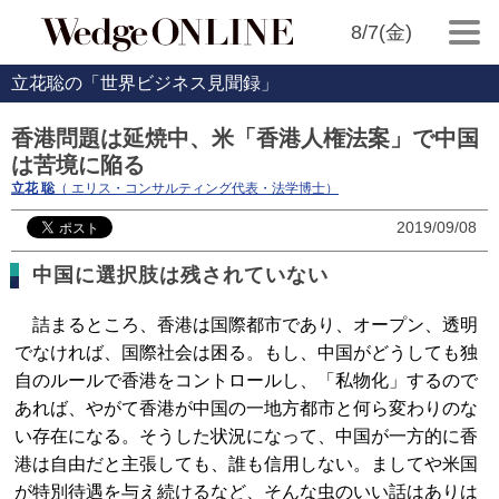
8/7(金)
立花聡の「世界ビジネス見聞録」
香港問題は延焼中、米「香港人権法案」で中国
は苦境に陥る
立花 聡
（ エリス・コンサルティング代表・法学博士）
2019/09/08
中国に選択肢は残されていない
詰まるところ、香港は国際都市であり、オープン、透明
でなければ、国際社会は困る。もし、中国がどうしても独
自のルールで香港をコントロールし、「私物化」するので
あれば、やがて香港が中国の一地方都市と何ら変わりのな
い存在になる。そうした状況になって、中国が一方的に香
港は自由だと主張しても、誰も信用しない。ましてや米国
が特別待遇を与え続けるなど、そんな虫のいい話はありは