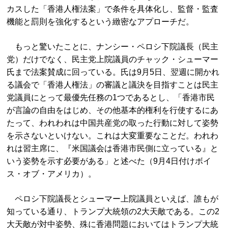
カスした「香港人権法案」で条件を具体化し、監督・監査
機能と罰則を強化するという緻密なアプローチだ。
もっと驚いたことに、ナンシー・ペロシ下院議長（民主
党）だけでなく、民主党上院議員のチャック・シューマー
氏まで法案賛成に回っている。氏は9月5日、翌週に開かれ
る議会で「香港人権法」の審議と議決を目指すことは民主
党議員にとって最優先任務の1つであるとし、「香港市民
が言論の自由をはじめ、その他基本的権利を行使するにあ
たって、われわれは中国共産党の取った行動に対して姿勢
を示さないといけない。これは大変重要なことだ。われわ
れは習主席に、『米国議会は香港市民側に立っている』と
いう姿勢を示す必要がある」と述べた（9月4日付けボイ
ス・オブ・アメリカ）。
ペロシ下院議長とシューマー上院議員といえば、誰もが
知っている通り、トランプ大統領の2大天敵である。この2
大天敵が対中姿勢、殊に香港問題においてはトランプ大統