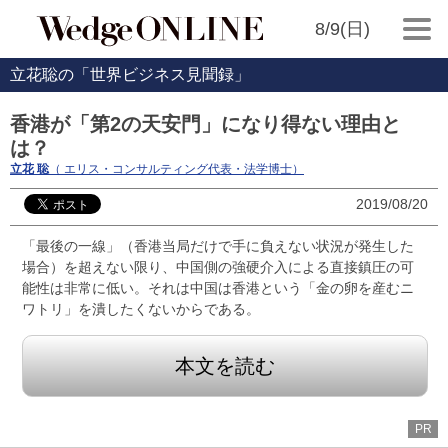
8/9(日)
立花聡の「世界ビジネス見聞録」
香港が「第2の天安門」になり得ない理由と
は？
立花 聡
（ エリス・コンサルティング代表・法学博士）
2019/08/20
「最後の一線」（香港当局だけで手に負えない状況が発生した
場合）を超えない限り、中国側の強硬介入による直接鎮圧の可
能性は非常に低い。それは中国は香港という「金の卵を産むニ
ワトリ」を潰したくないからである。
本文を読む
PR