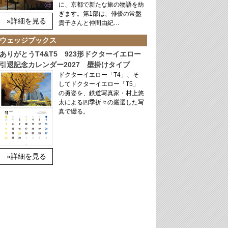
に、京都で新たな旅の物語を紡
ぎます。第1部は、俳優の常盤
»詳細を見る
貴子さんと仲間由紀…
ウェッジブックス
ありがとうT4&T5 923形ドクターイエロー
引退記念カレンダー2027 壁掛けタイプ
ドクターイエロー「T4」、そ
してドクターイエロー「T5」
の勇姿を、鉄道写真家・村上悠
太による四季折々の厳選した写
真で綴る。
»詳細を見る