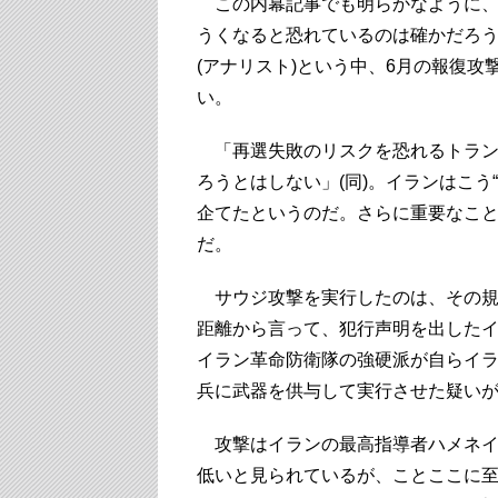
この内幕記事でも明らかなように、
うくなると恐れているのは確かだろ
(アナリスト)という中、6月の報復
い。
「再選失敗のリスクを恐れるトラン
ろうとはしない」(同)。イランはこう
企てたというのだ。さらに重要なこ
だ。
サウジ攻撃を実行したのは、その規
距離から言って、犯行声明を出した
イラン革命防衛隊の強硬派が自らイ
兵に武器を供与して実行させた疑い
攻撃はイランの最高指導者ハメネイ
低いと見られているが、ことここに