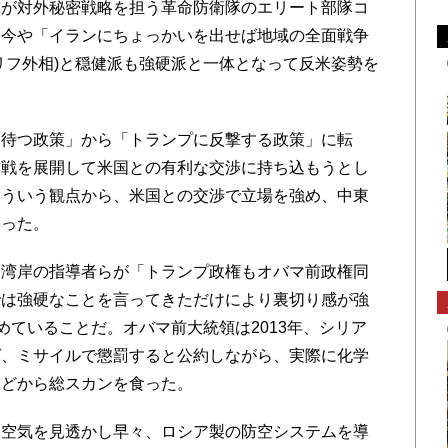
撃が対外秘密戦略を担う革命防衛隊のエリート部隊コ
、今や「イランにちょっかいを出せば地域の全面戦争
リフ外相)と穏健派も強硬派と一体となって反米姿勢を
待つ政策」から「トランプに反撃する政策」に転
作戦を展開して米国との有利な交渉に持ち込もうとし
そういう観点から、米国との交渉で立場を強め、中東
なった。
湾岸の指導者らが「トランプ政権もオバマ前政権同
では強硬なことを言ってきただけにより裏切り感が強
めていることだ。オバマ前大統領は2013年、シリア
ば、ミサイルで懲罰すると公約しながら、実際に化学
などから総スカンを食った。
空気を見透かし早々、ロシア製の防空システムを導