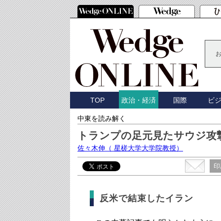
TOP
国際
ビ
政治・経済
中東を読み解く
トランプの足元見たサウジ攻
佐々木伸
（ 星槎大学大学院教授）
印
反米で結束したイラン