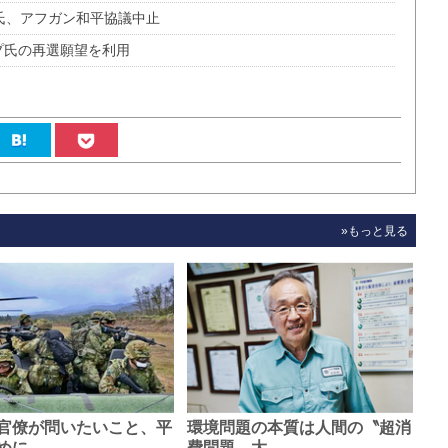
氏、アフガン和平協議中止
プ氏の再選願望を利用
»もっと見る
官僚が問いたいこと、平
環境問題の本質は人間の〝超消
めに…
費問題〟大…