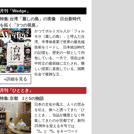
月刊「Wedge」
特集:台湾「麗しの島」の実像 日台新時代
を拓く「3つの視座」
かつてポルトガル人が「フォル
モサ（麗しの島）」と呼んだ台
湾。半導体産業で世界の最先端
技術をリードし、日本統治時代
の記憶も、歴史の一部として内
包している。一方で、現在は米
中対立の最前線に立たされ、難
しい現実に直面している。国際
社会で複雑な立…
»詳細を見る
月刊「ひととき」
特集:京都 2と5の物語
日本の文化や風土、人々の営み
を伝え、旅へと誘ってきた「ひ
ととき」。当誌が幾度となく特
集してきたのが京都です。創刊
25周年を迎える今号では、
〝2〟と〝5〟をキーワード