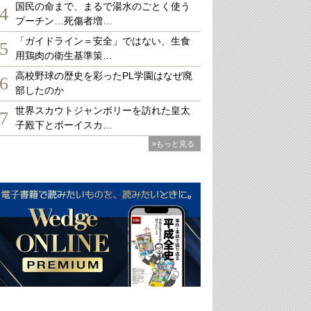
国民の命まで、まるで湯水のごとく使う
4
プーチン…死傷者増…
「ガイドライン＝安全」ではない、生食
5
用鶏肉の衛生基準策…
高校野球の歴史を彩ったPL学園はなぜ廃
6
部したのか
世界スカウトジャンボリーを訪れた皇太
7
子殿下とボーイスカ…
»もっと見る