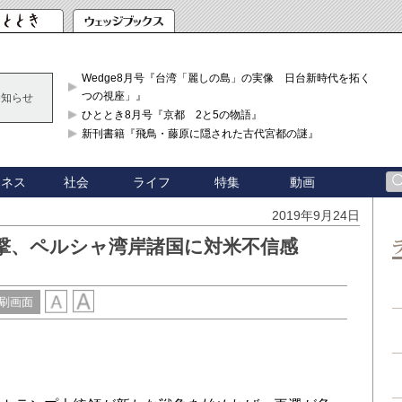
Wedge8月号『台湾「麗しの島」の実像 日台新時代を拓く「3
つの視座」』
お知らせ
ひととき8月号『京都 2と5の物語』
新刊書籍『飛鳥・藤原に隠された古代宮都の謎』
ジネス
社会
ライフ
特集
動画
2019年9月24日
撃、ペルシャ湾岸諸国に対米不信感
刷画面