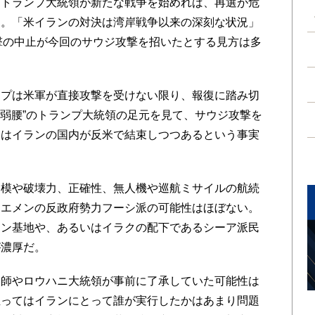
トランプ大統領が新たな戦争を始めれば、再選が危
う。「米イランの対決は湾岸戦争以来の深刻な状況」
攻撃の中止が今回のサウジ攻撃を招いたとする見方は多
プは米軍が直接攻撃を受けない限り、報復に踏み切
“弱腰”のトランプ大統領の足元を見て、サウジ攻撃を
とはイランの国内が反米で結束しつつあるという事実
模や破壊力、正確性、無人機や巡航ミサイルの航続
イエメンの反政府勢力フーシ派の可能性はほぼない。
ラン基地や、あるいはイラクの配下であるシーア派民
が濃厚だ。
師やロウハニ大統領が事前に了承していた可能性は
至ってはイランにとって誰が実行したかはあまり問題