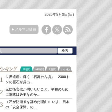
2026年8月9日(日)
メルマガ登録
ランキング
1時間
24時間
1週間
いいね
世界遺産に輝く「石舞台古墳」 2300ト
1
ンの巨石が露出…
元防衛官僚が問いたいこと、平和のため
2
に軍隊は必要なのか…
＜私が防衛省を辞めた理由＞ いま、日本
3
の「安全保障」の…