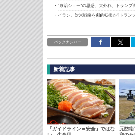
“政治ショー”の思惑、大外れ、トランプ
イラン、対米戦略を劇的転換か?トラン
バックナンバー
新着記事
「ガイドライン＝安全」ではな
元防衛
い、生食用…
和のた