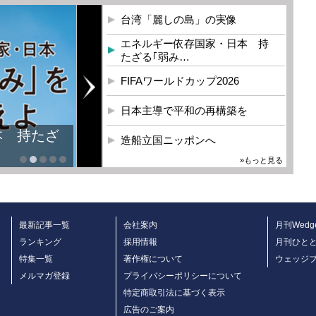
台湾「麗しの島」の実像
エネルギー依存国家・日本 持
たざる｢弱み…
FIFAワールドカップ2026
日本主導で平和の再構築を
本 持たざ
造船立国ニッポンへ
»もっと見る
最新記事一覧
会社案内
月刊Wedg
ランキング
採用情報
月刊ひと
特集一覧
著作権について
ウェッジ
メルマガ登録
プライバシーポリシーについて
特定商取引法に基づく表示
広告のご案内