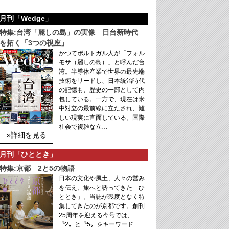
月刊「Wedge」
特集:台湾「麗しの島」の実像 日台新時代
を拓く「3つの視座」
かつてポルトガル人が「フォル
モサ（麗しの島）」と呼んだ台
湾。半導体産業で世界の最先端
技術をリードし、日本統治時代
の記憶も、歴史の一部として内
包している。一方で、現在は米
中対立の最前線に立たされ、難
しい現実に直面している。国際
社会で複雑な立…
»詳細を見る
月刊「ひととき」
特集:京都 2と5の物語
日本の文化や風土、人々の営み
を伝え、旅へと誘ってきた「ひ
ととき」。当誌が幾度となく特
集してきたのが京都です。創刊
25周年を迎える今号では、
〝2〟と〝5〟をキーワード