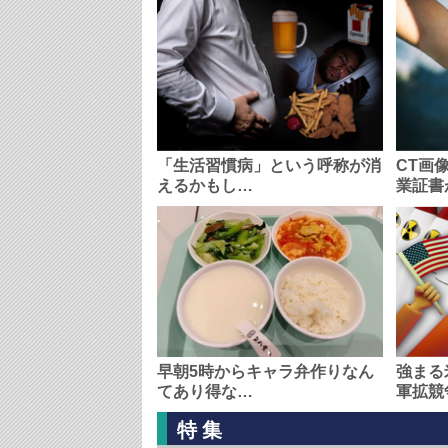
「生活習慣病」という呼称が消
CT画
えるかもし…
業証書
早朝5時からキャラ弁作りなん
強まる
てあり得な…
軍拡競
特集