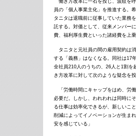
働き方改革に一石を投じ、波紋を呼
員の「個人事業主化」を推進する。
タニタは退職前に従事していた業務
託する。対価として、従来メンバー
費、福利厚生費といった諸経費を上
タニタと元社員の間の雇用契約は消
する「義務」はなくなる。同社は17
全社員210人のうちの、26人と1割
き方改革に対して次のような疑念を
「労働時間にキャップをはめ、労働
必要だ。しかし、われわれは同時に
る仕事は効率化できるが、新しいこ
削減によってイノベーションが生ま
安を感じている」