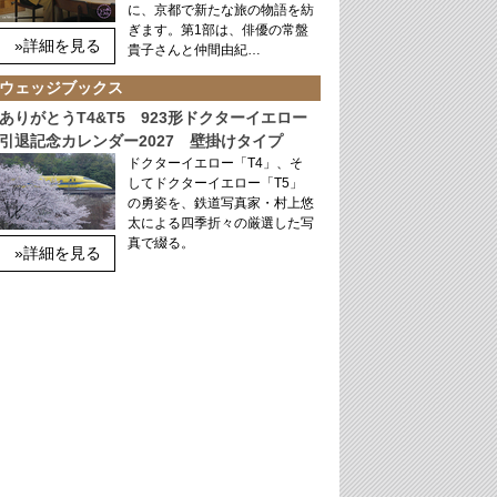
に、京都で新たな旅の物語を紡
ぎます。第1部は、俳優の常盤
»詳細を見る
貴子さんと仲間由紀…
ウェッジブックス
ありがとうT4&T5 923形ドクターイエロー
引退記念カレンダー2027 壁掛けタイプ
ドクターイエロー「T4」、そ
してドクターイエロー「T5」
の勇姿を、鉄道写真家・村上悠
太による四季折々の厳選した写
真で綴る。
»詳細を見る