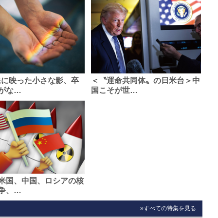
像に映った小さな影、卒
＜〝運命共同体〟の日米台＞中
がな…
国こそが世…
米国、中国、ロシアの核
争、…
»すべての特集を見る