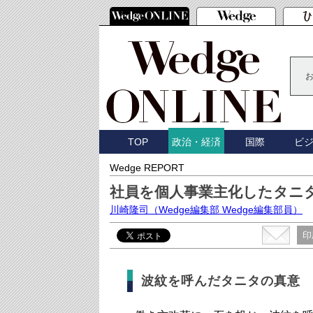
TOP
国際
ビ
政治・経済
Wedge REPORT
社員を個人事業主化したタニ
川崎隆司
（Wedge編集部 Wedge編集部員）
印
波紋を呼んだタニタの真意