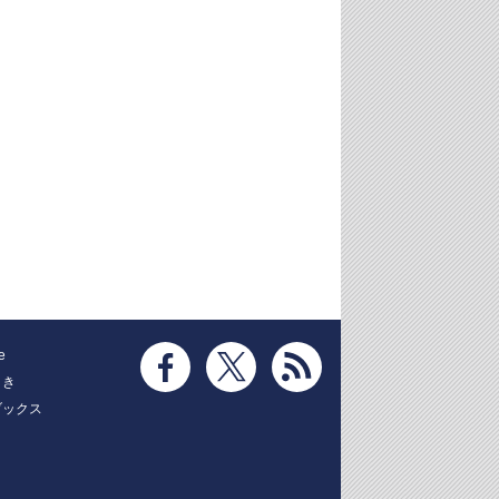
e
とき
ブックス