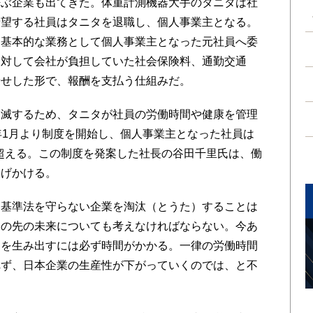
ぶ企業も出てきた。体重計測機器大手のタニタは社
希望する社員はタニタを退職し、個人事業主となる。
を基本的な業務として個人事業主となった元社員へ委
に対して会社が負担していた社会保険料、通勤交通
乗せした形で、報酬を支払う仕組みだ。
滅するため、タニタが社員の労働時間や健康を管理
年1月より制度を開始し、個人事業主となった社員は
を超える。この制度を発案した社長の谷田千里氏は、働
投げかける。
基準法を守らない企業を淘汰（とうた）することは
その先の未来についても考えなければならない。今あ
とを生み出すには必ず時間がかかる。一律の労働時間
れず、日本企業の生産性が下がっていくのでは、と不