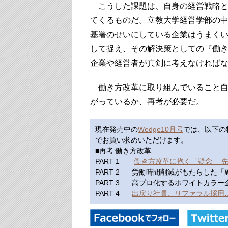
こうした課題は、自身の経営戦略と
てくるものだ。立教大学経営学部の
基署のせいにしている企業はうまく
して捉え、その解決策としての『働
企業や経営者が真剣に考えなければ
働き方改革に取り組んでいること自
がっているか、再考が必要だ。
現在発売中の
Wedge10月号
では、以下の
でお買い求めいただけます。
■再考 働き方改革
PART 1
働き方改革に抱く「疑念」 
PART 2 労働時間削減がもたらした
PART 3 高プロ化するホワイトカラ
PART 4
出戻り社員、リファラル採用