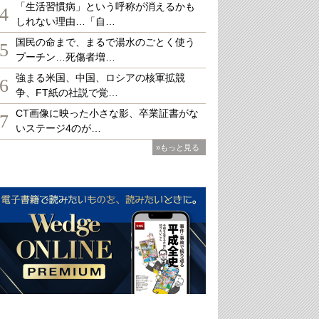
「生活習慣病」という呼称が消えるかも
4
しれない理由…「自…
国民の命まで、まるで湯水のごとく使う
5
プーチン…死傷者増…
強まる米国、中国、ロシアの核軍拡競
6
争、FT紙の社説で覚…
CT画像に映った小さな影、卒業証書がな
7
いステージ4のが…
»もっと見る