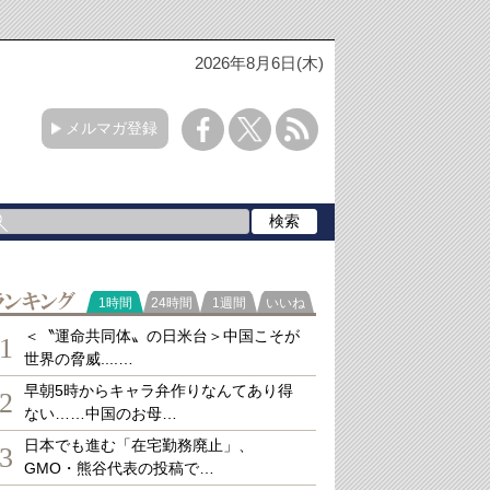
2026年8月6日(木)
メルマガ登録
ランキング
1時間
24時間
1週間
いいね
＜〝運命共同体〟の日米台＞中国こそが
1
世界の脅威....…
早朝5時からキャラ弁作りなんてあり得
2
ない……中国のお母…
日本でも進む「在宅勤務廃止」、
3
GMO・熊谷代表の投稿で…