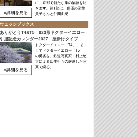
に、京都で新たな旅の物語を紡
ぎます。第1部は、俳優の常盤
»詳細を見る
貴子さんと仲間由紀…
ウェッジブックス
ありがとうT4&T5 923形ドクターイエロー
引退記念カレンダー2027 壁掛けタイプ
ドクターイエロー「T4」、そ
してドクターイエロー「T5」
の勇姿を、鉄道写真家・村上悠
太による四季折々の厳選した写
真で綴る。
»詳細を見る