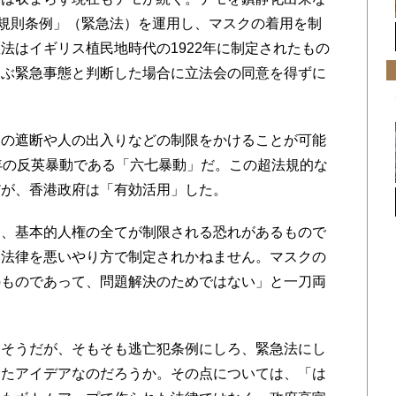
況規則条例」（緊急法）を運用し、マスクの着用を制
法はイギリス植民地時代の1922年に制定されたもの
及ぶ緊急事態と判断した場合に立法会の同意を得ずに
の遮断や人の出入りなどの制限をかけることが可能
年の反英暴動である「六七暴動」だ。この超法規的な
だが、香港政府は「有効活用」した。
、基本的人権の全てが制限される恐れがあるもので
い法律を悪いやり方で制定されかねません。マスクの
のものであって、問題解決のためではない」と一刀両
そうだが、そもそも逃亡犯条例にしろ、緊急法にし
きたアイデアなのだろうか。その点については、「は