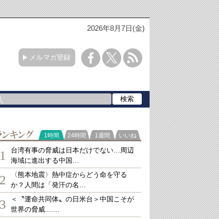
2026年8月7日(金)
メルマガ登録
ランキング
1時間
24時間
1週間
いいね
台湾有事の脅威は日本だけでない…周辺
1
海域に進出する中国…
〈熊本地震〉熱中症からどう命を守る
2
か？人間は「発汗の名…
＜〝運命共同体〟の日米台＞中国こそが
3
世界の脅威....…