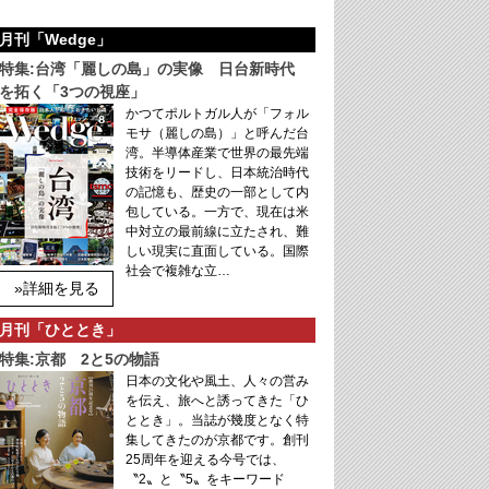
月刊「Wedge」
特集:台湾「麗しの島」の実像 日台新時代
を拓く「3つの視座」
かつてポルトガル人が「フォル
モサ（麗しの島）」と呼んだ台
湾。半導体産業で世界の最先端
技術をリードし、日本統治時代
の記憶も、歴史の一部として内
包している。一方で、現在は米
中対立の最前線に立たされ、難
しい現実に直面している。国際
社会で複雑な立…
»詳細を見る
月刊「ひととき」
特集:京都 2と5の物語
日本の文化や風土、人々の営み
を伝え、旅へと誘ってきた「ひ
ととき」。当誌が幾度となく特
集してきたのが京都です。創刊
25周年を迎える今号では、
〝2〟と〝5〟をキーワード