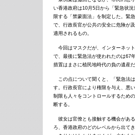
い香港政府は10月5日から「緊急状
限する「禁蒙面法」を制定した。緊急
で、行政長官が公共の安全に危険が
適用されるもの。
今回はマスクだが、インターネット
で、最後に緊急法が使われたのは67
措置はまさに植民地時代の負の遺産
この点について聞くと、「緊急法は
す。行政長官により権限を与え、悪
制限も人々をコントロールするため
断する。
彼女は官僚とも接触する機会がある
ろ、香港政府のどのレベルから出て