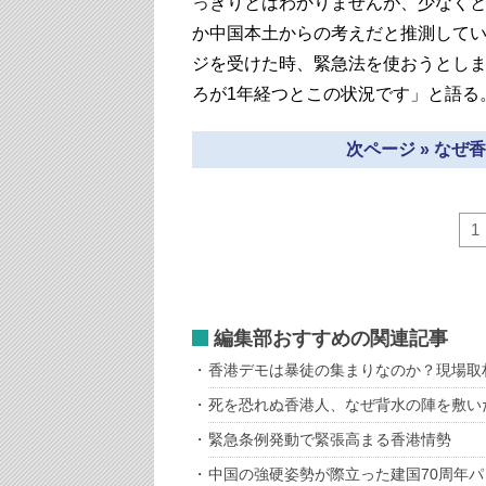
っきりとはわかりませんが、少なく
か中国本土からの考えだと推測してい
ジを受けた時、緊急法を使おうとし
ろが1年経つとこの状況です」と語る
次ページ » な
1
編集部おすすめの関連記事
香港デモは暴徒の集まりなのか？現場取
死を恐れぬ香港人、なぜ背水の陣を敷い
緊急条例発動で緊張高まる香港情勢
中国の強硬姿勢が際立った建国70周年パ