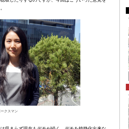
る。
ポークスマン
は収まらず現在もデモが続く。デモを鎮静化出来な