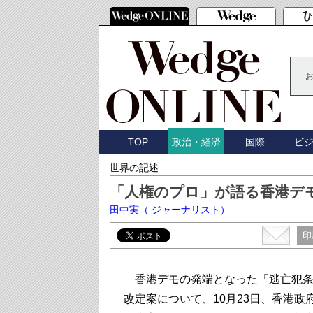
TOP
国際
ビ
政治・経済
世界の記述
「人権のプロ」が語る香港デ
田中実
（ ジャーナリスト）
印
香港デモの発端となった「逃亡犯条
改定案について、10月23日、香港政