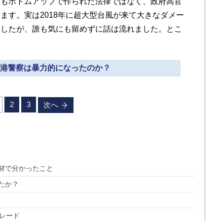
ともボトムアップで作られた法律ではなく、政府高官
ます。実は2018年に超大型台風が来て大きなダメー
ましたが、誰も気にも留めずに話は流れました。とこ
。
ぜ香港警察は暴力的になったのか？
2
3
次へ
材で分かったこと
たか？
レード