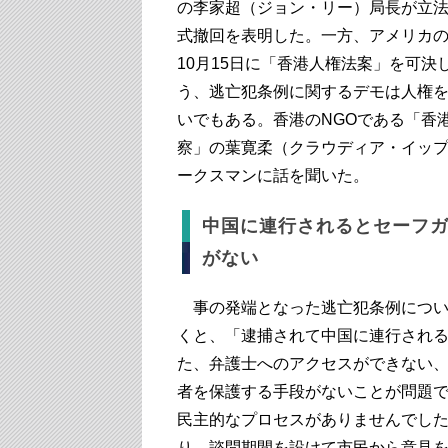
の李家超（ジョン・リー）局長が立
式撤回を表明した。一方、アメリカ
10月15日に「香港人権法案」を可決
う、逃亡犯条例に関するデモは人権
いでもある。香港のNGOである「香
察」の葉寛柔（クラウディア・イッ
ークスマンに話を聞いた。
中国に連行されるとセーフ
がない
事の発端となった逃亡犯条例につい
くと、「逮捕されて中国に連行され
た、弁護士へのアクセスができない
者を保護する手段がないことが問題
民主的なプロセスがありませんでし
り、諮問期間を設けて市民から意見