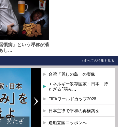
習慣病」という呼称が消
もし…
»すべての特集を見る
台湾「麗しの島」の実像
エネルギー依存国家・日本 持
たざる｢弱み…
FIFAワールドカップ2026
日本主導で平和の再構築を
造船立国ニッポンへ