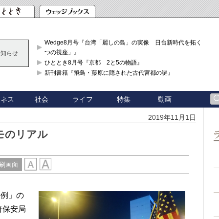
Wedge8月号『台湾「麗しの島」の実像 日台新時代を拓く「3
つの視座」』
お知らせ
ひととき8月号『京都 2と5の物語』
新刊書籍『飛鳥・藤原に隠された古代宮都の謎』
ジネス
社会
ライフ
特集
動画
2019年11月1日
モのリアル
刷画面
例」の
府保安局