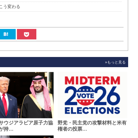
こう変わる
»もっと見る
サウジアラビア原子力協
野党・民主党の攻撃材料と米有
が持…
権者の投票…