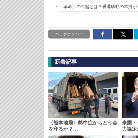
「革命」の生起とは？香港騒動の本質が
バックナンバー
新着記事
〈熊本地震〉熱中症からどう命
米国・
を守るか？…
力協定