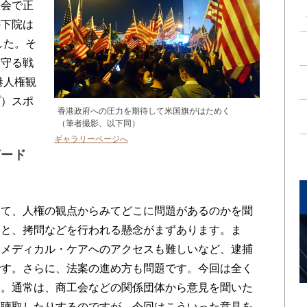
法会で正
の下院は
した。そ
を守る戦
港人権観
プ）スポ
香港政府への圧力を期待して米国旗がはためく
（筆者撮影、以下同）
ギャラリーページへ
ガード
て、人権の観点からみてどこに問題があるのかを聞
ると、拷問などを行われる懸念がまずあります。ま
、メディカル・ケアへのアクセスも難しいなど、逮捕
です。さらに、法案の進め方も問題です。今回は全く
た。通常は、商工会などの関係団体から意見を聞いた
を聴取したりするのですが、今回はこういった意見を