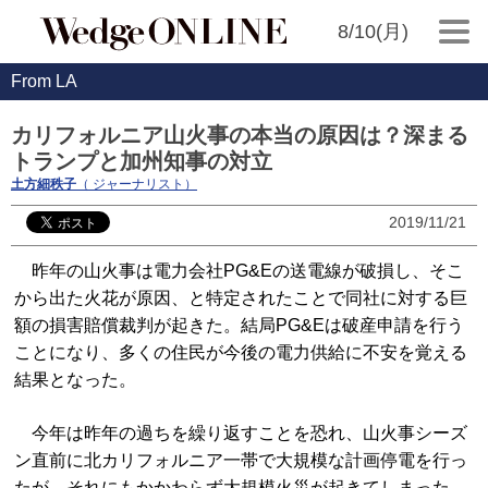
8/10(月)
From LA
カリフォルニア山火事の本当の原因は？深まる
トランプと加州知事の対立
土方細秩子
（ ジャーナリスト）
2019/11/21
昨年の山火事は電力会社PG&Eの送電線が破損し、そこ
から出た火花が原因、と特定されたことで同社に対する巨
額の損害賠償裁判が起きた。結局PG&Eは破産申請を行う
ことになり、多くの住民が今後の電力供給に不安を覚える
結果となった。
今年は昨年の過ちを繰り返すことを恐れ、山火事シーズ
ン直前に北カリフォルニア一帯で大規模な計画停電を行っ
たが、それにもかかわらず大規模火災が起きてしまった。