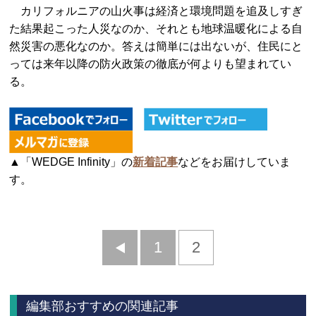
カリフォルニアの山火事は経済と環境問題を追及しすぎ
た結果起こった人災なのか、それとも地球温暖化による自
然災害の悪化なのか。答えは簡単には出ないが、住民にと
っては来年以降の防火政策の徹底が何よりも望まれてい
る。
▲「WEDGE Infinity」の
新着記事
などをお届けしていま
す。
前
1
2
へ
編集部おすすめの関連記事