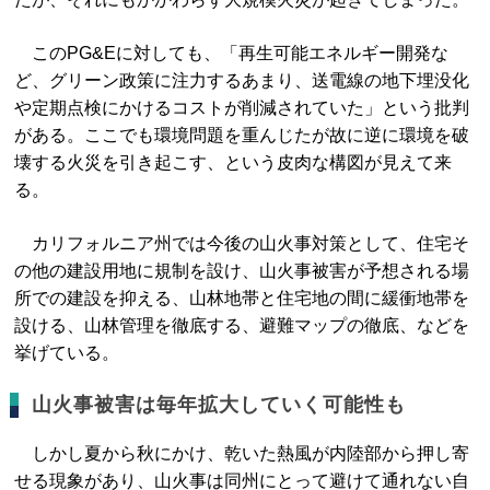
このPG&Eに対しても、「再生可能エネルギー開発な
ど、グリーン政策に注力するあまり、送電線の地下埋没化
や定期点検にかけるコストが削減されていた」という批判
がある。ここでも環境問題を重んじたが故に逆に環境を破
壊する火災を引き起こす、という皮肉な構図が見えて来
る。
カリフォルニア州では今後の山火事対策として、住宅そ
の他の建設用地に規制を設け、山火事被害が予想される場
所での建設を抑える、山林地帯と住宅地の間に緩衝地帯を
設ける、山林管理を徹底する、避難マップの徹底、などを
挙げている。
山火事被害は毎年拡大していく可能性も
しかし夏から秋にかけ、乾いた熱風が内陸部から押し寄
せる現象があり、山火事は同州にとって避けて通れない自