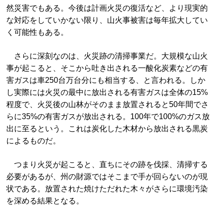
然災害でもある。今後は計画火災の復活など、より現実的
な対応をしていかない限り、山火事被害は毎年拡大してい
く可能性もある。
さらに深刻なのは、火災跡の清掃事業だ。大規模な山火
事が起こると、そこから吐き出される一酸化炭素などの有
害ガスは車250台万台分にも相当する、と言われる。しか
し実際には火災の最中に放出される有害ガスは全体の15%
程度で、火災後の山林がそのまま放置されると50年間でさ
らに35%の有害ガスが放出される。100年で100%のガス放
出に至るという。これは炭化した木材から放出される黒炭
によるものだ。
つまり火災が起こると、直ちにその跡を伐採、清掃する
必要があるが、州の財源ではそこまで手が回らないのが現
状である。放置された焼けただれた木々がさらに環境汚染
を深める結果となる。