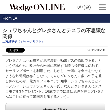
8/7(金)
From LA
シュワちゃんとグレタさんとテスラの不思議な
関係
土方細秩子
（ ジャーナリスト）
2019/10/10
グレタさんは化石燃料が地球温暖化効果ガスの原因である、と
いう信念から、欧州から米国に移動する際も飛行機は使わず、
セーリングボートを利用した。しかし、米国には全土をつなぐ
ような鉄道網は存在しない。そんなグレタさんに救いの手を差
し伸べたのが、元カリフォルニア州知事、シュワちゃんことア
ーノルド・シュワルツェネッガー氏。なんとグレタさんにテス
ラモデル3をプレゼント、16歳ですでに運転免許を持つグレタさ
んはこれに乗って米国内を旅するという。