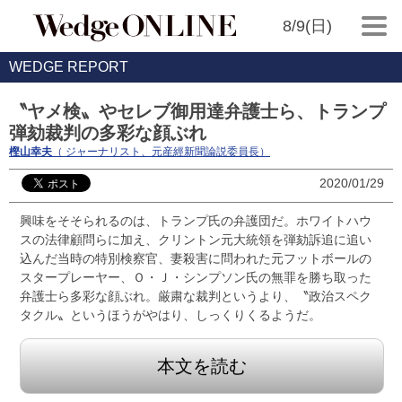
8/9(日)
WEDGE REPORT
〝ヤメ検〟やセレブ御用達弁護士ら、トランプ
弾劾裁判の多彩な顔ぶれ
樫山幸夫
（ ジャーナリスト、元産經新聞論説委員長）
2020/01/29
興味をそそられるのは、トランプ氏の弁護団だ。ホワイトハウ
スの法律顧問らに加え、クリントン元大統領を弾劾訴追に追い
込んだ当時の特別検察官、妻殺害に問われた元フットボールの
スタープレーヤー、Ｏ・Ｊ・シンプソン氏の無罪を勝ち取った
弁護士ら多彩な顔ぶれ。厳粛な裁判というより、〝政治スペク
タクル〟というほうがやはり、しっくりくるようだ。
本文を読む