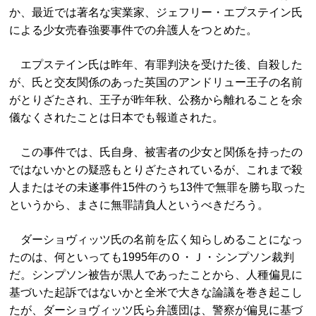
か、最近では著名な実業家、ジェフリー・エプステイン氏
による少女売春強要事件での弁護人をつとめた。
エプステイン氏は昨年、有罪判決を受けた後、自殺した
が、氏と交友関係のあった英国のアンドリュー王子の名前
がとりざたされ、王子が昨年秋、公務から離れることを余
儀なくされたことは日本でも報道された。
この事件では、氏自身、被害者の少女と関係を持ったの
ではないかとの疑惑もとりざたされているが、これまで殺
人またはその未遂事件15件のうち13件で無罪を勝ち取った
というから、まさに無罪請負人というべきだろう。
ダーショヴィッツ氏の名前を広く知らしめることになっ
たのは、何といっても1995年のＯ・Ｊ・シンプソン裁判
だ。シンプソン被告が黒人であったことから、人種偏見に
基づいた起訴ではないかと全米で大きな論議を巻き起こし
たが、ダーショヴィッツ氏ら弁護団は、警察が偏見に基づ