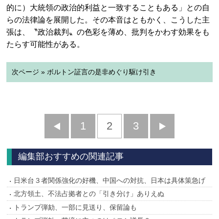
的に）大統領の政治的利益と一致することもある」との自
らの法律論を展開した。その本音はともかく、こうした主
張は、〝政治裁判〟の色彩を薄め、批判をかわす効果をも
たらす可能性がある。
次ページ » ボルトン証言の是非めぐり駆け引き
前
1
2
3
次
へ
へ
編集部おすすめの関連記事
日米台３者関係強化の好機、中国への対抗、日本は具体策急げ
北方領土、不法占拠者との「引き分け」ありえぬ
トランプ弾劾、一部に見送り、保留論も