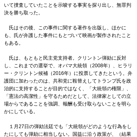
いて捜査していたことを示唆する事実を探り出し、無罪判
決を勝ち取った。
氏はその後、この事件に関する著作を出版し、ほかに
も、氏が弁護した事件にもとづいて映画が製作されたこと
もある。
氏は、もともと民主党支持者。クリントン弾劾に反対
し、これまでの選挙で、オバマ大統領（2008年）、ヒラリ
ー・クリントン候補（2016年）に投票してきたという。弁
護団に加わったのは、共和党に鞍替えしてトランプ氏を政
治的に支持することが目的ではなく、「大統領の権限」、
「憲法の高潔性」を守るためだとして、法律家としての立
場からであることを強調、報酬も受け取らないことを明ら
かにしている。
１月27日の弾劾法廷でも「大統領がどのような行為をし
たにしても弾劾に相当しない。国益に沿う政策が、（結果