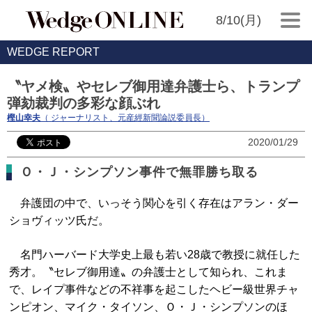
8/10(月)
WEDGE REPORT
〝ヤメ検〟やセレブ御用達弁護士ら、トランプ
弾劾裁判の多彩な顔ぶれ
樫山幸夫
（ ジャーナリスト、元産經新聞論説委員長）
2020/01/29
Ｏ・Ｊ・シンプソン事件で無罪勝ち取る
弁護団の中で、いっそう関心を引く存在はアラン・ダー
ショヴィッツ氏だ。
名門ハーバード大学史上最も若い28歳で教授に就任した
秀才。〝セレブ御用達〟の弁護士として知られ、これま
で、レイプ事件などの不祥事を起こしたヘビー級世界チャ
ンピオン、マイク・タイソン、Ｏ・Ｊ・シンプソンのほ