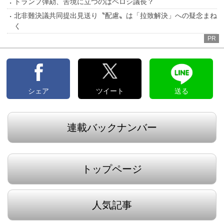
トランプ弾劾、苦境に立つのはペロシ議長？
北非難決議共同提出見送り〝配慮〟は「拉致解決」への疑念まね
く
PR
シェア
ツイート
送る
連載バックナンバー
トップページ
人気記事