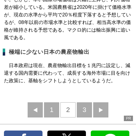
差が縮小している。米国農務省は2020年に掛けて価格水準
が、現在の水準から平均で20％程度下落すると予想してい
るが、08年以前の市場水準と比較すれば、相当高水準の価
格が維持される予想である。マクロ的には輸出振興に追い
風である。
極端に少ない日本の農産物輸出
日本政府は現在、農産物輸出目標を１兆円に設定し、減
退する国内需要に代わって、成長する海外市場に目を向け
た政策に、基軸をシフトしようとしているようだ。
前
1
2
3
次
PR
へ
へ