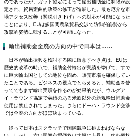
のであったが、ガット協定によって輸出補助金に制限が設
定され、貿易歪曲的政策の修正が進展した。最も厄介な市
場アクセス改善（関税引き下げ）への対応が可能になった
ことにより、EUは多国間農業貿易交渉で防御的姿勢から
攻撃的姿勢に転ずることが可能になった。
輸出補助金全廃の方向の中で日本は……
日本が輸出振興を検討する際に留意すべき点は、EUは
歴史的改革の時点で、補助金付輸出が実績を挙げて、すで
に巨大輸出国としての地位を固め、販売市場を確保してい
たことである。ビジネスの視点でとらえると、補助金を使
ってでもまず輸出実績を作るのが効果的だが、ウルグア
イ・ラウンド協定で実績のある米欧以外の新規輸出補助金
使用は禁止されてしまった。さらにドーハ・ラウンド交渉
では全廃の方向がほぼ決まっている。
従って日本はスクラッチで国際競争に挑まねばならな
い。しかし、幸い国際市場価格は大幅に上昇し、内外価格