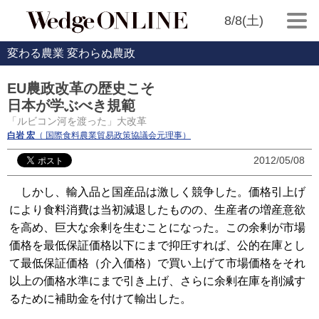
8/8(土)
変わる農業 変わらぬ農政
EU農政改革の歴史こそ
日本が学ぶべき規範
「ルビコン河を渡った」大改革
白岩 宏
（ 国際食料農業貿易政策協議会元理事）
2012/05/08
しかし、輸入品と国産品は激しく競争した。価格引上げ
により食料消費は当初減退したものの、生産者の増産意欲
を高め、巨大な余剰を生むことになった。この余剰が市場
価格を最低保証価格以下にまで抑圧すれば、公的在庫とし
て最低保証価格（介入価格）で買い上げて市場価格をそれ
以上の価格水準にまで引き上げ、さらに余剰在庫を削減す
るために補助金を付けて輸出した。