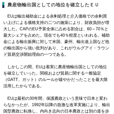
農産物輸出国としての地位を確立したＥＵ
EUは輸出補助金による余剰処理と介入価格での余剰買
い上げによる価格支持の二つの施策により、財政負担が増
大した。CAPのEU予算全体に占める割合は、60～70％と
最大シェアを占めた。現在でも40％程度といわれる。補助
金による輸出振興に対して米国、豪州、輸出途上国など他
の輸出国から強い批判があり、これがウルグアイ・ラウン
ド貿易交渉開始理由の一つである。
しかしこの間、EUは着実に農産物輸出国としての地位
を確立していった。関税および貿易に関する一般協定
（GATT、ガット）のルールが緩やかだったことを最大限
活用したからである。
EUは最初の30年間、保護農政という意味で日本と変わ
らなかったが、1992年以降の急激な改革実施により、輸出
国型農政に転換し、内向き志向の日本農政とは別の道を歩