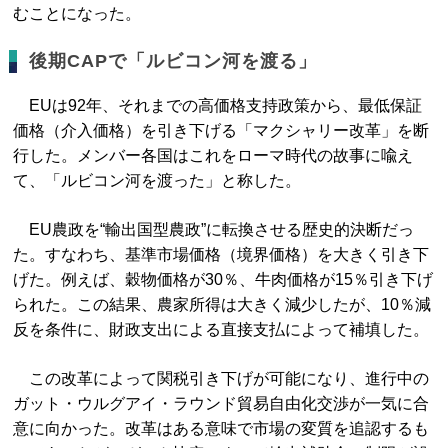
むことになった。
後期CAPで「ルビコン河を渡る」
EUは92年、それまでの高価格支持政策から、最低保証
価格（介入価格）を引き下げる「マクシャリー改革」を断
行した。メンバー各国はこれをローマ時代の故事に喩え
て、「ルビコン河を渡った」と称した。
EU農政を“輸出国型農政”に転換させる歴史的決断だっ
た。すなわち、基準市場価格（境界価格）を大きく引き下
げた。例えば、穀物価格が30％、牛肉価格が15％引き下げ
られた。この結果、農家所得は大きく減少したが、10％減
反を条件に、財政支出による直接支払によって補填した。
この改革によって関税引き下げが可能になり、進行中の
ガット・ウルグアイ・ラウンド貿易自由化交渉が一気に合
意に向かった。改革はある意味で市場の変質を追認するも