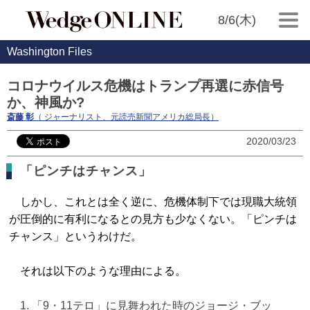
8/6(木)
Washington Files
コロナウイルス危機はトランプ再選に赤信号
か、神風か?
斎藤 彰
（ ジャーナリスト、元読売新聞アメリカ総局長）
2020/03/23
「ピンチはチャンス」
しかし、これとは全く逆に、危機体制下では現職大統領
が圧倒的に有利になるとの見方も少なくない。「ピンチは
チャンス」というわけだ。
それは以下のような理由による。
「9・11テロ」に見舞われた時のジョージ・ブッ