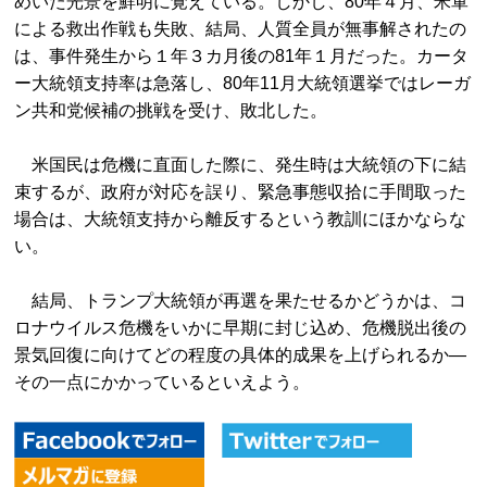
めいた光景を鮮明に覚えている。しかし、80年４月、米軍
による救出作戦も失敗、結局、人質全員が無事解されたの
は、事件発生から１年３カ月後の81年１月だった。カータ
ー大統領支持率は急落し、80年11月大統領選挙ではレーガ
ン共和党候補の挑戦を受け、敗北した。
米国民は危機に直面した際に、発生時は大統領の下に結
束するが、政府が対応を誤り、緊急事態収拾に手間取った
場合は、大統領支持から離反するという教訓にほかならな
い。
結局、トランプ大統領が再選を果たせるかどうかは、コ
ロナウイルス危機をいかに早期に封じ込め、危機脱出後の
景気回復に向けてどの程度の具体的成果を上げられるか―
その一点にかかっているといえよう。