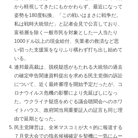
から軽視してきたにもかかわらず、最近になって
姿勢を180度転換、「この戦いはまさに戦争だ。
私は戦時大統領だ」と記者会見で公言しており、
富裕層を除く一般市民を対象とした一人当たり
1000ドル以上の現金給付、失業者の救済など思
い切った支援策をなりふり構わず打ち出し始めて
いる。
連邦最高裁は、脱税疑惑がもたれる大統領の過去
の確定申告関連資料提出を求める民主党側の訴訟
について、近く最終審理を開始予定だったが、コ
ロナウイルス危機の影響により先延ばしになっ
た。ウクライナ疑惑をめぐる議会聴聞会へのホワ
イトハウス、政府関当局重要証人の証言も同じ理
由で延期となった。
民主党陣営は、全米マスコミが大々的に報道する
７月党大会での指名候補確定を契機に一気にムー