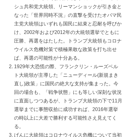
シュ共和党大統領、リーマンショックが引き金と
なった「世界同時不況」の直撃を受けたオバマ民
主党大統領はいずれも国民に結束と忍耐を呼びか
け、2002年および2012年の大統領選挙でともに
圧勝、再選をはたした。トランプ大統領もコロナ
ウイルス危機対策で積極果敢な政策を打ち出せ
ば、再選の可能性が十分ある。
1929年大恐慌の際、フランクリン・ルーズベル
ト大統領が主導した「ニューディール(新規まき
直し)政策」に国民の絶大な支持が集まった。今
回の場合も、「戦争状態」にも等しい深刻な状況
に直面しつつあるが、トランプ大統領の下で11月
選挙までに事態収拾に成功すれば、2016年選挙
の時以上に大差で勝利する可能性さえ見えてく
る。
げんに大統領はコロナウイルス危機について当初