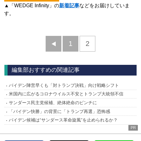
▲「WEDGE Infinity」の
新着記事
などをお届けしていま
す。
前
1
2
へ
編集部おすすめの関連記事
バイデン陣営早くも「対トランプ決戦」向け戦略シフト
米国内に広がるコロナウイルス不安とトランプ大統領不信
サンダース民主党候補、絶体絶命のピンチに
「バイデン快勝」の背景に「トランプ再選」恐怖感
バイデン候補は“サンダース革命旋風”を止められるか？
PR