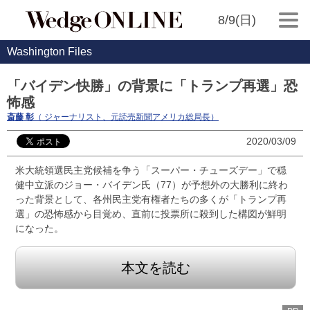
8/9(日)
Washington Files
「バイデン快勝」の背景に「トランプ再選」恐
怖感
斎藤 彰
（ ジャーナリスト、元読売新聞アメリカ総局長）
2020/03/09
米大統領選民主党候補を争う「スーパー・チューズデー」で穏
健中立派のジョー・バイデン氏（77）が予想外の大勝利に終わ
った背景として、各州民主党有権者たちの多くが「トランプ再
選」の恐怖感から目覚め、直前に投票所に殺到した構図が鮮明
になった。
本文を読む