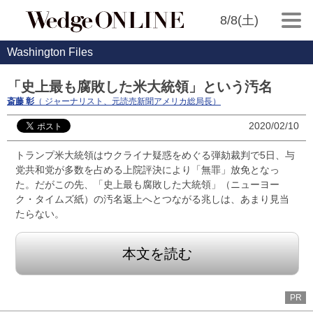
8/8(土)
Washington Files
「史上最も腐敗した米大統領」という汚名
斎藤 彰
（ ジャーナリスト、元読売新聞アメリカ総局長）
2020/02/10
トランプ米大統領はウクライナ疑惑をめぐる弾劾裁判で5日、与
党共和党が多数を占める上院評決により「無罪」放免となっ
た。だがこの先、「史上最も腐敗した大統領」（ニューヨー
ク・タイムズ紙）の汚名返上へとつながる兆しは、あまり見当
たらない。
本文を読む
PR