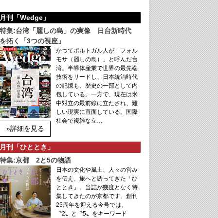
月刊「Wedge」
特集:台湾「麗しの島」の実像 日台新時代
を拓く「3つの視座」
かつてポルトガル人が「フォル
モサ（麗しの島）」と呼んだ台
湾。半導体産業で世界の最先端
技術をリードし、日本統治時代
の記憶も、歴史の一部として内
包している。一方で、現在は米
中対立の最前線に立たされ、難
しい現実に直面している。国際
社会で複雑な立…
»詳細を見る
月刊「ひととき」
特集:京都 2と5の物語
日本の文化や風土、人々の営み
を伝え、旅へと誘ってきた「ひ
ととき」。当誌が幾度となく特
集してきたのが京都です。創刊
25周年を迎える今号では、
〝2〟と〝5〟をキーワード