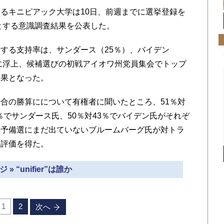
るキニピアック大学は10日、前週までに選挙登録を
象とする意識調査結果を公表した。
する支持率は、サンダース（25％）、バイデン
）に浮上、候補選びの初戦アイオワ州党員集会でトップ
結果となった。
合の勝算にについて有権者に聞いたところ、51％対
3％でサンダース氏、50％対43％でバイデン氏がそれぞ
、予備選にまだ出ていないブルームバーグ氏が対トラ
う評価を得た。
 » “unifier”は誰か
1
2
次へ