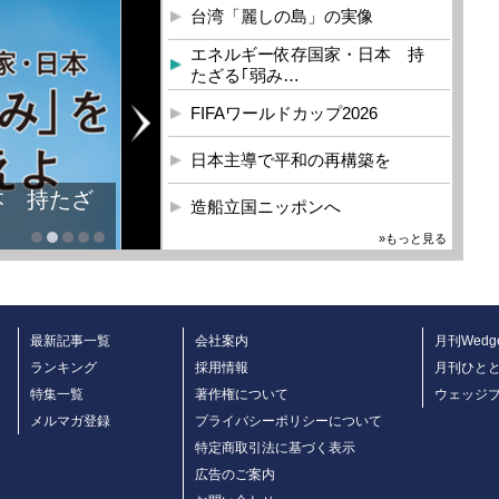
台湾「麗しの島」の実像
エネルギー依存国家・日本 持
たざる｢弱み…
FIFAワールドカップ2026
日本主導で平和の再構築を
造船立国ニッポンへ
»もっと見る
最新記事一覧
会社案内
月刊Wedg
ランキング
採用情報
月刊ひと
特集一覧
著作権について
ウェッジ
メルマガ登録
プライバシーポリシーについて
特定商取引法に基づく表示
広告のご案内