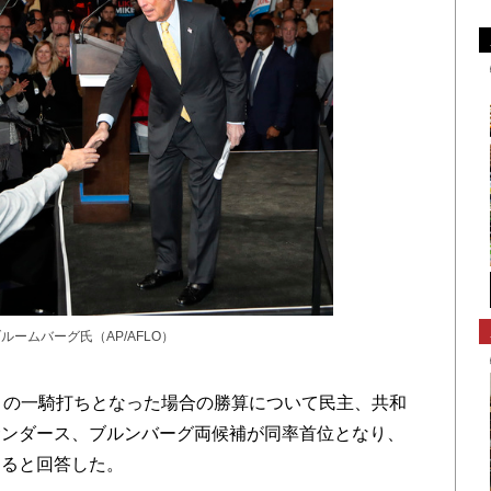
ームバーグ氏（AP/AFLO）
との一騎打ちとなった場合の勝算について民主、共和
サンダース、ブルンバーグ両候補が同率首位となり、
すると回答した。