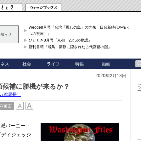
Wedge8月号『台湾「麗しの島」の実像 日台新時代を拓く「3
つの視座」』
お知らせ
ひととき8月号『京都 2と5の物語』
新刊書籍『飛鳥・藤原に隠された古代宮都の謎』
ジネス
社会
ライフ
特集
動画
2020年2月13日
領候補に勝機が来るか？
カ総局長）
刷画面
派バーニー・
ブディジェッジ