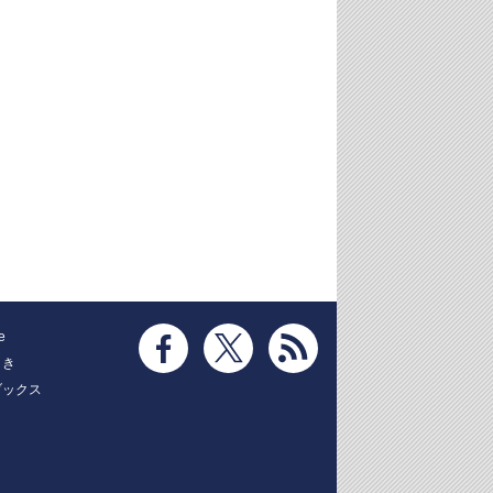
e
とき
ブックス