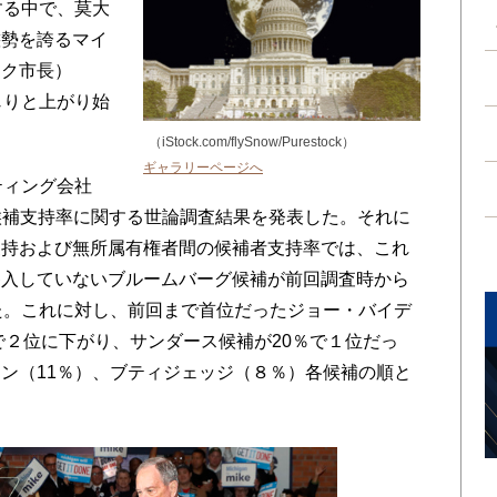
する中で、莫大
態勢を誇るマイ
ーク市長）
じりと上がり始
（iStock.com/flySnow/Purestock）
ギャラリーページへ
ティング会社
領候補支持率に関する世論調査結果を発表した。それに
支持および無所属有権者間の候補者支持率では、これ
参入していないブルームバーグ候補が前回調査時から
た。これに対し、前回まで首位だったジョー・バイデ
で２位に下がり、サンダース候補が20％で１位だっ
ン（11％）、ブティジェッジ（８％）各候補の順と