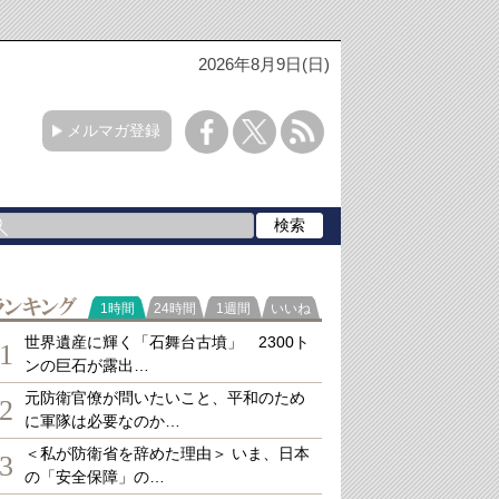
2026年8月9日(日)
メルマガ登録
ランキング
1時間
24時間
1週間
いいね
世界遺産に輝く「石舞台古墳」 2300ト
1
ンの巨石が露出…
元防衛官僚が問いたいこと、平和のため
2
に軍隊は必要なのか…
＜私が防衛省を辞めた理由＞ いま、日本
3
の「安全保障」の…