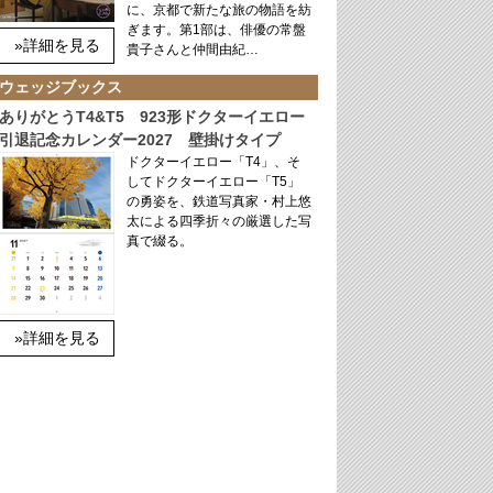
に、京都で新たな旅の物語を紡
ぎます。第1部は、俳優の常盤
»詳細を見る
貴子さんと仲間由紀…
ウェッジブックス
ありがとうT4&T5 923形ドクターイエロー
引退記念カレンダー2027 壁掛けタイプ
ドクターイエロー「T4」、そ
してドクターイエロー「T5」
の勇姿を、鉄道写真家・村上悠
太による四季折々の厳選した写
真で綴る。
»詳細を見る