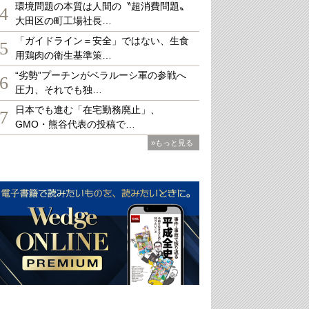
環境問題の本質は人間の〝超消費問題〟
4
大田区の町工場社長…
「ガイドライン＝安全」ではない、生食
5
用鶏肉の衛生基準策…
“劣勢”プーチンがベラルーシ軍の参戦へ
6
圧力、それでも独…
日本でも進む「在宅勤務廃止」、
7
GMO・熊谷代表の投稿で…
»もっと見る