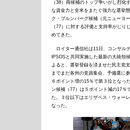
（38）両候補のトップ争いがし烈化
な資金力と全米をまたぐ強力な選挙
ク・ブルンバーグ候補（元ニューヨ
（77）に対する評価と支持率がじり
めてきた。
ロイター通信社は11日、コンサル
IPSOSと共同実施した最新の大統
よると、選挙登録を済ませた民主党
までまだ各州の党員集会、予備選に
６ポイント増の15％で第３位となっ
ン候補（77）は５ポイント減の17％
た。３位以下はエリザベス・ウォーレ
なった。