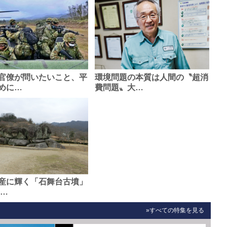
官僚が問いたいこと、平
環境問題の本質は人間の〝超消
めに…
費問題〟大…
産に輝く「石舞台古墳」
0…
»すべての特集を見る