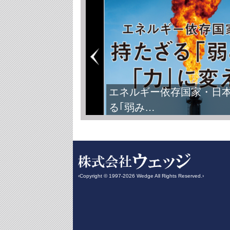
FIFAワールドカップ2026
‹Copyright © 1997-2026 Wedge All Rights Reserved.›