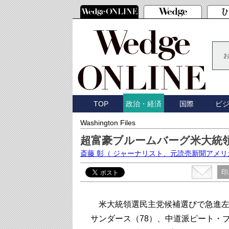
TOP
国際
ビ
政治・経済
Washington Files
超富豪ブルームバーグ米大統
斎藤 彰
（ ジャーナリスト、元読売新聞アメリ
印
米大統領選民主党候補選びで急進左
サンダース（78）、中道派ピート・