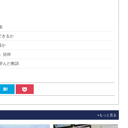
名
できるか
着か
」信仰
学んだ教訓
»もっと見る