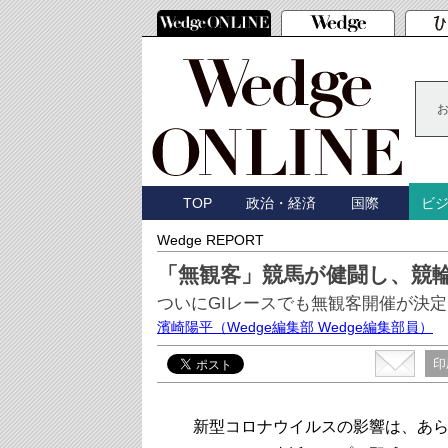
TOP
政治・経済
国際
ビ
Wedge REPORT
「無観客」競馬が健闘し、競
ついにGIレースでも無観客開催が決定
濱崎陽平
（Wedge編集部 Wedge編集部員）
印
新型コロナウイルスの影響は、あら