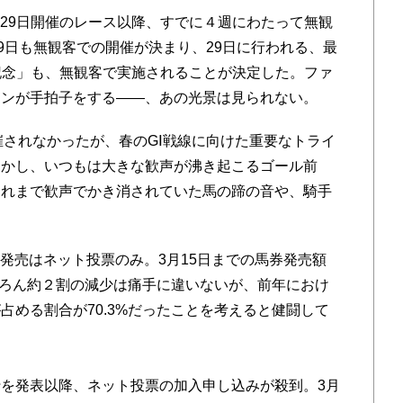
29日開催のレース以降、すでに４週にわたって無観
9日も無観客での開催が決まり、29日に行われる、最
記念」も、無観客で実施されることが決定した。ファ
ァンが手拍子をする――、あの光景は見られない。
催されなかったが、春のGⅠ戦線に向けた重要なトライ
しかし、いつもは大きな歓声が沸き起こるゴール前
これまで歓声でかき消されていた馬の蹄の音や、騎手
発売はネット投票のみ。3月15日までの馬券発売額
もちろん約２割の減少は痛手に違いないが、前年におけ
占める割合が70.3%だったことを考えると健闘して
を発表以降、ネット投票の加入申し込みが殺到。3月