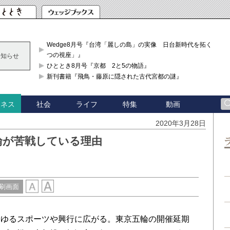
Wedge8月号『台湾「麗しの島」の実像 日台新時代を拓く「3
つの視座」』
お知らせ
ひととき8月号『京都 2と5の物語』
新刊書籍『飛鳥・藤原に隠された古代宮都の謎』
社会
ライフ
特集
動画
ジネス
2020年3月28日
輪が苦戦している理由
刷画面
ゆるスポーツや興行に広がる。東京五輪の開催延期