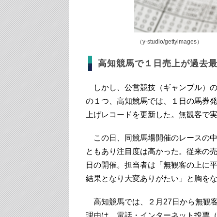
（y-studio/gettyimages）
高知競馬で１日売上が過去最高
しかし、公営競技（ギャンブル）の世
の１つ、高知競馬では、１日の馬券発売
上げレコードを更新した。無観客で
この日、同競馬場開催のレースの中
ともあり注目度は高かった。従来の
日の開催。担当者は「無観客の上に
結果となり大変ありがたい」と胸を
高知競馬では、２月27日から無観
理由は、電話・インターネット投票