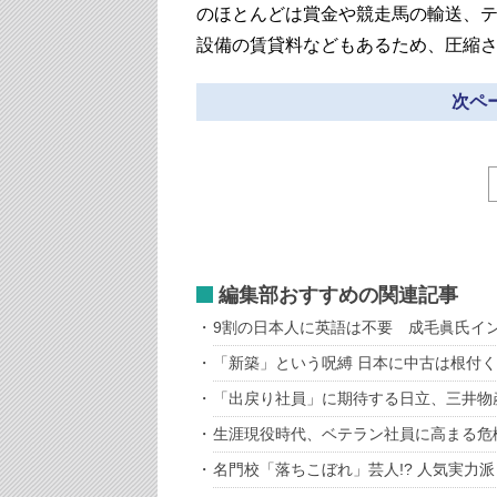
のほとんどは賞金や競走馬の輸送、
設備の賃貸料などもあるため、圧縮
次ペー
編集部おすすめの関連記事
9割の日本人に英語は不要 成毛眞氏イ
「新築」という呪縛 日本に中古は根付
「出戻り社員」に期待する日立、三井物
生涯現役時代、ベテラン社員に高まる危
名門校「落ちこぼれ」芸人!? 人気実力