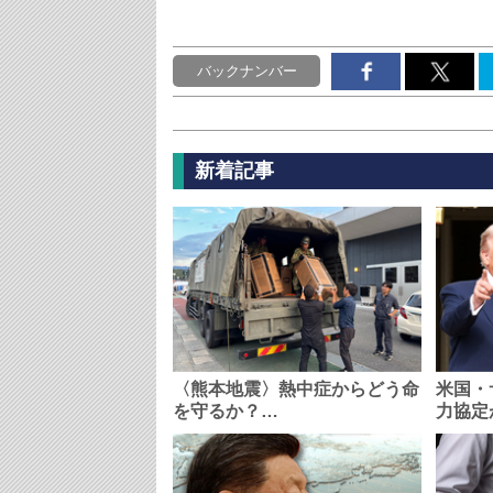
バックナンバー
新着記事
〈熊本地震〉熱中症からどう命
米国・
を守るか？…
力協定