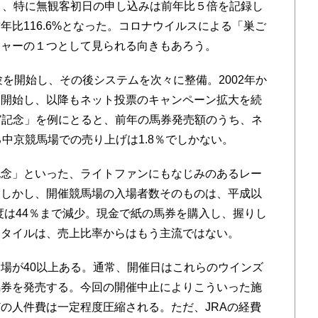
り、特に無観客初日の申し込みは前年比５倍を記録し
比116.6%となった。コロナウイルスによる「巣ご
ジャーの１つとして見られる向きもあろう。
験を開始し、その後システムを次々に整備。2002年か
を開始し、以降もネット投票のキャンペーン拡大を続
宮記念」を例にとると、前年の馬券発売額のうち、ネ
中京競馬場での売り上げは1.8％でしかない。
念」といった、ライトファンにもなじみのあるレー
。しかし、開催競馬場の入場者数そのものは、平成以
度は44％まで減少。現金で紙の馬券を購入し、握りし
スタイルは、売上比率からはもう主流ではない。
場が40以上ある。通常、開催日はこれらのウインズ
馬券を発売する。今回の開催中止によりこういった施
の人件費は一定程度圧縮される。ただ、JRAの経費