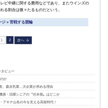
テレビ中継に関する費用などであり、またウインズの
される割合は微々たるものだという。
ジ » 苦戦する競輪
1
2
次へ
ンタビュー
くのか
産、森永乳業…大企業が求める理由
機感・活躍シニアの〝分水嶺〟はどこか
派・アキナ山名の今を支える高校時代！