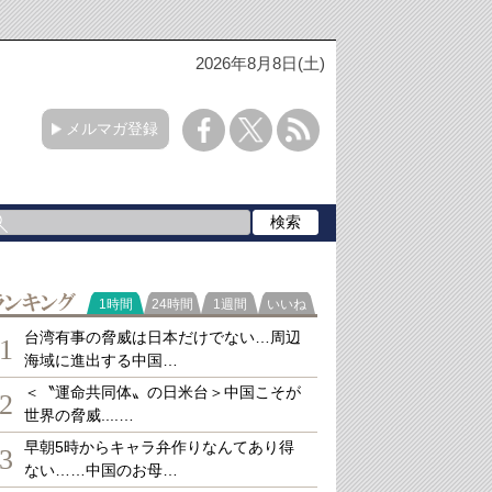
2026年8月8日(土)
メルマガ登録
ランキング
1時間
24時間
1週間
いいね
台湾有事の脅威は日本だけでない…周辺
1
海域に進出する中国…
＜〝運命共同体〟の日米台＞中国こそが
2
世界の脅威....…
早朝5時からキャラ弁作りなんてあり得
3
ない……中国のお母…