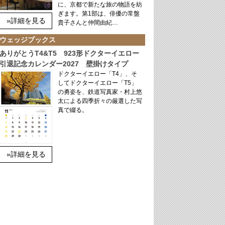
に、京都で新たな旅の物語を紡
ぎます。第1部は、俳優の常盤
»詳細を見る
貴子さんと仲間由紀…
ウェッジブックス
ありがとうT4&T5 923形ドクターイエロー
引退記念カレンダー2027 壁掛けタイプ
ドクターイエロー「T4」、そ
してドクターイエロー「T5」
の勇姿を、鉄道写真家・村上悠
太による四季折々の厳選した写
真で綴る。
»詳細を見る