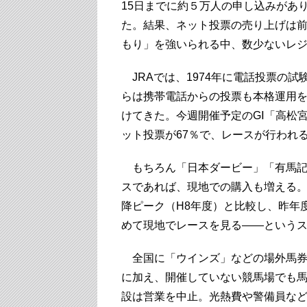
15日までに約５万人の申し込みがあ
た。結果、ネット投票の売り上げは前年
もり」を強いられる中、数少ないレ
JRAでは、1974年に電話投票の試
らは携帯電話からの投票も本格運用
けてきた。今週開催予定のGⅠ「高松
ット投票が67％で、レースが行われる
もちろん「日本ダービー」「有馬記
スであれば、現地での購入も増える
降ピーク（H8年度）と比較し、昨年
めて現地でレースを見る――という
全国に「ウインズ」などの場外馬券
に加え、開催していない競馬場でも
設は営業を中止。光熱費や警備員など