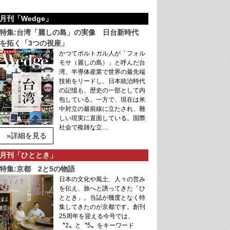
月刊「Wedge」
特集:台湾「麗しの島」の実像 日台新時代
を拓く「3つの視座」
かつてポルトガル人が「フォル
モサ（麗しの島）」と呼んだ台
湾。半導体産業で世界の最先端
技術をリードし、日本統治時代
の記憶も、歴史の一部として内
包している。一方で、現在は米
中対立の最前線に立たされ、難
しい現実に直面している。国際
社会で複雑な立…
»詳細を見る
月刊「ひととき」
特集:京都 2と5の物語
日本の文化や風土、人々の営み
を伝え、旅へと誘ってきた「ひ
ととき」。当誌が幾度となく特
集してきたのが京都です。創刊
25周年を迎える今号では、
〝2〟と〝5〟をキーワード