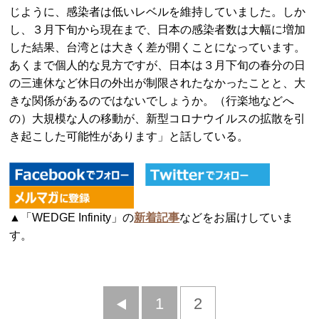
じように、感染者は低いレベルを維持していました。しか
し、３月下旬から現在まで、日本の感染者数は大幅に増加
した結果、台湾とは大きく差が開くことになっています。
あくまで個人的な見方ですが、日本は３月下旬の春分の日
の三連休など休日の外出が制限されたなかったことと、大
きな関係があるのではないでしょうか。（行楽地などへ
の）大規模な人の移動が、新型コロナウイルスの拡散を引
き起こした可能性があります」と話している。
▲「WEDGE Infinity」の
新着記事
などをお届けしていま
す。
前
1
2