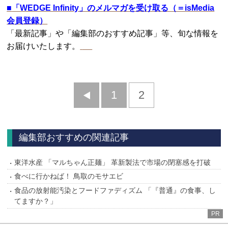
■
「WEDGE Infinity」のメルマガを受け取る（＝isMedia
会員登録）
「最新記事」や「編集部のおすすめ記事」等、旬な情報を
お届けいたします。
前
1
2
へ
編集部おすすめの関連記事
東洋水産 「マルちゃん正麺」 革新製法で市場の閉塞感を打破
食べに行かねば！ 鳥取のモサエビ
食品の放射能汚染とフードファディズム 「『普通』の食事、し
てますか？」
PR