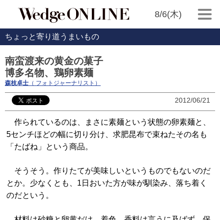
8/6(木)
ちょっと寄り道うまいもの
南蛮渡来の黄金の菓子
博多名物、鶏卵素麺
森枝卓士
（ フォトジャーナリスト）
2012/06/21
作られているのは、まさに素麺という状態の卵素麺と、
5センチほどの幅に切り分け、求肥昆布で束ねたその名も
「たばね」という商品。
そうそう。作りたてが美味しいというものでもないのだ
とか。少なくとも、1日おいた方が味が馴染み、落ち着く
のだという。
材料は砂糖と卵黄だけ。着色、香料は言うに及ばず、保