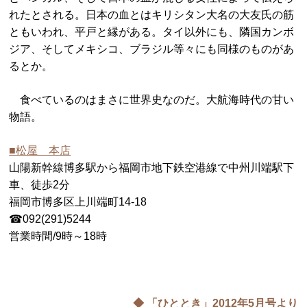
れたとされる。日本の血とはキリシタン大名の大友氏の筋
ともいわれ、平戸と縁がある。タイ以外にも、隣国カンボ
ジア、そしてメキシコ、ブラジル等々にも同様のものがあ
るとか。
食べているのはまさに世界史なのだ。大航海時代の甘い
物語。
■松屋 本店
山陽新幹線博多駅から福岡市地下鉄空港線で中州川端駅下
車、徒歩2分
福岡市博多区上川端町14-18
☎092(291)5244
営業時間/9時～18時
◆ 「ひととき」2012年5
月号より