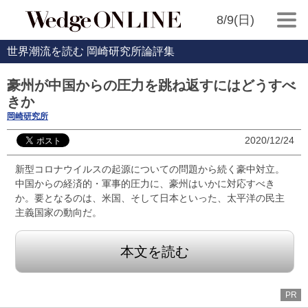
8/9(日)
世界潮流を読む 岡崎研究所論評集
豪州が中国からの圧力を跳ね返すにはどうすべ
きか
岡崎研究所
2020/12/24
新型コロナウイルスの起源についての問題から続く豪中対立。
中国からの経済的・軍事的圧力に、豪州はいかに対応すべき
か。要となるのは、米国、そして日本といった、太平洋の民主
主義国家の動向だ。
本文を読む
PR