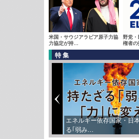
米国・サウジアラビア原子力協
野党・
力協定が持…
権者の
特集
エネルギー依存国家・日
る｢弱み…