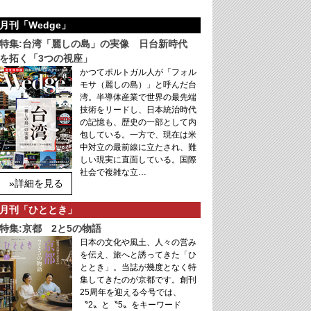
月刊「Wedge」
特集:台湾「麗しの島」の実像 日台新時代
を拓く「3つの視座」
かつてポルトガル人が「フォル
モサ（麗しの島）」と呼んだ台
湾。半導体産業で世界の最先端
技術をリードし、日本統治時代
の記憶も、歴史の一部として内
包している。一方で、現在は米
中対立の最前線に立たされ、難
しい現実に直面している。国際
社会で複雑な立…
»詳細を見る
月刊「ひととき」
特集:京都 2と5の物語
日本の文化や風土、人々の営み
を伝え、旅へと誘ってきた「ひ
ととき」。当誌が幾度となく特
集してきたのが京都です。創刊
25周年を迎える今号では、
〝2〟と〝5〟をキーワード