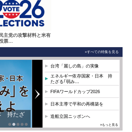
民主党の攻撃材料と米有
投票…
»すべての特集を見る
台湾「麗しの島」の実像
エネルギー依存国家・日本 持
たざる｢弱み…
FIFAワールドカップ2026
日本主導で平和の再構築を
本 持たざ
造船立国ニッポンへ
»もっと見る