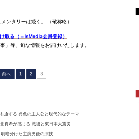
ュメンタリーは続く。 （敬称略）
を受け取る（＝isMedia会員登録）
記事」等、旬な情報をお届けいたします。
1
2
3
前へ
にも通ずる 異色の主人公と現代的なテーマ
北真希が感じる 戦後と東日本大震災
」 明暗分けた主演男優の演技