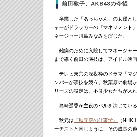
前田敦子、AKB48の今後
卒業した「あっちゃん」の女優とし
ャーがドラッカーの『マネジメント』
ネージャー川島みなみを演じた。
難病のために入院してマネージャー
まで導く前田の演技は、アイドル映
テレビ東京の深夜枠のドラマ「マジす
ンバーが演技を競う。秋葉原の劇場
リーズの設定は、不良少女たちが入
島崎遥香が主役のパルを演じている
秋元は
『秋元康の仕事学』
（NHK
ーチストと同じように、その成長の