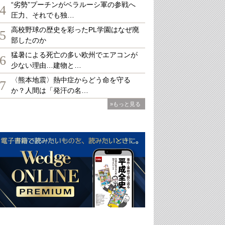
“劣勢”プーチンがベラルーシ軍の参戦へ
4
圧力、それでも独…
高校野球の歴史を彩ったPL学園はなぜ廃
5
部したのか
猛暑による死亡の多い欧州でエアコンが
6
少ない理由…建物と…
〈熊本地震〉熱中症からどう命を守る
7
か？人間は「発汗の名…
»もっと見る