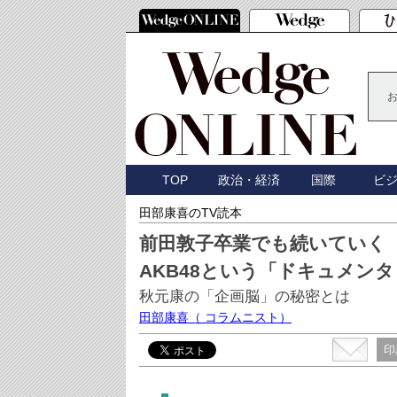
TOP
政治・経済
国際
ビ
田部康喜のTV読本
前田敦子卒業でも続いていく
AKB48という「ドキュメン
秋元康の「企画脳」の秘密とは
田部康喜
（ コラムニスト）
印