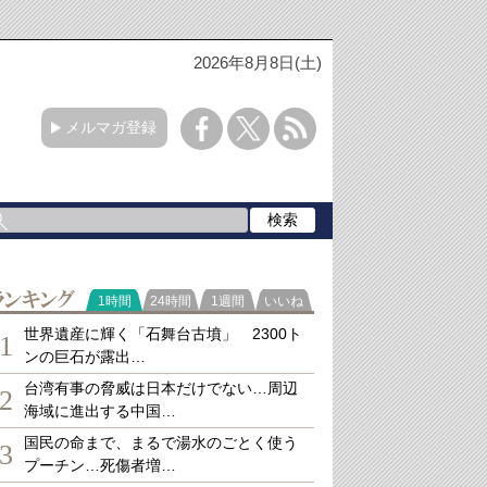
2026年8月8日(土)
メルマガ登録
ランキング
1時間
24時間
1週間
いいね
世界遺産に輝く「石舞台古墳」 2300ト
1
ンの巨石が露出…
台湾有事の脅威は日本だけでない…周辺
2
海域に進出する中国…
国民の命まで、まるで湯水のごとく使う
3
プーチン…死傷者増…