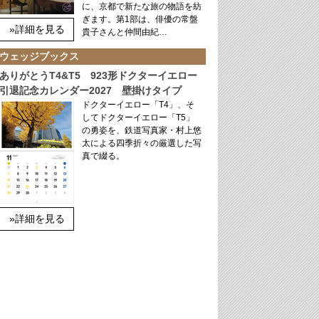
に、京都で新たな旅の物語を紡
ぎます。第1部は、俳優の常盤
»詳細を見る
貴子さんと仲間由紀…
ウェッジブックス
ありがとうT4&T5 923形ドクターイエロー
引退記念カレンダー2027 壁掛けタイプ
ドクターイエロー「T4」、そ
してドクターイエロー「T5」
の勇姿を、鉄道写真家・村上悠
太による四季折々の厳選した写
真で綴る。
»詳細を見る