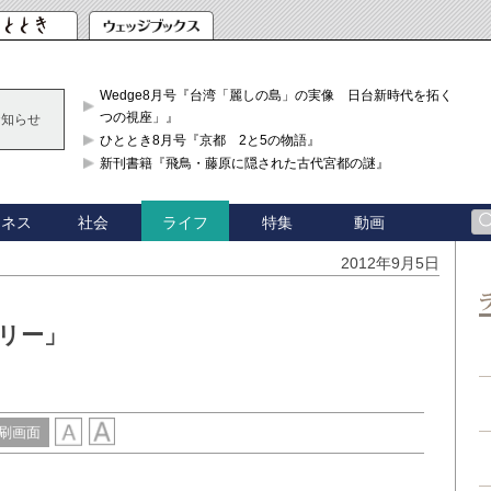
Wedge8月号『台湾「麗しの島」の実像 日台新時代を拓く「3
つの視座」』
お知らせ
ひととき8月号『京都 2と5の物語』
新刊書籍『飛鳥・藤原に隠された古代宮都の謎』
ジネス
社会
特集
動画
ライフ
2012年9月5日
タリー」
刷画面