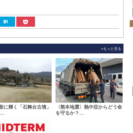
»もっと見る
産に輝く「石舞台古墳」
〈熊本地震〉熱中症からどう命
0…
を守るか？…