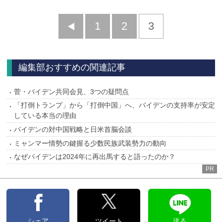
前
1
2
3
へ
編集部おすすめの関連記事
菅・バイデン共同会見、3つの疑問点
「打倒トランプ」から「打倒中国」へ、バイデンの支持率が安定
している本当の理由
バイデンの対中国戦略と日米首脳会談
ミャンマー情勢の鍵握る少数民族武装勢力の動向
なぜバイデンは2024年に再出馬すると語ったのか？
PR
シェア
ツイート
送る