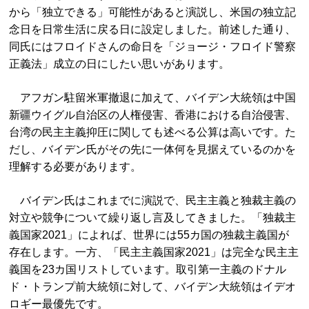
から「独立できる」可能性があると演説し、米国の独立記
念日を日常生活に戻る日に設定しました。前述した通り、
同氏にはフロイドさんの命日を「ジョージ・フロイド警察
正義法」成立の日にしたい思いがあります。
アフガン駐留米軍撤退に加えて、バイデン大統領は中国
新疆ウイグル自治区の人権侵害、香港における自治侵害、
台湾の民主主義抑圧に関しても述べる公算は高いです。た
だし、バイデン氏がその先に一体何を見据えているのかを
理解する必要があります。
バイデン氏はこれまでに演説で、民主主義と独裁主義の
対立や競争について繰り返し言及してきました。「独裁主
義国家2021」によれば、世界には55カ国の独裁主義国が
存在します。一方、「民主主義国家2021」は完全な民主主
義国を23カ国リストしています。取引第一主義のドナル
ド・トランプ前大統領に対して、バイデン大統領はイデオ
ロギー最優先です。