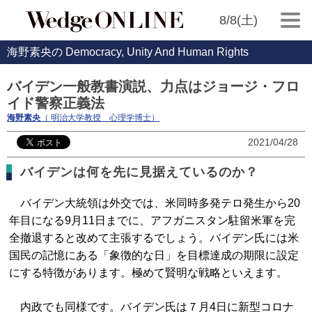
8/8(土)
海野素央の Democracy, Unity And Human Rights
バイデン一般教書演説、力点はジョージ・フロ
イド警察正義法
海野素央
（ 明治大学教授 心理学博士）
2021/04/28
バイデンは何を先に見据えているのか？
バイデン大統領は外交では、米同時多発テロ発生から20
年目になる9月11日までに、アフガニスタン駐留米軍を完
全撤退すると改めて主張するでしょう。バイデン氏には米
国民の記憶にある「象徴的な日」を目標達成の期限に設定
にする特徴があります。極めて賢明な戦略といえます。
内政でも同様です。バイデン氏は７月4日に新型コロナ