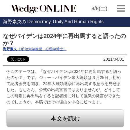
8/8(土)
海野素央の Democracy, Unity And Human Rights
なぜバイデンは2024年に再出馬すると語ったの
か？
海野素央
（ 明治大学教授 心理学博士）
2021/04/01
今回のテーマは、「なぜバイデンは2024年に再出馬すると語っ
たのか？」です。ジョー・バイデン米大統領は３月25日、初め
て記者会見を開き、24年大統領選挙に再出馬する意欲を見せま
した。もちろん、公式の出馬宣言ではありませんが、どうして
この時期に再出馬をすると記者団に対して強気の発言ができた
のでしょうか。本稿ではその理由を中心に述べます。
本文を読む