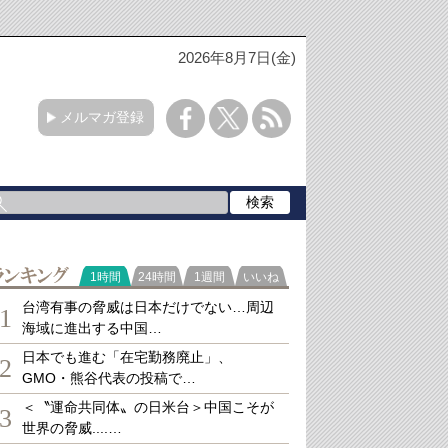
2026年8月7日(金)
メルマガ登録
ランキング
1時間
24時間
1週間
いいね
台湾有事の脅威は日本だけでない…周辺
1
海域に進出する中国…
日本でも進む「在宅勤務廃止」、
2
GMO・熊谷代表の投稿で…
＜〝運命共同体〟の日米台＞中国こそが
3
世界の脅威....…