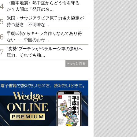
〈熊本地震〉熱中症からどう命を守る
4
か？人間は「発汗の名…
米国・サウジアラビア原子力協力協定が
5
持つ懸念…不明瞭な…
早朝5時からキャラ弁作りなんてあり得
6
ない……中国のお母…
“劣勢”プーチンがベラルーシ軍の参戦へ
7
圧力、それでも独…
»もっと見る