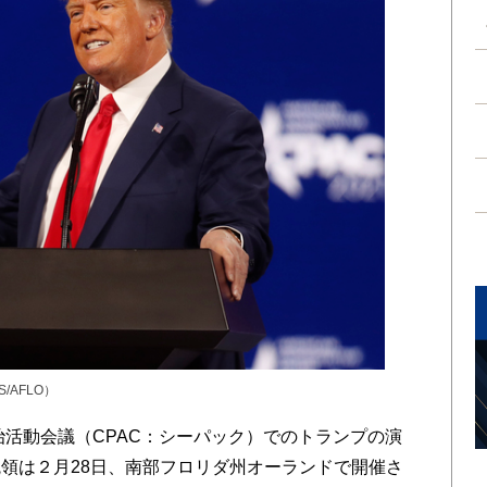
/AFLO）
治活動会議（CPAC：シーパック）でのトランプの演
領は２月28日、南部フロリダ州オーランドで開催さ