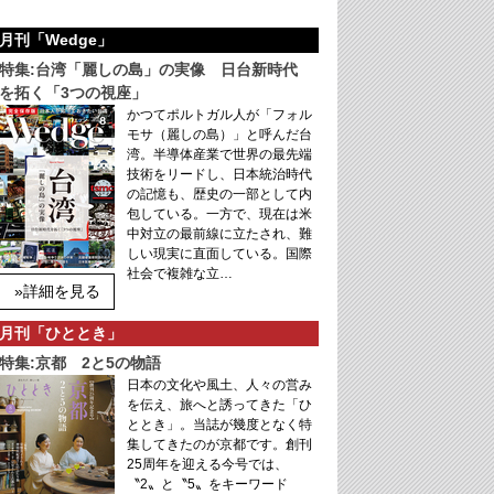
月刊「Wedge」
特集:台湾「麗しの島」の実像 日台新時代
を拓く「3つの視座」
かつてポルトガル人が「フォル
モサ（麗しの島）」と呼んだ台
湾。半導体産業で世界の最先端
技術をリードし、日本統治時代
の記憶も、歴史の一部として内
包している。一方で、現在は米
中対立の最前線に立たされ、難
しい現実に直面している。国際
社会で複雑な立…
»詳細を見る
月刊「ひととき」
特集:京都 2と5の物語
日本の文化や風土、人々の営み
を伝え、旅へと誘ってきた「ひ
ととき」。当誌が幾度となく特
集してきたのが京都です。創刊
25周年を迎える今号では、
〝2〟と〝5〟をキーワード