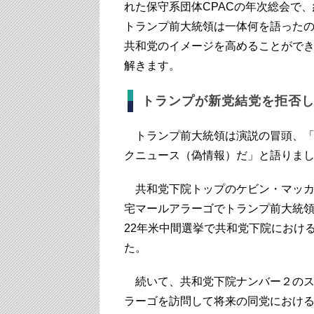
れた保守系団体CPACの年次総会で
トランプ前大統領は一体何を語った
共和党のイメージを高めることがで
解きます。
トランプが新党結党を拒否
トランプ前大統領は演説の冒頭、「
クニュース（偽情報）だ」と語りま
共和党下院トップのケビン・マッカ
宅マールアラーゴでトランプ前大統
22年米中間選挙で共和党下院におけ
た。
続いて、共和党下院ナンバー２のス
ラーゴを訪問して将来の同党におけ