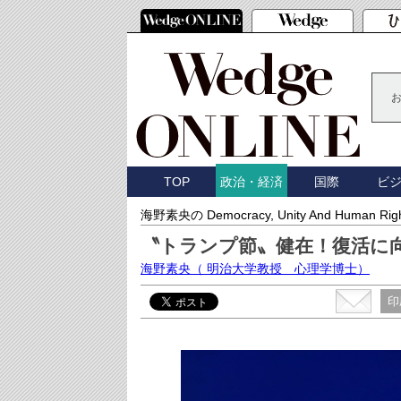
TOP
国際
ビ
政治・経済
海野素央の Democracy, Unity And Human Rig
〝トランプ節〟健在！復活に
海野素央
（ 明治大学教授 心理学博士）
印