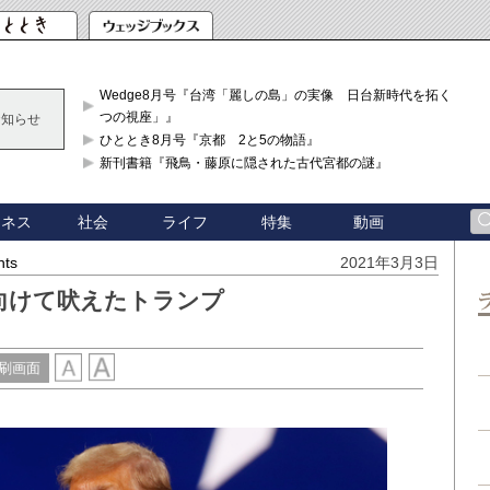
Wedge8月号『台湾「麗しの島」の実像 日台新時代を拓く「3
つの視座」』
お知らせ
ひととき8月号『京都 2と5の物語』
新刊書籍『飛鳥・藤原に隠された古代宮都の謎』
ジネス
社会
ライフ
特集
動画
hts
2021年3月3日
向けて吠えたトランプ
刷画面