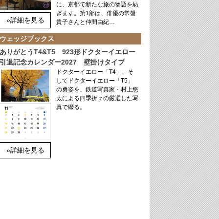
に、京都で新たな旅の物語を紡
ぎます。第1部は、俳優の常盤
»詳細を見る
貴子さんと仲間由紀…
ウェッジブックス
ありがとうT4&T5 923形ドクターイエロー
引退記念カレンダー2027 壁掛けタイプ
ドクターイエロー「T4」、そ
してドクターイエロー「T5」
の勇姿を、鉄道写真家・村上悠
太による四季折々の厳選した写
真で綴る。
»詳細を見る