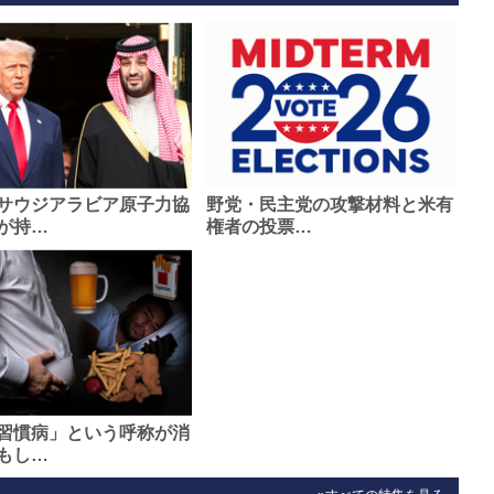
サウジアラビア原子力協
野党・民主党の攻撃材料と米有
が持…
権者の投票…
習慣病」という呼称が消
もし…