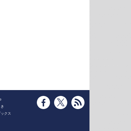
e
とき
ブックス