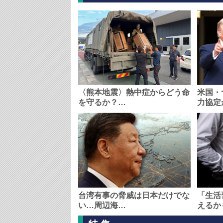
〈熊本地震〉熱中症からどう命
米国・
を守るか？…
力協定
台湾有事の脅威は日本だけでな
「生活
い…周辺海…
えるか