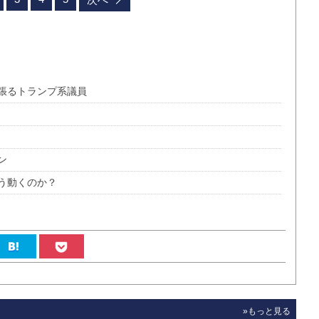
張るトランプ系議員
ン
う動くのか？
»もっと見る