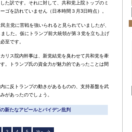
問した訳です。それに対して、共和党上院トップのミ
ーゴを訪れていません（日本時間３月3日時点）。
は民主党に苦戦を強いられると見られていましたが、
しました。仮にトランプ前大統領が第３党を立ち上げ
は必至です。
カリス院内幹事は、新党結党を臭わせて共和党を牽
です。トランプ氏の資金力が魅力的であったことは間
内に反トランプの動きがあるものの、支持基盤を武
読みがあったのでしょう。
ンプの新たなアピールとバイデン批判
3
4
5
次へ