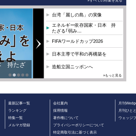
»すべての特集を見る
台湾「麗しの島」の実像
エネルギー依存国家・日本 持
たざる｢弱み…
FIFAワールドカップ2026
日本主導で平和の再構築を
本 持たざ
造船立国ニッポンへ
»もっと見る
最新記事一覧
会社案内
月刊Wedg
ランキング
採用情報
月刊ひと
特集一覧
著作権について
ウェッジ
メルマガ登録
プライバシーポリシーについて
特定商取引法に基づく表示