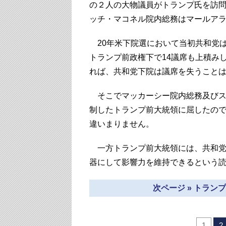
の２人の大物議員がトランプ氏を訪
ッチ・マコネル院内総務はマールアラ
20年米下院選において当初共和党
トランプ前政権下で14議席も上積み
れば、共和党下院は議席を失うこと
そこでマッカーシー院内総務及びス
制したトランプ前大統領に屈したの
違いまりません。
一方トランプ前大統領には、共和党
器にして影響力を維持できるという
次ページ » トラ
1
2