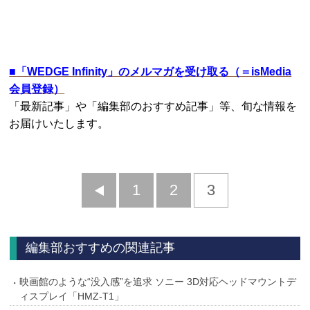
■
「WEDGE Infinity」のメルマガを受け取る（＝isMedia
会員登録）
「最新記事」や「編集部のおすすめ記事」等、旬な情報を
お届けいたします。
前
1
2
3
へ
編集部おすすめの関連記事
映画館のような“没入感”を追求 ソニー 3D対応ヘッドマウントデ
ィスプレイ「HMZ-T1」