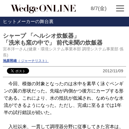
8/7(金)
ヒットメーカーの舞台裏
シャープ 「ヘルシオ炊飯器」
「洗米も窯の中で」 前代未聞の炊飯器
宮本洋一さん(健康・環境システム事業本部 調理システム事業部 係
長)
池原照雄
（ ジャーナリスト）
2012/11/09
今回、模倣の対象となったのは水中を素早く泳ぐペンギ
ンの翼の形状だった。先端が内側かつ後方にカーブする形
である。これにより、水の抵抗が低減され、なめらかな水
流ができるようになった。ただし、完成に至るまでは1年
半の試行錯誤が続いた。
入社以来、一貫して調理器分野に従事してきた宮本は、