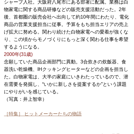
シャープ入社。大阪府八尾市にある部署に配属。業務は白
物家電に関する商品研修などの販売支援活動だった。2年
後、首都圏の販売会社へ出向して約10年間にわたり、電化
商品の営業支援担当に従事。予算をもち担当エリアの売上
げ拡大に努める。関わり続けた白物家電への愛着が強くな
り、この頃からモノづくりにもっと深く関わる仕事を希望
するようになる。
2000年(31歳)
念願していた商品企画部門に異動。3合炊きの炊飯器、食
器洗い乾燥機、IHクッキングヒーターなどの企画を担当し
た。白物家電は、大半の家庭にいきわたっているので、潜
在需要を発掘し、“いかに新しさを提案するか”という課題
にやりがいを感じている。
（写真：井上智幸）
［特集］ ヒットメーカーたちの物語