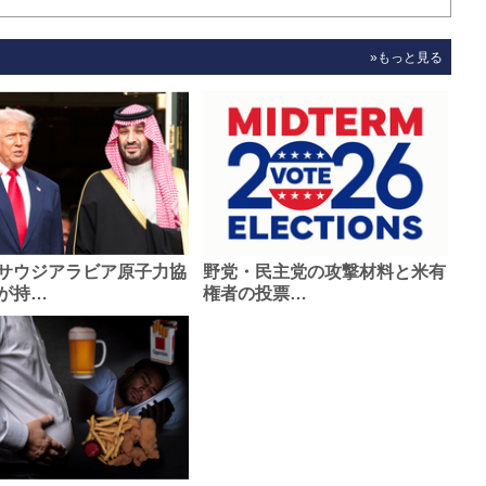
»もっと見る
サウジアラビア原子力協
野党・民主党の攻撃材料と米有
が持…
権者の投票…