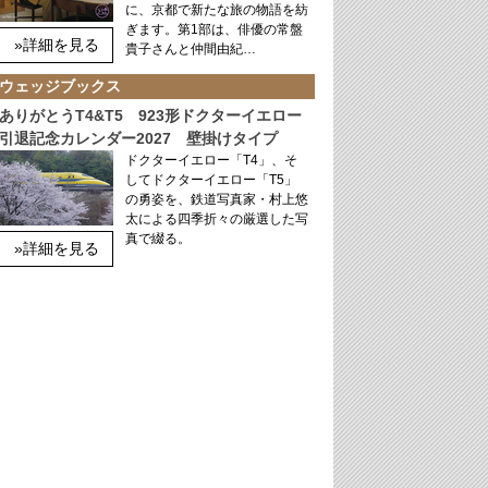
に、京都で新たな旅の物語を紡
ぎます。第1部は、俳優の常盤
»詳細を見る
貴子さんと仲間由紀…
ウェッジブックス
ありがとうT4&T5 923形ドクターイエロー
引退記念カレンダー2027 壁掛けタイプ
ドクターイエロー「T4」、そ
してドクターイエロー「T5」
の勇姿を、鉄道写真家・村上悠
太による四季折々の厳選した写
真で綴る。
»詳細を見る