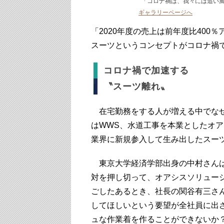
「コロナ禍は、我々には追い風
ギャラリーページへ
「2020年度の売上は前年度比400
スーツというコンセプトがコロナ禍
コロナ禍で加速する
〝スーツ離れ〟
在宅勤務をする人が増える中でなぜ
はWWS、水道工事を本業としたオ
業界に新規参入して生み出したスー
東京大学経済学部出身の中村さんは
対を押し切って、オアシスソリュー
ごしたあるとき、社長の関谷有三さ
してほしいという要望が全社員に出
ュな作業着を作ることができないか