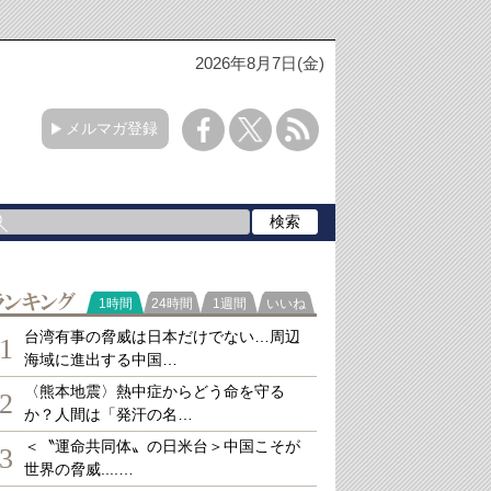
2026年8月7日(金)
メルマガ登録
ランキング
1時間
24時間
1週間
いいね
台湾有事の脅威は日本だけでない…周辺
1
海域に進出する中国…
〈熊本地震〉熱中症からどう命を守る
2
か？人間は「発汗の名…
＜〝運命共同体〟の日米台＞中国こそが
3
世界の脅威....…