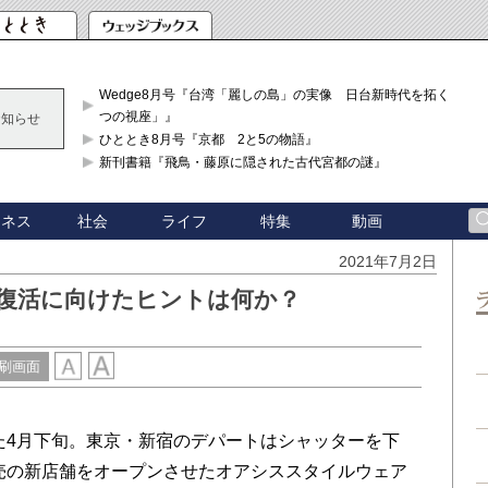
Wedge8月号『台湾「麗しの島」の実像 日台新時代を拓く「3
つの視座」』
お知らせ
ひととき8月号『京都 2と5の物語』
新刊書籍『飛鳥・藤原に隠された古代宮都の謎』
ジネス
社会
ライフ
特集
動画
2021年7月2日
 復活に向けたヒントは何か？
刷画面
4月下旬。東京・新宿のデパートはシャッターを下
売の新店舗をオープンさせたオアシススタイルウェア