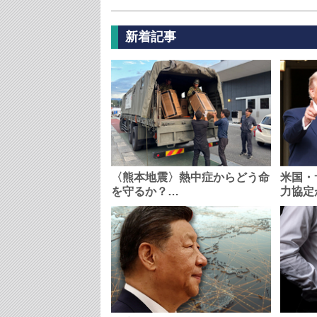
新着記事
〈熊本地震〉熱中症からどう命
米国・
を守るか？…
力協定