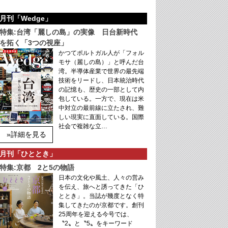
月刊「Wedge」
特集:台湾「麗しの島」の実像 日台新時代
を拓く「3つの視座」
かつてポルトガル人が「フォル
モサ（麗しの島）」と呼んだ台
湾。半導体産業で世界の最先端
技術をリードし、日本統治時代
の記憶も、歴史の一部として内
包している。一方で、現在は米
中対立の最前線に立たされ、難
しい現実に直面している。国際
社会で複雑な立…
»詳細を見る
月刊「ひととき」
特集:京都 2と5の物語
日本の文化や風土、人々の営み
を伝え、旅へと誘ってきた「ひ
ととき」。当誌が幾度となく特
集してきたのが京都です。創刊
25周年を迎える今号では、
〝2〟と〝5〟をキーワード