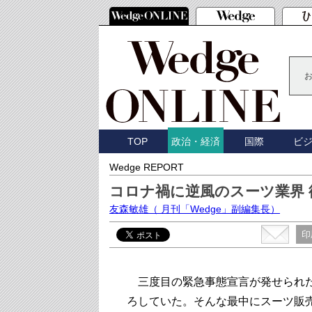
TOP
国際
ビ
政治・経済
Wedge REPORT
コロナ禍に逆風のスーツ業界
友森敏雄
（ 月刊「Wedge」副編集長）
印
三度目の緊急事態宣言が発せられた
ろしていた。そんな最中にスーツ販