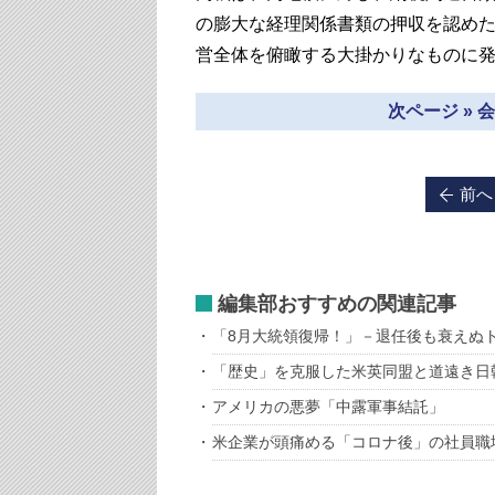
の膨大な経理関係書類の押収を認め
営全体を俯瞰する大掛かりなものに
次ページ »
前へ
編集部おすすめの関連記事
「8月大統領復帰！」－退任後も衰えぬ
「歴史」を克服した米英同盟と道遠き日
アメリカの悪夢「中露軍事結託」
米企業が頭痛める「コロナ後」の社員職