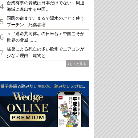
台湾有事の脅威は日本だけでない…周辺
4
海域に進出する中国…
国民の命まで、まるで湯水のごとく使う
5
プーチン…死傷者増…
＜〝運命共同体〟の日米台＞中国こそが
6
世界の脅威....…
猛暑による死亡の多い欧州でエアコンが
7
少ない理由…建物と…
»もっと見る