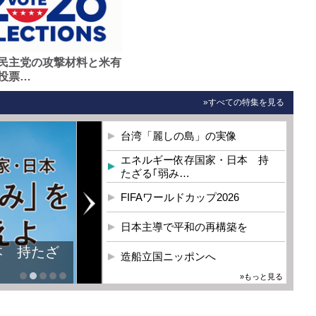
民主党の攻撃材料と米有
投票…
»すべての特集を見る
台湾「麗しの島」の実像
エネルギー依存国家・日本 持
たざる｢弱み…
FIFAワールドカップ2026
日本主導で平和の再構築を
本 持たざ
造船立国ニッポンへ
»もっと見る