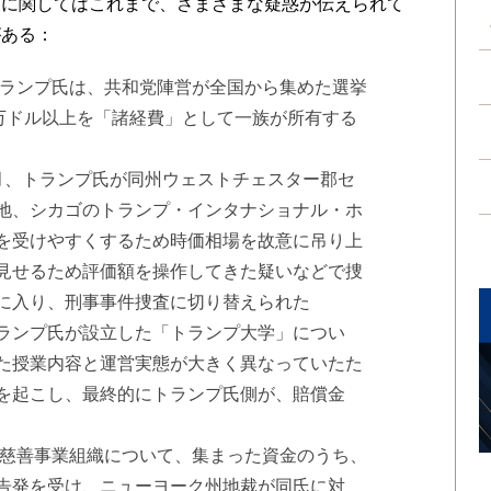
に関してはこれまで、さまざまな疑惑が伝えられて
がある：
トランプ氏は、共和党陣営が全国から集めた選挙
0万ドル以上を「諸経費」として一族が所有する
月、トランプ氏が同州ウェストチェスター郡セ
地、シカゴのトランプ・インタナショナル・ホ
を受けやすくするため時価相場を故意に吊り上
見せるため評価額を操作してきた疑いなどで捜
に入り、刑事事件捜査に切り替えられた
ランプ氏が設立した「トランプ大学」につい
た授業内容と運営実態が大きく異なっていたた
を起こし、最終的にトランプ氏側が、賠償金
る慈善事業組織について、集まった資金のうち、
告発を受け、ニューヨーク州地裁が同氏に対