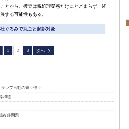
たことから、捜査は税処理疑惑だけにとどまらず、経
発展する可能性もある。
 会社ぐるみで丸ごと起訴対象
1
2
3
次へ
トランプ言動の奇々怪々
韓和睦
場復帰問題