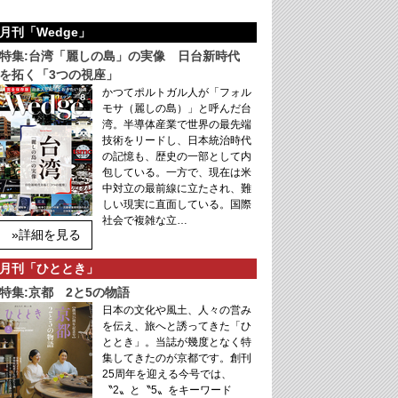
月刊「Wedge」
特集:台湾「麗しの島」の実像 日台新時代
を拓く「3つの視座」
かつてポルトガル人が「フォル
モサ（麗しの島）」と呼んだ台
湾。半導体産業で世界の最先端
技術をリードし、日本統治時代
の記憶も、歴史の一部として内
包している。一方で、現在は米
中対立の最前線に立たされ、難
しい現実に直面している。国際
社会で複雑な立…
»詳細を見る
月刊「ひととき」
特集:京都 2と5の物語
日本の文化や風土、人々の営み
を伝え、旅へと誘ってきた「ひ
ととき」。当誌が幾度となく特
集してきたのが京都です。創刊
25周年を迎える今号では、
〝2〟と〝5〟をキーワード