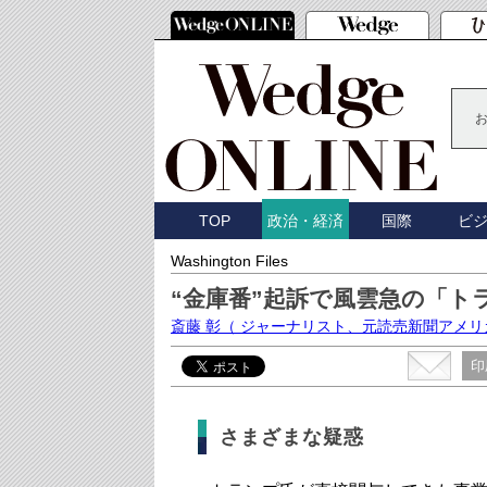
TOP
国際
ビ
政治・経済
Washington Files
“金庫番”起訴で風雲急の「ト
斎藤 彰
（ ジャーナリスト、元読売新聞アメリ
印
さまざまな疑惑