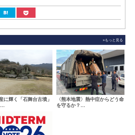
»もっと見る
産に輝く「石舞台古墳」
〈熊本地震〉熱中症からどう命
0…
を守るか？…