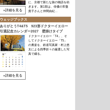
に、京都で新たな旅の物語を紡
ぎます。第1部は、俳優の常盤
»詳細を見る
貴子さんと仲間由紀…
ウェッジブックス
ありがとうT4&T5 923形ドクターイエロー
引退記念カレンダー2027 壁掛けタイプ
ドクターイエロー「T4」、そ
してドクターイエロー「T5」
の勇姿を、鉄道写真家・村上悠
太による四季折々の厳選した写
真で綴る。
»詳細を見る