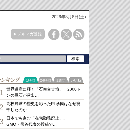
2026年8月8日(土)
メルマガ登録
ランキング
1時間
24時間
1週間
いいね
世界遺産に輝く「石舞台古墳」 2300ト
1
ンの巨石が露出…
高校野球の歴史を彩ったPL学園はなぜ廃
2
部したのか
日本でも進む「在宅勤務廃止」、
3
GMO・熊谷代表の投稿で…