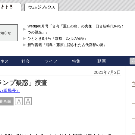
Wedge8月号『台湾「麗しの島」の実像 日台新時代を拓く「3
つの視座」』
お知らせ
ひととき8月号『京都 2と5の物語』
新刊書籍『飛鳥・藤原に隠された古代宮都の謎』
ジネス
社会
ライフ
特集
動画
2021年7月2日
ランプ疑惑」捜査
カ総局長）
刷画面