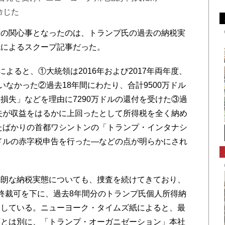
命じた
の関心事となったのは、トランプ氏の過去の納税実
紙によるスクープ記事だった。
よると、①大統領は2016年および2017年両年度、
いなかった②過去18年間にわたり、合計9500万ドル
損失」などを理由に7290万ドルの還付を受けた③過
損失が収益をはるかに上回ったとして所得税を全く納め
したばかりの首都ワシントンの「トランプ・インタナシ
万ドルの赤字税申告を行った―などの点が明らかにされ
朗な納税実態についても、捜査を続けてきており、
終裁可を下に、過去8年間分のトランプ氏個人所得納
表している。ニューヨーク・タイムズ紙によると、最
類とは別に、「トランプ・オーガニゼーション」本社