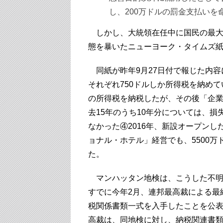
し、200万ドルの罰金支払いを
しかし、大統領在任中に国民の最大
態を暴いたニューヨーク・タイムズ
同紙が昨年9月27日付で報じた内容に
それぞれ750ドルしか所得税を納めて
の所得税を納税したが、その後「企業
去15年のうち10年分については、
なかった④2016年、新設オープン
ョナル・ホテル」経営でも、5500
た。
マンハッタン地検は、こうした不明
すでに今年2月、連邦最高裁による最
税関係書類一式を入手したことを公
高裁は、同地検に対し、納税関連書