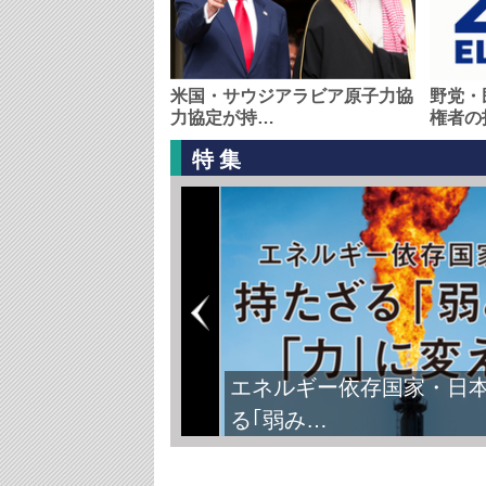
米国・サウジアラビア原子力協
野党・
力協定が持…
権者の
特集
エネルギー依存国家・日
る｢弱み…