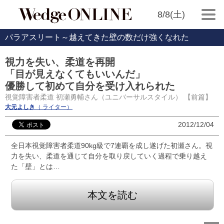
8/8(土)
パラアスリート～越えてきた壁の数だけ強くなれた
視力を失い、柔道を再開
「目が見えなくてもいいんだ」
優勝して初めて自分を受け入れられた
視覚障害者柔道 初瀬勇輔さん（ユニバーサルスタイル） 【前篇】
大元よしき
（ ライター）
2012/12/04
全日本視覚障害者柔道90kg級で7連覇を成し遂げた初瀬さん。視
力を失い、柔道を通じて自分を取り戻していく過程で乗り越え
た「壁」とは…
本文を読む