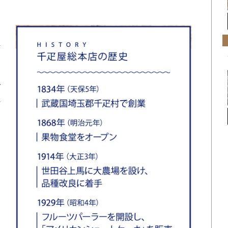
玉
た
で
れ
建
る
っ