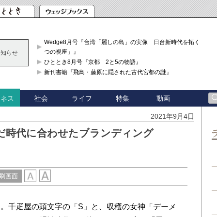
Wedge8月号『台湾「麗しの島」の実像 日台新時代を拓く「3
つの視座」』
お知らせ
ひととき8月号『京都 2と5の物語』
新刊書籍『飛鳥・藤原に隠された古代宮都の謎』
社会
ライフ
特集
動画
ジネス
2021年9月4日
だ時代に合わせたブランディング
刷画面
。千疋屋の頭文字の「S」と、収穫の女神「デーメ