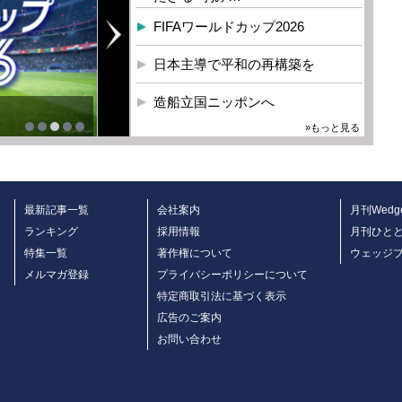
FIFAワールドカップ2026
日本主導で平和の再構築を
造船立国ニッポンへ
»もっと見る
最新記事一覧
会社案内
月刊Wedg
ランキング
採用情報
月刊ひと
特集一覧
著作権について
ウェッジ
メルマガ登録
プライバシーポリシーについて
特定商取引法に基づく表示
広告のご案内
お問い合わせ