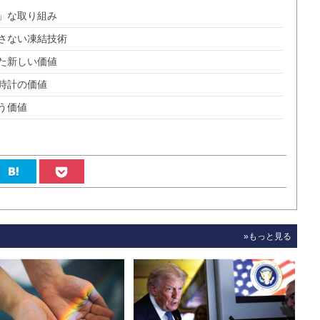
」な取り組み
さない凍結技術
た新しい価値
時計の価値
う価値
»もっと見る