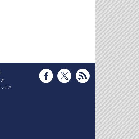
e
とき
ブックス