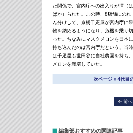
た関係で、宮内庁への出入りが憚（
ばか）られた。この時、8店舗にのれ
ん分けして、京橋千疋屋が宮内庁に
物を納めるようになり、危機を乗り
った。ちなみにマスクメロンを日本
持ち込んだのは宮内庁だという。当
は千疋屋も世田谷に自社農園を持ち
メロンを栽培していた。
次ページ » 4代
前へ
編集部おすすめの関連記事