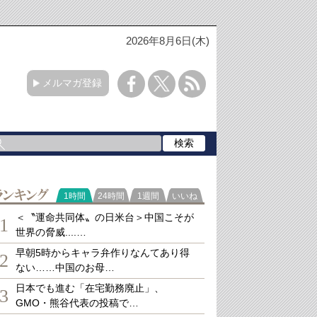
2026年8月6日(木)
メルマガ登録
ランキング
1時間
24時間
1週間
いいね
＜〝運命共同体〟の日米台＞中国こそが
1
世界の脅威....…
早朝5時からキャラ弁作りなんてあり得
2
ない……中国のお母…
日本でも進む「在宅勤務廃止」、
3
GMO・熊谷代表の投稿で…