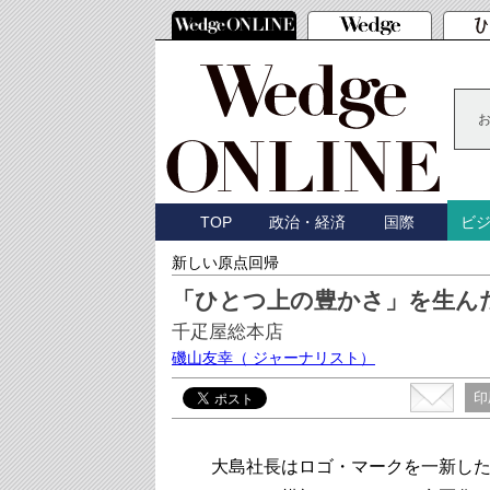
TOP
政治・経済
国際
ビ
新しい原点回帰
「ひとつ上の豊かさ」を生ん
千疋屋総本店
磯山友幸
（ ジャーナリスト）
印
大島社長はロゴ・マークを一新した