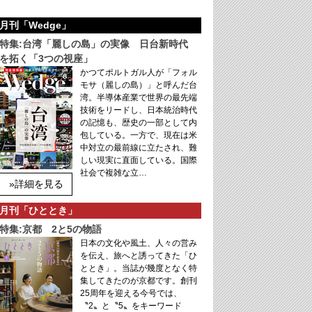
月刊「Wedge」
特集:台湾「麗しの島」の実像 日台新時代
を拓く「3つの視座」
かつてポルトガル人が「フォル
モサ（麗しの島）」と呼んだ台
湾。半導体産業で世界の最先端
技術をリードし、日本統治時代
の記憶も、歴史の一部として内
包している。一方で、現在は米
中対立の最前線に立たされ、難
しい現実に直面している。国際
社会で複雑な立…
»詳細を見る
月刊「ひととき」
特集:京都 2と5の物語
日本の文化や風土、人々の営み
を伝え、旅へと誘ってきた「ひ
ととき」。当誌が幾度となく特
集してきたのが京都です。創刊
25周年を迎える今号では、
〝2〟と〝5〟をキーワード