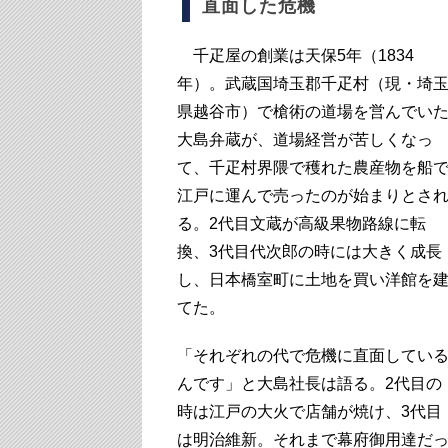
直面した危機
千疋屋の創業は天保5年（1834
年）。武蔵国埼玉郡千疋村（現・埼
県越谷市）で槍術の道場を営んでい
大島弁蔵が、道場経営が苦しくなっ
て、千疋村界隈で穫れた農産物を船
江戸に運んで売ったのが始まりとさ
る。2代目文蔵が高級果物路線に転
換、3代目代次郎の時には大きく成長
し、日本橋室町に土地を買い洋館を
てた。
「それぞれの代で危機に直面してい
んです」と大島社長は語る。2代目の
時は江戸の大火で店舗が焼け、3代目
は明治維新。それまで幕府御用達だ