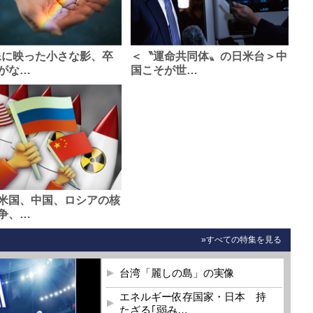
像に映った小さな影、卒
＜〝運命共同体〟の日米台＞中
がな…
国こそが世…
米国、中国、ロシアの核
争、…
»すべての特集を見る
台湾「麗しの島」の実像
エネルギー依存国家・日本 持
たざる｢弱み…