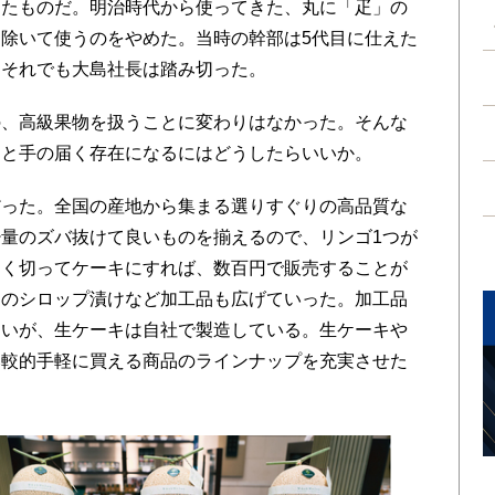
したものだ。明治時代から使ってきた、丸に「疋」の
除いて使うのをやめた。当時の幹部は5代目に仕えた
。それでも大島社長は踏み切った。
の、高級果物を扱うことに変わりはなかった。そんな
っと手の届く存在になるにはどうしたらいいか。
った。全国の産地から集まる選りすぐりの高品質な
量のズバ抜けて良いものを揃えるので、リンゴ1つが
さく切ってケーキにすれば、数百円で販売することが
ツのシロップ漬けなど加工品も広げていった。加工品
多いが、生ケーキは自社で製造している。生ケーキや
比較的手軽に買える商品のラインナップを充実させた