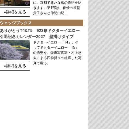
に、京都で新たな旅の物語を紡
ぎます。第1部は、俳優の常盤
»詳細を見る
貴子さんと仲間由紀…
ウェッジブックス
ありがとうT4&T5 923形ドクターイエロー
引退記念カレンダー2027 壁掛けタイプ
ドクターイエロー「T4」、そ
してドクターイエロー「T5」
の勇姿を、鉄道写真家・村上悠
太による四季折々の厳選した写
真で綴る。
»詳細を見る