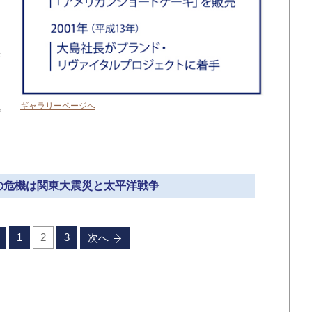
は
果
切
に
ギャラリーページへ
時
、
目の危機は関東大震災と太平洋戦争
1
2
3
次へ