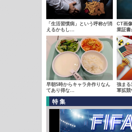
「生活習慣病」という呼称が消
CT画
えるかもし…
業証書
早朝5時からキャラ弁作りなん
強まる
てあり得な…
軍拡競
特集