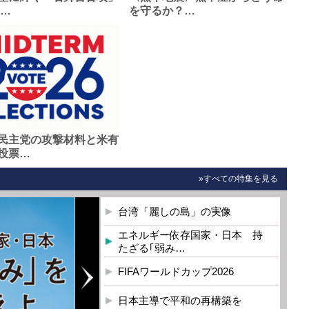
0…
を守るか？…
民主党の攻撃材料と米有
投票…
»すべての特集を見る
台湾「麗しの島」の実像
エネルギー依存国家・日本 持
たざる｢弱み…
FIFAワールドカップ2026
日本主導で平和の再構築を