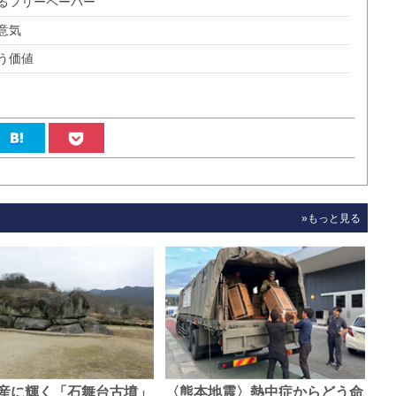
るフリーペーパー
意気
う価値
»もっと見る
産に輝く「石舞台古墳」
〈熊本地震〉熱中症からどう命