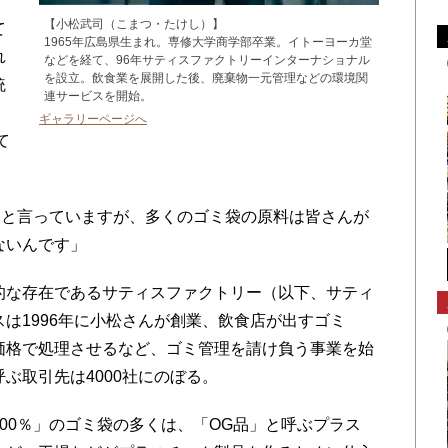
、
【小松武司（こまつ・たけし）】
て
1965年広島県生まれ。専修大学商学部卒業。イトーヨーカ堂
れ
などを経て、96年サティスファクトリーインターナショナル
を設立。飲食業を展開した後、廃棄物一元管理などの環境関
統
連サービスを開始。
ギャラリーページへ
て
袋と言っていますが、多くのゴミ袋の原料は皆さんが
ないんです」
な存在であるサティスファクトリー（以下、サティ
は1996年に小松さんが創業、飲食店が出すゴミ
価格で処理させるなど、ゴミ管理を請け負う事業を始
ぶ取引先は4000社にのぼる。
00％」のゴミ袋の多くは、「OG品」と呼ぶプラス