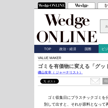
TOP
政治・経済
国際
ビ
VALUE MAKER
ゴミを有価物に変える「グッ
磯山友幸
（ ジャーナリスト）
印
ゴミ収集日にプラスチックゴミを
別して出すと、それが原料となって