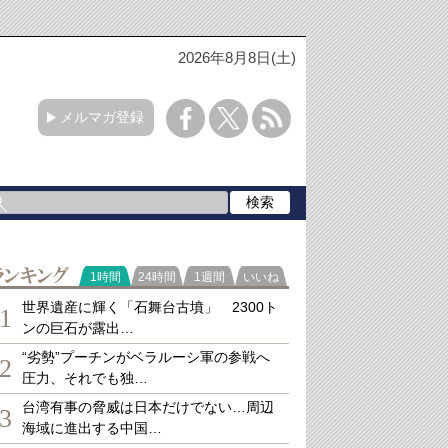
2026年8月8日(土)
メルマガ登録
ランキング
1時間
24時間
1週間
いいね
世界遺産に輝く「石舞台古墳」 2300ト
1
ンの巨石が露出…
“劣勢”プーチンがベラルーシ軍の参戦へ
2
圧力、それでも独…
台湾有事の脅威は日本だけでない…周辺
3
海域に進出する中国…