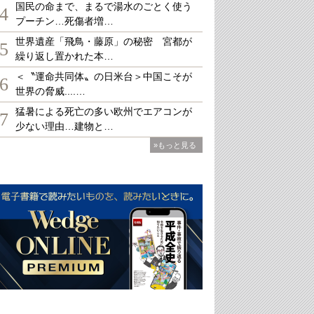
国民の命まで、まるで湯水のごとく使う
4
プーチン…死傷者増…
世界遺産「飛鳥・藤原」の秘密 宮都が
5
繰り返し置かれた本…
＜〝運命共同体〟の日米台＞中国こそが
6
世界の脅威....…
猛暑による死亡の多い欧州でエアコンが
7
少ない理由…建物と…
»もっと見る