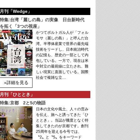
月刊「Wedge」
特集:台湾「麗しの島」の実像 日台新時代
を拓く「3つの視座」
かつてポルトガル人が「フォル
モサ（麗しの島）」と呼んだ台
湾。半導体産業で世界の最先端
技術をリードし、日本統治時代
の記憶も、歴史の一部として内
包している。一方で、現在は米
中対立の最前線に立たされ、難
しい現実に直面している。国際
社会で複雑な立…
»詳細を見る
月刊「ひととき」
特集:京都 2と5の物語
日本の文化や風土、人々の営み
を伝え、旅へと誘ってきた「ひ
ととき」。当誌が幾度となく特
集してきたのが京都です。創刊
25周年を迎える今号では、
〝2〟と〝5〟をキーワード