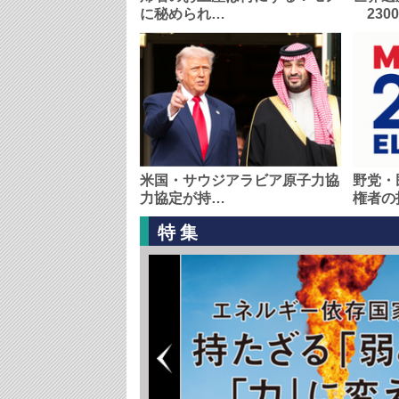
に秘められ…
230
米国・サウジアラビア原子力協
野党・
力協定が持…
権者の
特集