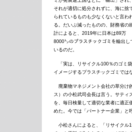
ミが発展途上国などに「輸出」され
それが適切に処分されずに、海に捨
られているものも少なくないと言わ
る。だいぶ減ったものの、財務省の
計によると、2019年に日本は89万
8000㌧のプラスチックゴミを輸出し
いるのだ。
「実は、リサイクル100％のゴミ
イメージするプラスチックゴミでは
廃棄物マネジメント会社の草分け的
ス）の小松武司会長は言う。サティス
を、毎日検量して適切な業者に適正
めた。今では「パートナー企業」と呼
小松さんによると、「リサイクル1