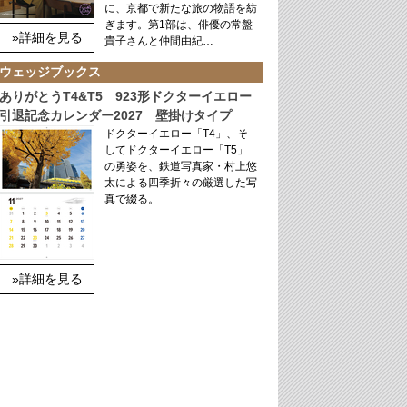
に、京都で新たな旅の物語を紡
ぎます。第1部は、俳優の常盤
»詳細を見る
貴子さんと仲間由紀…
ウェッジブックス
ありがとうT4&T5 923形ドクターイエロー
引退記念カレンダー2027 壁掛けタイプ
ドクターイエロー「T4」、そ
してドクターイエロー「T5」
の勇姿を、鉄道写真家・村上悠
太による四季折々の厳選した写
真で綴る。
»詳細を見る