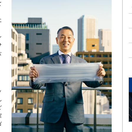
て
。
に
る
レ
サ
な
ッ
ん
ど
実
ゴ