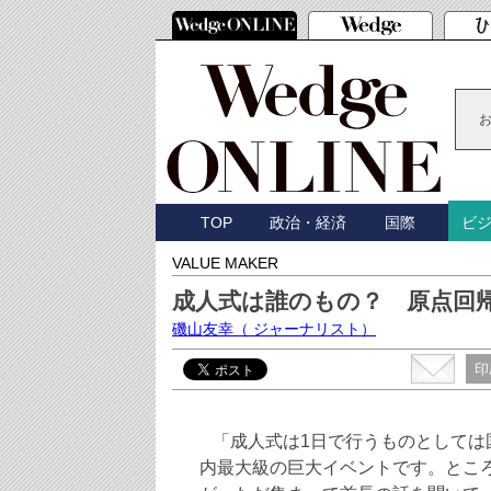
TOP
政治・経済
国際
ビ
VALUE MAKER
成人式は誰のもの？ 原点回
磯山友幸
（ ジャーナリスト）
印
「成人式は1日で行うものとしては
内最大級の巨大イベントです。とこ