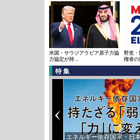
米国・サウジアラビア原子力協
野党・
力協定が持…
権者の
特集