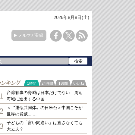
2026年8月8日(土)
メルマガ登録
ランキング
1時間
24時間
1週間
いいね
台湾有事の脅威は日本だけでない…周辺
1
海域に進出する中国…
＜〝運命共同体〟の日米台＞中国こそが
2
世界の脅威....…
子どもの「言い間違い」は直さなくても
3
大丈夫？