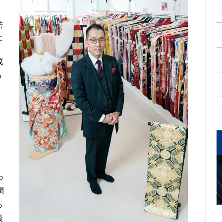
、
若
た
成
わ
」
っ
間
ら
最