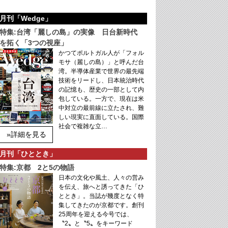
月刊「Wedge」
特集:台湾「麗しの島」の実像 日台新時代
を拓く「3つの視座」
かつてポルトガル人が「フォル
モサ（麗しの島）」と呼んだ台
湾。半導体産業で世界の最先端
技術をリードし、日本統治時代
の記憶も、歴史の一部として内
包している。一方で、現在は米
中対立の最前線に立たされ、難
しい現実に直面している。国際
社会で複雑な立…
»詳細を見る
月刊「ひととき」
特集:京都 2と5の物語
日本の文化や風土、人々の営み
を伝え、旅へと誘ってきた「ひ
ととき」。当誌が幾度となく特
集してきたのが京都です。創刊
25周年を迎える今号では、
〝2〟と〝5〟をキーワード