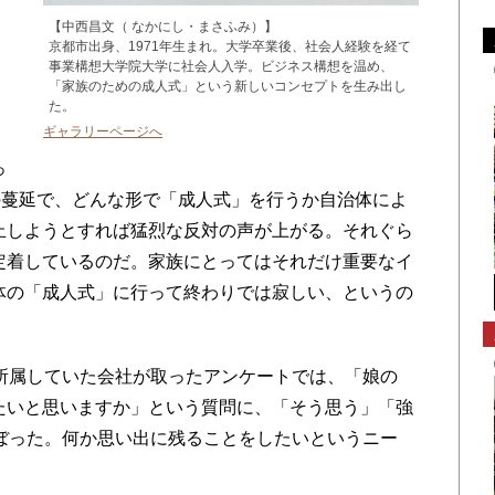
【中西昌文（ なかにし・まさふみ）】
京都市出身、1971年生まれ。大学卒業後、社会人経験を経て
。
事業構想大学院大学に社会人入学。ビジネス構想を温め、
「家族のための成人式」という新しいコンセプトを生み出し
た。
ギャラリーページへ
っ
の蔓延で、どんな形で「成人式」を行うか自治体によ
止しようとすれば猛烈な反対の声が上がる。それぐら
定着しているのだ。家族にとってはそれだけ重要なイ
体の「成人式」に行って終わりでは寂しい、というの
所属していた会社が取ったアンケートでは、「娘の
たいと思いますか」という質問に、「そう思う」「強
のぼった。何か思い出に残ることをしたいというニー