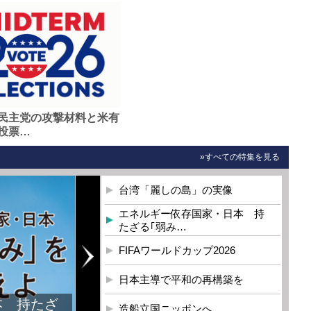
民主党の攻撃材料と米有
投票…
»すべての特集を見る
台湾「麗しの島」の実像
エネルギー依存国家・日本 持
たざる｢弱み…
FIFAワールドカップ2026
日本主導で平和の再構築を
造船立国ニッポンへ