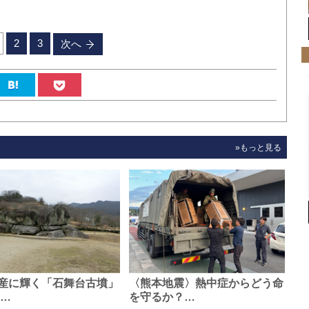
2
3
次へ
»もっと見る
産に輝く「石舞台古墳」
〈熊本地震〉熱中症からどう命
0…
を守るか？…