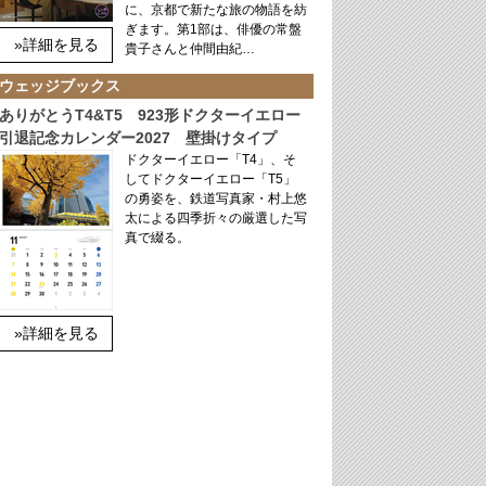
に、京都で新たな旅の物語を紡
ぎます。第1部は、俳優の常盤
»詳細を見る
貴子さんと仲間由紀…
ウェッジブックス
ありがとうT4&T5 923形ドクターイエロー
引退記念カレンダー2027 壁掛けタイプ
ドクターイエロー「T4」、そ
してドクターイエロー「T5」
の勇姿を、鉄道写真家・村上悠
太による四季折々の厳選した写
真で綴る。
»詳細を見る