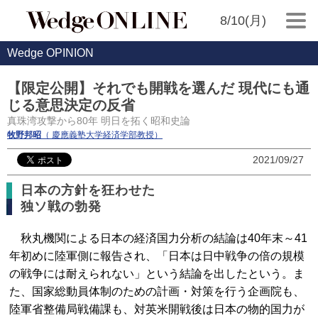
8/10(月)
Wedge OPINION
【限定公開】それでも開戦を選んだ 現代にも通
じる意思決定の反省
真珠湾攻撃から80年 明日を拓く昭和史論
牧野邦昭
（ 慶應義塾大学経済学部教授）
2021/09/27
日本の方針を狂わせた
独ソ戦の勃発
秋丸機関による日本の経済国力分析の結論は40年末～41
年初めに陸軍側に報告され、「日本は日中戦争の倍の規模
の戦争には耐えられない」という結論を出したという。ま
た、国家総動員体制のための計画・対策を行う企画院も、
陸軍省整備局戦備課も、対英米開戦後は日本の物的国力が