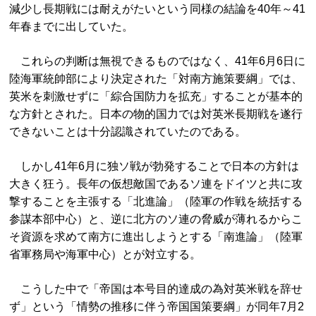
減少し長期戦には耐えがたいという同様の結論を40年～41
年春までに出していた。
これらの判断は無視できるものではなく、41年6月6日に
陸海軍統帥部により決定された「対南方施策要綱」では、
英米を刺激せずに「綜合国防力を拡充」することが基本的
な方針とされた。日本の物的国力では対英米長期戦を遂行
できないことは十分認識されていたのである。
しかし41年6月に独ソ戦が勃発することで日本の方針は
大きく狂う。長年の仮想敵国であるソ連をドイツと共に攻
撃することを主張する「北進論」（陸軍の作戦を統括する
参謀本部中心）と、逆に北方のソ連の脅威が薄れるからこ
そ資源を求めて南方に進出しようとする「南進論」（陸軍
省軍務局や海軍中心）とが対立する。
こうした中で「帝国は本号目的達成の為対英米戦を辞せ
ず」という「情勢の推移に伴う帝国国策要綱」が同年7月2