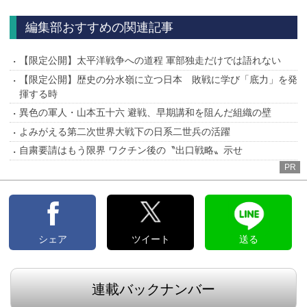
へ
編集部おすすめの関連記事
【限定公開】太平洋戦争への道程 軍部独走だけでは語れない
【限定公開】歴史の分水嶺に立つ日本 敗戦に学び「底力」を発
揮する時
異色の軍人・山本五十六 避戦、早期講和を阻んだ組織の壁
よみがえる第二次世界大戦下の日系二世兵の活躍
自粛要請はもう限界 ワクチン後の〝出口戦略〟示せ
PR
シェア
ツイート
送る
連載バックナンバー