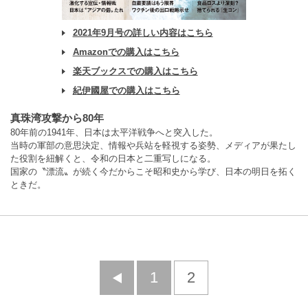
2021年9月号の詳しい内容はこちら
Amazonでの購入はこちら
楽天ブックスでの購入はこちら
紀伊國屋での購入はこちら
真珠湾攻撃から80年
80年前の1941年、日本は太平洋戦争へと突入した。
当時の軍部の意思決定、情報や兵站を軽視する姿勢、メディアが果たし
た役割を紐解くと、令和の日本と二重写しになる。
国家の〝漂流〟が続く今だからこそ昭和史から学び、日本の明日を拓く
ときだ。
前
1
2