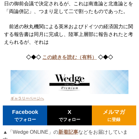
日の御前会議で決定されるが、これは南進論と北進論とを
「両論併記」、つまり足して二で割ったものであった。
前述の秋丸機関による英米およびドイツの経済国力に関
する報告書は同月に完成し、陸軍上層部に報告されたと考
えられるが、それは
◇◆◇
この続きを読む（有料）
◇◆◇
ギャラリーページへ
Facebook
X
メルマガ
でフォロー
でフォロー
に登録
▲「Wedge ONLINE」の
新着記事
などをお届けしていま