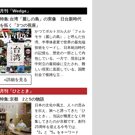
月刊「Wedge」
特集:台湾「麗しの島」の実像 日台新時代
を拓く「3つの視座」
かつてポルトガル人が「フォル
モサ（麗しの島）」と呼んだ台
湾。半導体産業で世界の最先端
技術をリードし、日本統治時代
の記憶も、歴史の一部として内
包している。一方で、現在は米
中対立の最前線に立たされ、難
しい現実に直面している。国際
社会で複雑な立…
»詳細を見る
月刊「ひととき」
特集:京都 2と5の物語
日本の文化や風土、人々の営み
を伝え、旅へと誘ってきた「ひ
ととき」。当誌が幾度となく特
集してきたのが京都です。創刊
25周年を迎える今号では、
〝2〟と〝5〟をキーワード