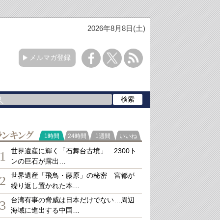
2026年8月8日(土)
メルマガ登録
ランキング
1時間
24時間
1週間
いいね
世界遺産に輝く「石舞台古墳」 2300ト
1
ンの巨石が露出…
世界遺産「飛鳥・藤原」の秘密 宮都が
2
繰り返し置かれた本…
台湾有事の脅威は日本だけでない…周辺
3
海域に進出する中国…