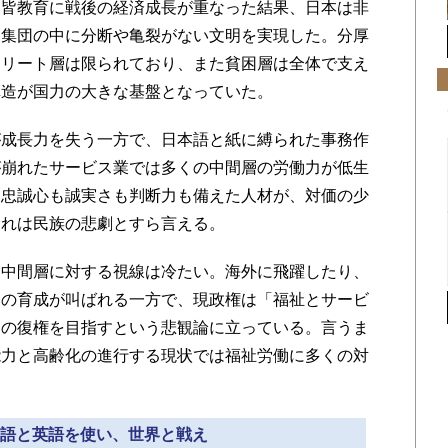
民皆教育に戦後の経済成長が重なった結果、日本は非
う集団の中に分断や亀裂がない文明を実現した。分厚
エリート層は限られており、また貧困層は全体で支え
構造が国力の大きな基盤となっていた。
成長力を失う一方で、日本語と紙に縛られた事務作
が崩れたサービス業では多くの中間層の労働力が低生
、忠誠心も誠実さも判断力も備えた人材が、対価の少
これは民族の悲劇とすら言える。
中間層に対する視線は冷たい。海外に飛躍したり、
トの育成が叫ばれる一方で、現政権は「福祉とサービ
層の復権を目指すという悲観論に立っている。言うま
能力と高齢化の進行する現状では福祉労働に多くの対
日本語と英語を使い、世界と戦え