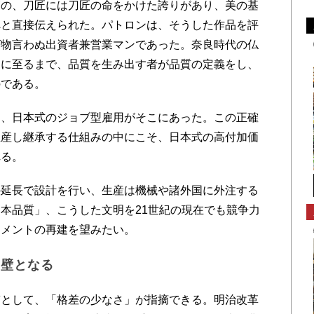
の、刀匠には刀匠の命をかけた誇りがあり、美の基
へと直接伝えられた。パトロンは、そうした作品を評
ば物言わぬ出資者兼営業マンであった。奈良時代の仏
フに至るまで、品質を生み出す者が品質の定義をし、
のである。
、日本式のジョブ型雇用がそこにあった。この正確
生産し継承する仕組みの中にこそ、日本式の高付加価
れる。
延長で設計を行い、生産は機械や諸外国に外注する
本品質」、こうした文明を21世紀の現在でも競争力
ジメントの再建を望みたい。
、壁となる
として、「格差の少なさ」が指摘できる。明治改革