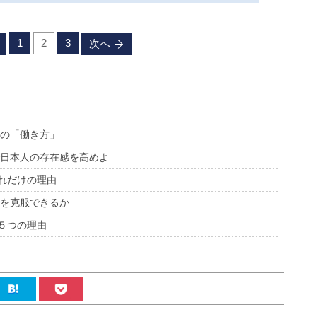
1
2
3
次へ
人の「働き方」
で日本人の存在感を高めよ
れだけの理由
れを克服できるか
５つの理由