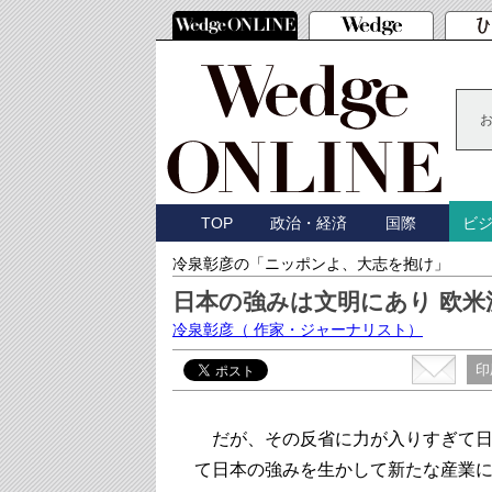
TOP
政治・経済
国際
ビ
冷泉彰彦の「ニッポンよ、大志を抱け」
日本の強みは文明にあり 欧
冷泉彰彦
（ 作家・ジャーナリスト）
印
だが、その反省に力が入りすぎて日
て日本の強みを生かして新たな産業