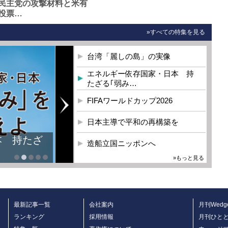
民主党の攻撃材料と米有
投票…
»すべての特集を見る
台湾「麗しの島」の実像
エネルギー依存国家・日本 持
たざる｢弱み…
FIFAワールドカップ2026
日本主導で平和の再構築を
本 持たざ
造船立国ニッポンへ
»もっと見る
最新記事一覧
会社案内
月刊Wedg
ランキング
採用情報
月刊ひと