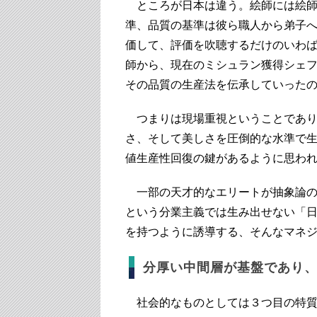
ところが日本は違う。絵師には絵師
準、品質の基準は彼ら職人から弟子
価して、評価を吹聴するだけのいわ
師から、現在のミシュラン獲得シェ
その品質の生産法を伝承していった
つまりは現場重視ということであり
さ、そして美しさを圧倒的な水準で
値生産性回復の鍵があるように思わ
一部の天才的なエリートが抽象論の
という分業主義では生み出せない「日
を持つように誘導する、そんなマネ
分厚い中間層が基盤であり
社会的なものとしては３つ目の特質