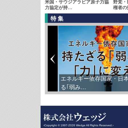
米国・サウジアラビア原子力協
野党・
力協定が持…
権者の
特集
エネルギー依存国家・日
る｢弱み…
‹Copyright © 1997-2026 Wedge All Rights Reserved.›