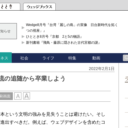
Wedge8月号『台湾「麗しの島」の実像 日台新時代を拓く「3
つの視座」』
お知らせ
ひととき8月号『京都 2と5の物語』
新刊書籍『飛鳥・藤原に隠された古代宮都の謎』
社会
ライフ
特集
動画
ジネス
2022年2月1日
米流の追随から卒業しよう
刷画面
本という文明の強みを見失うことは避けたい。そし
に進出すべきだ。例えば、ウェブデザインを含めたコ