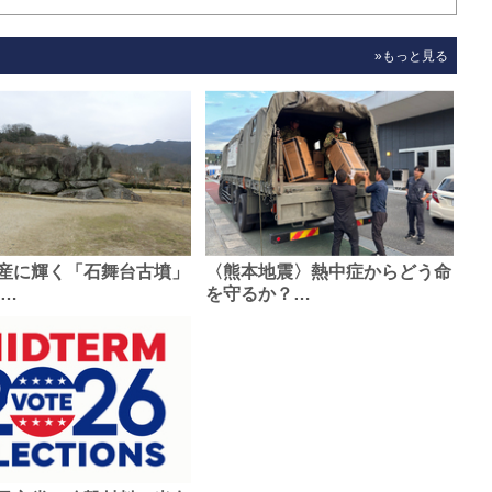
»もっと見る
産に輝く「石舞台古墳」
〈熊本地震〉熱中症からどう命
0…
を守るか？…