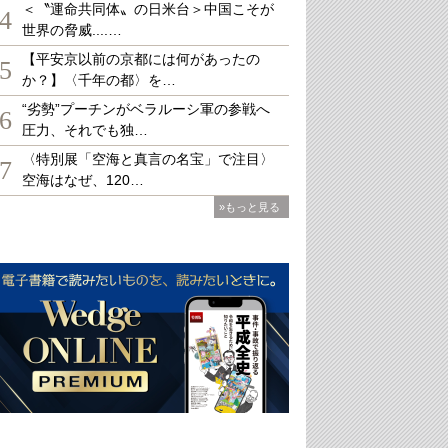
＜〝運命共同体〟の日米台＞中国こそが
4
世界の脅威....…
【平安京以前の京都には何があったの
5
か？】〈千年の都〉を…
“劣勢”プーチンがベラルーシ軍の参戦へ
6
圧力、それでも独…
〈特別展「空海と真言の名宝」で注目〉
7
空海はなぜ、120…
»もっと見る