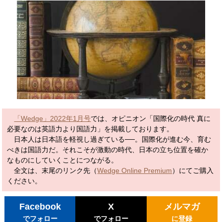
「Wedge」2022年1月号
では、オピニオン「国際化の時代 真に
必要なのは英語力より国語力」を掲載しております。
日本人は日本語を軽視し過ぎている──。国際化が進む今、育む
べきは国語力だ。それこそが激動の時代、日本の立ち位置を確か
なものにしていくことにつながる。
全文は、末尾のリンク先（
Wedge Online Premium
）にてご購入
ください。
Facebook
X
メルマガ
でフォロー
でフォロー
に登録