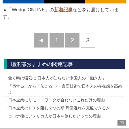
▲「Wedge ONLINE」の
新着記事
などをお届けしていま
す。
前
1
2
3
へ
編集部おすすめの関連記事
働く時は猛烈に 日本人が知らない米国人の「働き方」
「察する」から「伝える」へ 言語技術で日本人の存在感を高め
よ
日本企業にリモートワークが合わないこれだけの理由
日本企業のＤＸを阻む２つの壁 周回遅れを克服できるか
コロナ後にアメリカ人が日本を旅したい５つの理由
PR