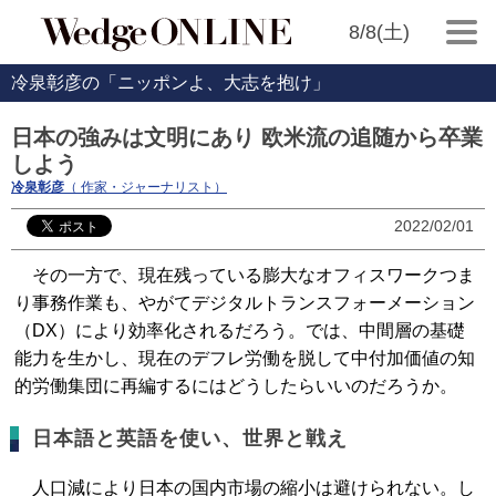
8/8(土)
冷泉彰彦の「ニッポンよ、大志を抱け」
日本の強みは文明にあり 欧米流の追随から卒業
しよう
冷泉彰彦
（ 作家・ジャーナリスト）
2022/02/01
その一方で、現在残っている膨大なオフィスワークつま
り事務作業も、やがてデジタルトランスフォーメーション
（DX）により効率化されるだろう。では、中間層の基礎
能力を生かし、現在のデフレ労働を脱して中付加価値の知
的労働集団に再編するにはどうしたらいいのだろうか。
日本語と英語を使い、世界と戦え
人口減により日本の国内市場の縮小は避けられない。し