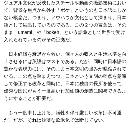
ジュアル文化が反映したスチールや動画の撮影技術におい
て、背景を焦点から外す「ボケ」というのも日本語にしか
ない概念だ。つまり、ノウハウが文化として深まり、日本
語として結晶しているのである。この２つの言葉は、その
まま「umami」や「bokeh」という語彙として世界で受け
入れられているのがその証拠だ。
日本経済を衰退から救い、個々人の収入と生活水準を向
上させるには英語はマストである。だが、同時に日本語の
豊かな表現力には、そのまま日本文明の強みが凝縮されて
いる。この点を踏まえつつ、日本という文明の弱点を意識
して修正する改革と同時に、日本に独自の長所を使って、
優秀な国民がもう一度高い付加価値の創造に関与できるよ
うにすることが肝要だ。
もう一度申し上げる。犠牲を伴う厳しい改革は不可避
だ。だが、それは浅薄な欧米化では断じてない。