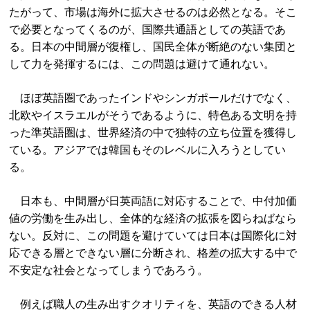
たがって、市場は海外に拡大させるのは必然となる。そこ
で必要となってくるのが、国際共通語としての英語であ
る。日本の中間層が復権し、国民全体が断絶のない集団と
して力を発揮するには、この問題は避けて通れない。
ほぼ英語圏であったインドやシンガポールだけでなく、
北欧やイスラエルがそうであるように、特色ある文明を持
った準英語圏は、世界経済の中で独特の立ち位置を獲得し
ている。アジアでは韓国もそのレベルに入ろうとしてい
る。
日本も、中間層が日英両語に対応することで、中付加価
値の労働を生み出し、全体的な経済の拡張を図らねばなら
ない。反対に、この問題を避けていては日本は国際化に対
応できる層とできない層に分断され、格差の拡大する中で
不安定な社会となってしまうであろう。
例えば職人の生み出すクオリティを、英語のできる人材