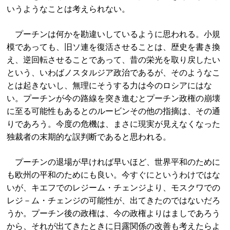
いうようなことは考えられない。
プーチンは何かを勘違いしているように思われる。小規
模であっても、旧ソ連を復活させることは、歴史を書き換
え、逆回転させることであって、昔の栄光を取り戻したい
という、いわばノスタルジア政治であるが、そのようなこ
とは起きないし、無理にそうする力は今のロシアにはな
い。プーチンが今の路線を突き進むとプーチン政権の崩壊
に至る可能性もあるとのルービンその他の指摘は、その通
りであろう。今度の危機は、まさに現実が見えなくなった
独裁者の末期的な誤判断であると思われる。
プーチンの退場が早ければ早いほど、世界平和のために
も欧州の平和のためにも良い。今すぐにというわけではな
いが、キエフでのレジーム・チェンジより、モスクワでの
レジ－ム・チェンジの可能性が、出てきたのではないだろ
うか。プーチン後の政権は、今の政権よりはましであろう
から、それが出てきたときに日露関係の改善も考えたらよ