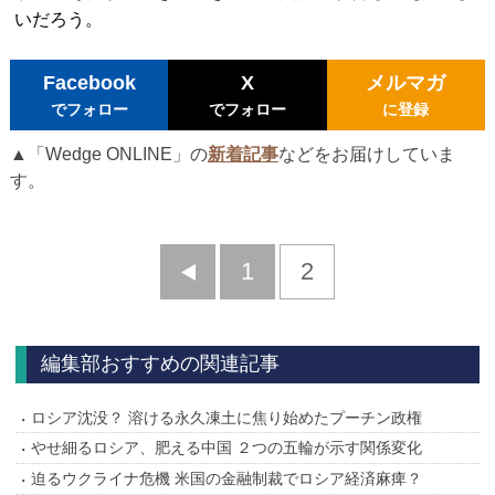
いだろう。
Facebook
X
メルマガ
でフォロー
でフォロー
に登録
▲「Wedge ONLINE」の
新着記事
などをお届けしていま
す。
前
1
2
へ
編集部おすすめの関連記事
ロシア沈没？ 溶ける永久凍土に焦り始めたプーチン政権
やせ細るロシア、肥える中国 ２つの五輪が示す関係変化
迫るウクライナ危機 米国の金融制裁でロシア経済麻痺？