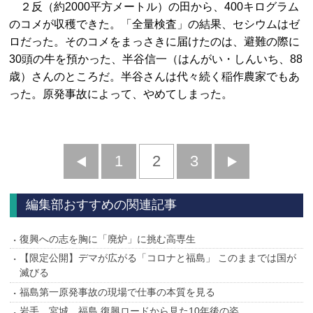
２反（約2000平方メートル）の田から、400キログラム
のコメが収穫できた。「全量検査」の結果、セシウムはゼ
ロだった。そのコメをまっさきに届けたのは、避難の際に
30頭の牛を預かった、半谷信一（はんがい・しんいち、88
歳）さんのところだ。半谷さんは代々続く稲作農家でもあ
った。原発事故によって、やめてしまった。
前
1
2
3
次
へ
へ
編集部おすすめの関連記事
復興への志を胸に「廃炉」に挑む高専生
【限定公開】デマが広がる「コロナと福島」 このままでは国が
滅びる
福島第一原発事故の現場で仕事の本質を見る
岩手、宮城、福島 復興ロードから見た10年後の姿