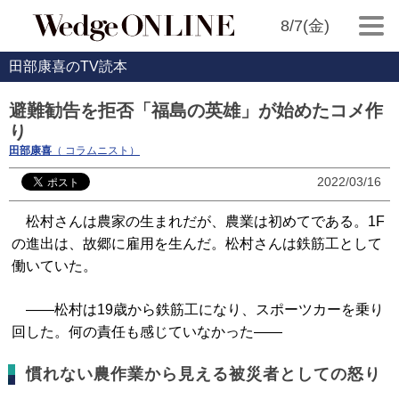
8/7(金)
田部康喜のTV読本
避難勧告を拒否「福島の英雄」が始めたコメ作
り
田部康喜
（ コラムニスト）
2022/03/16
松村さんは農家の生まれだが、農業は初めてである。1F
の進出は、故郷に雇用を生んだ。松村さんは鉄筋工として
働いていた。
――松村は19歳から鉄筋工になり、スポーツカーを乗り
回した。何の責任も感じていなかった――
慣れない農作業から見える被災者としての怒り